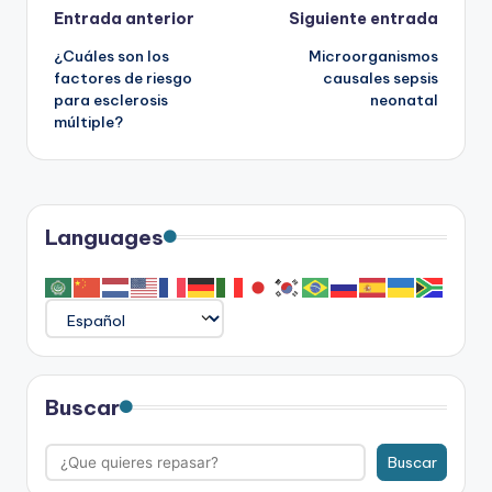
Navegación
Entrada anterior
Siguiente entrada
¿Cuáles son los
Microorganismos
de
factores de riesgo
causales sepsis
para esclerosis
neonatal
entradas
múltiple?
Languages
Buscar
Buscar