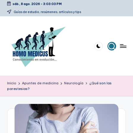
sáb., 8 ago. 2026
-
3:03:03 PM
Saltar
Guías de estudio, resúmenes, artículos y tips
al
contenido
H
Guías
de
o
Inicio
Apuntes de medicina
Neurología
¿Qué son las
estudio,
parestesias?
m
resúmenes,
artículos
o
y
m
tips
e
d