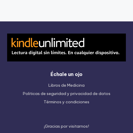
Échale un ojo
Libros de Medicina
Politicas de seguridad y privacidad de datos
Términos y condiciones
¡
G
r
a
c
i
a
s
p
o
r
v
i
s
i
t
a
r
n
o
s
!