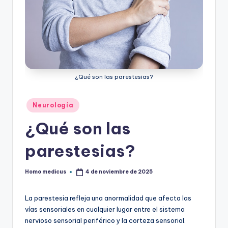
ic
u
s
¿Qué son las parestesias?
Publicado
Neurología
en
¿Qué son las
parestesias?
Homo medicus
4 de noviembre de 2025
Publicado
por
La parestesia refleja una anormalidad que afecta las
vías sensoriales en cualquier lugar entre el sistema
nervioso sensorial periférico y la corteza sensorial.