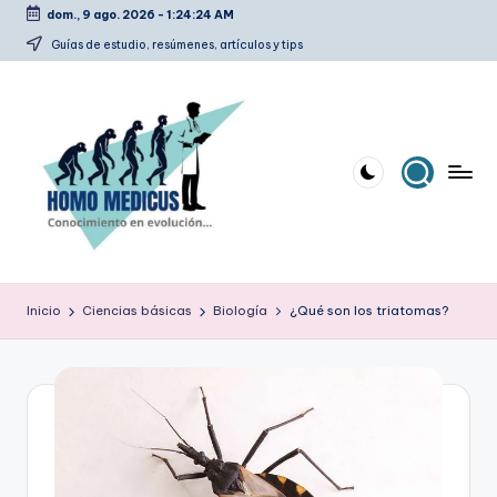
dom., 9 ago. 2026
-
1:24:24 AM
Saltar
Guías de estudio, resúmenes, artículos y tips
al
contenido
H
Guías
de
o
Inicio
Ciencias básicas
Biología
¿Qué son los triatomas?
estudio,
m
resúmenes,
artículos
o
y
m
tips
e
d