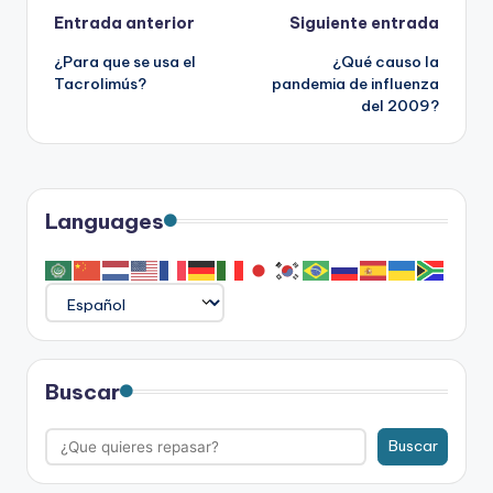
Navegación
Entrada anterior
Siguiente entrada
¿Para que se usa el
¿Qué causo la
de
Tacrolimús?
pandemia de influenza
del 2009?
entradas
Languages
Buscar
Buscar