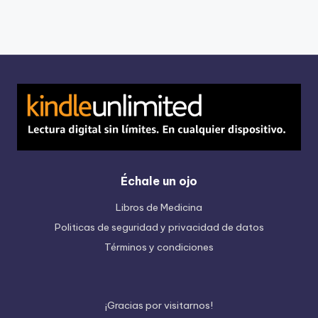
Échale un ojo
Libros de Medicina
Politicas de seguridad y privacidad de datos
Términos y condiciones
¡
G
r
a
c
i
a
s
p
o
r
v
i
s
i
t
a
r
n
o
s
!