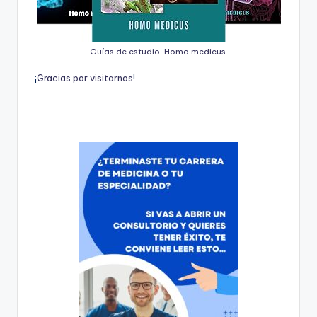
Guías de estudio. Homo medicus.
¡
G
r
a
c
i
a
s
p
o
r
v
i
s
i
t
a
r
n
o
s
!