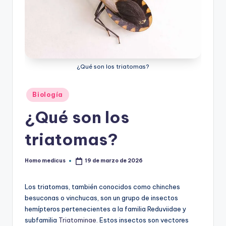
ic
u
s
¿Qué son los triatomas?
Publicado
Biología
en
¿Qué son los
triatomas?
Homo medicus
19 de marzo de 2026
Publicado
por
Los triatomas, también conocidos como chinches
besuconas o vinchucas, son un grupo de insectos
hemípteros pertenecientes a la familia Reduviidae y
subfamilia
Triatominae
. Estos insectos son vectores