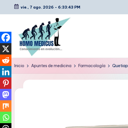
vie., 7 ago. 2026
-
6:33:44 PM
Saltar
al
contenido
H
Guías
Inicio
Apuntes de medicina
Farmacología
Quetiap
de
o
estudio,
m
resúmenes,
artículos
o
y
m
tips
e