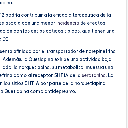
apina.
 podría contribuir a la eficacia terapéutica de la
o se asocia con una menor
incidencia
de efectos
ción con los antipsicóticos típicos, que tienen una
a D2.
senta afinidad por el transportador de norepinefrina
. Además, la Quetiapina exhibe una actividad baja
o lado, la norquetiapina, su metabolito, muestra una
nefrina como al receptor 5HT1A de la
serotonina
. La
en los sitios 5HT1A por parte de la norquetiapina
e la Quetiapina como antidepresivo.