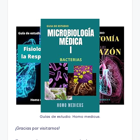
Guías de estudio. Homo medicus.
¡
G
r
a
c
i
a
s
p
o
r
v
i
s
i
t
a
r
n
o
s
!