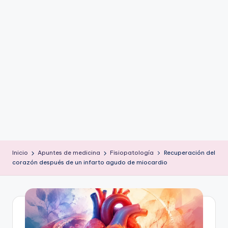
ic
u
s
Inicio
Apuntes de medicina
Fisiopatología
Recuperación del
corazón después de un infarto agudo de miocardio