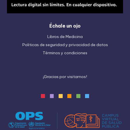
Échale un ojo
Libros de Medicina
Politicas de seguridad y privacidad de datos
Términos y condiciones
¡
G
r
a
c
i
a
s
p
o
r
v
i
s
i
t
a
r
n
o
s
!