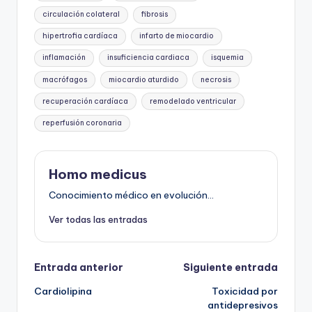
circulación colateral
fibrosis
hipertrofia cardíaca
infarto de miocardio
inflamación
insuficiencia cardiaca
isquemia
macrófagos
miocardio aturdido
necrosis
recuperación cardíaca
remodelado ventricular
reperfusión coronaria
Homo medicus
Conocimiento médico en evolución...
Ver todas las entradas
Navegación
Entrada anterior
Siguiente entrada
Cardiolipina
Toxicidad por
de
antidepresivos