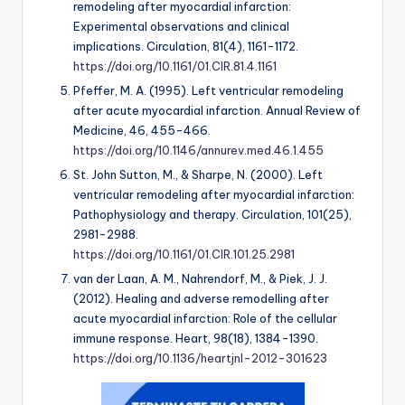
remodeling after myocardial infarction:
Experimental observations and clinical
implications.
Circulation, 81
(4), 1161-1172.
https://doi.org/10.1161/01.CIR.81.4.1161
Pfeffer, M. A. (1995). Left ventricular remodeling
after acute myocardial infarction.
Annual Review of
Medicine, 46
, 455-466.
https://doi.org/10.1146/annurev.med.46.1.455
St. John Sutton, M., & Sharpe, N. (2000). Left
ventricular remodeling after myocardial infarction:
Pathophysiology and therapy.
Circulation, 101
(25),
2981-2988.
https://doi.org/10.1161/01.CIR.101.25.2981
van der Laan, A. M., Nahrendorf, M., & Piek, J. J.
(2012). Healing and adverse remodelling after
acute myocardial infarction: Role of the cellular
immune response.
Heart, 98
(18), 1384-1390.
https://doi.org/10.1136/heartjnl-2012-301623