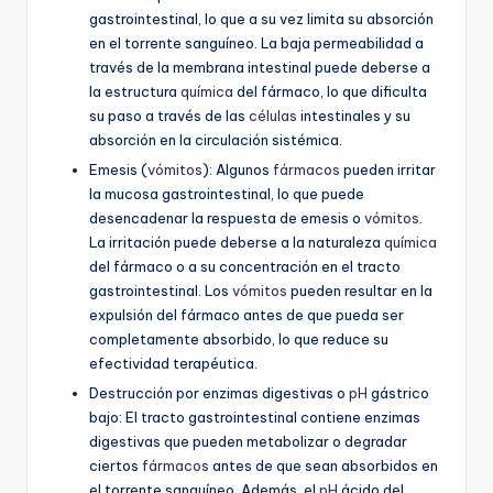
gastrointestinal, lo que a su vez limita su absorción
en el torrente sanguíneo. La baja permeabilidad a
través de la membrana intestinal puede deberse a
la estructura
química
del fármaco, lo que dificulta
su paso a través de las
células
intestinales y su
absorción en la circulación sistémica.
Emesis (
vómitos
): Algunos
fármacos
pueden irritar
la mucosa gastrointestinal, lo que puede
desencadenar la respuesta de emesis o
vómitos
.
La irritación puede deberse a la naturaleza
química
del fármaco o a su concentración en el tracto
gastrointestinal. Los
vómitos
pueden resultar en la
expulsión del fármaco antes de que pueda ser
completamente absorbido, lo que reduce su
efectividad terapéutica.
Destrucción por enzimas digestivas o
pH
gástrico
bajo: El tracto gastrointestinal contiene enzimas
digestivas que pueden metabolizar o degradar
ciertos
fármacos
antes de que sean absorbidos en
el torrente sanguíneo. Además, el
pH
ácido del