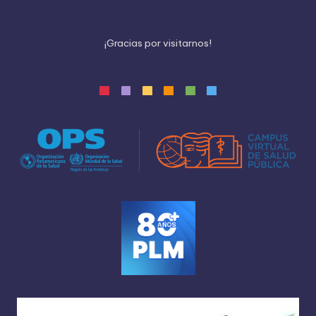
¡
G
r
a
c
i
a
s
p
o
r
v
i
s
i
t
a
r
n
o
s
!