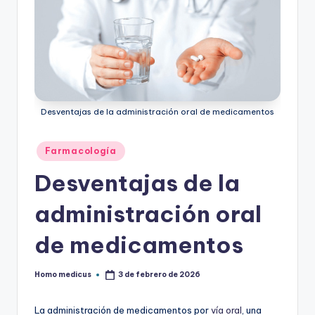
Desventajas de la administración oral de medicamentos
Publicado
Farmacología
en
Desventajas de la
administración oral
de medicamentos
Homo medicus
3 de febrero de 2026
Publicado
por
La administración de medicamentos por
vía oral
, una