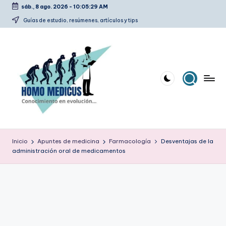
sáb., 8 ago. 2026
-
10:05:30 AM
Saltar
Guías de estudio, resúmenes, artículos y tips
al
contenido
H
Guías
de
o
Inicio
Apuntes de medicina
Farmacología
Desventajas de la
estudio,
administración oral de medicamentos
m
resúmenes,
artículos
o
y
m
tips
e
d