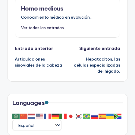
Homo medicus
Conocimiento médico en evolución...
Ver todas las entradas
Navegación
Entrada anterior
Siguiente entrada
Articulaciones
Hepatocitos, las
de
sinoviales de la cabeza
células especializadas
del hígado.
entradas
Languages