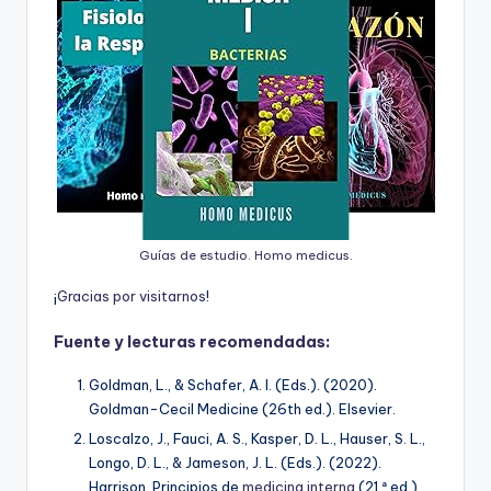
Guías de estudio. Homo medicus.
¡
G
r
a
c
i
a
s
p
o
r
v
i
s
i
t
a
r
n
o
s
!
Fuente y lecturas recomendadas:
Goldman, L., & Schafer, A. I. (Eds.). (2020).
Goldman-Cecil Medicine (26th ed.). Elsevier.
Loscalzo, J., Fauci, A. S., Kasper, D. L., Hauser, S. L.,
Longo, D. L., & Jameson, J. L. (Eds.). (2022).
Harrison. Principios de
medicina interna
(21.ª ed.).