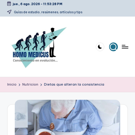
jue., 6 ago. 2026
-
11:53:29 PM
Saltar
Guías de estudio, resúmenes, artículos y tips
al
contenido
H
Guías
de
o
Inicio
Nutricion
Dietas que alteran la consistencia
estudio,
m
resúmenes,
artículos
o
y
m
tips
e
d