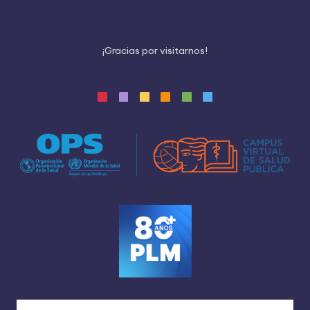
¡
G
r
a
c
i
a
s
p
o
r
v
i
s
i
t
a
r
n
o
s
!