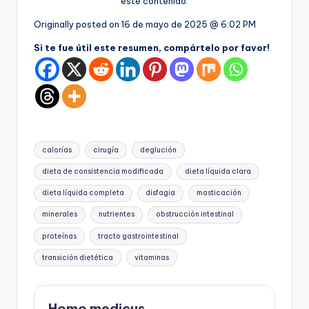
este contenido.
Originally posted on
16 de mayo de 2025 @ 6:02 PM
Si te fue útil este resumen, compártelo por favor!
Etiquetas:
calorías
cirugía
deglución
dieta de consistencia modificada
dieta líquida clara
dieta líquida completa
disfagia
masticación
minerales
nutrientes
obstrucción intestinal
proteínas
tracto gastrointestinal
transición dietética
vitaminas
Homo medicus