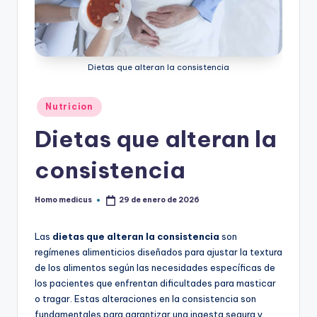
ic
u
s
Dietas que alteran la consistencia
Publicado
Nutricion
en
Dietas que alteran la
consistencia
Homo medicus
29 de enero de 2026
Publicado
por
Las
dietas que alteran la consistencia
son
regímenes alimenticios diseñados para ajustar la textura
de los alimentos según las necesidades específicas de
los pacientes que enfrentan dificultades para masticar
o tragar. Estas alteraciones en la consistencia son
fundamentales para garantizar una ingesta segura y