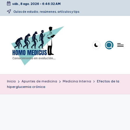
sáb., 8 ago. 2026
-
6:46:33 AM
Saltar
Guías de estudio, resúmenes, artículos y tips
al
contenido
H
Guías
de
o
Inicio
Apuntes de medicina
Medicina Interna
Efectos de la
estudio,
hiperglucemia crónica
m
resúmenes,
artículos
o
y
m
tips
e
d