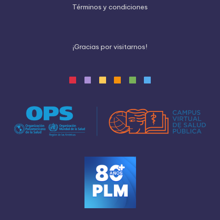
Términos y condiciones
¡
G
r
a
c
i
a
s
p
o
r
v
i
s
i
t
a
r
n
o
s
!