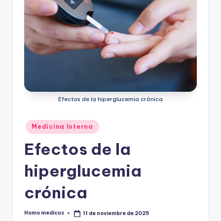
Efectos de la hiperglucemia crónica
Publicado
Medicina Interna
en
Efectos de la
hiperglucemia
crónica
Homo medicus
11 de noviembre de 2025
Publicado