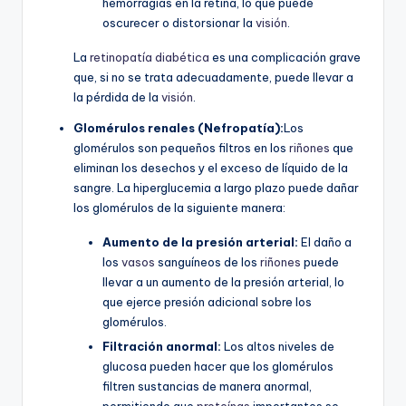
hemorragias en la retina, lo que puede
oscurecer o distorsionar la
visión
.
La
retinopatía diabética
es una complicación grave
que, si no se trata adecuadamente, puede llevar a
la pérdida de la
visión
.
Glomérulos renales (Nefropatía):
Los
glomérulos son pequeños filtros en los
riñones
que
eliminan los desechos y el exceso de líquido de la
sangre. La hiperglucemia a largo plazo puede dañar
los glomérulos de la siguiente manera:
Aumento de la presión arterial:
El daño a
los
vasos
sanguíneos de los
riñones
puede
llevar a un aumento de la presión arterial, lo
que ejerce presión adicional sobre los
glomérulos.
Filtración anormal:
Los altos niveles de
glucosa pueden hacer que los glomérulos
filtren sustancias de manera anormal,
permitiendo que
proteínas
importantes se