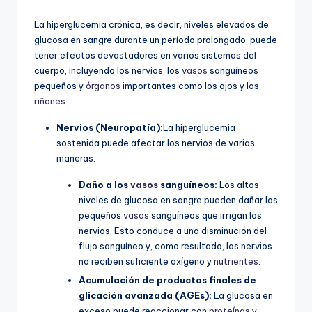
por
La hiperglucemia crónica, es decir, niveles elevados de
glucosa en sangre durante un período prolongado, puede
tener efectos devastadores en varios sistemas del
cuerpo, incluyendo los nervios, los
vasos
sanguíneos
pequeños y
órganos
importantes como los ojos y los
riñones
.
Nervios (Neuropatía):
La hiperglucemia
sostenida puede afectar los nervios de varias
maneras:
Daño a los
vasos
sanguíneos:
Los altos
niveles de glucosa en sangre pueden dañar los
pequeños
vasos
sanguíneos que irrigan los
nervios. Esto conduce a una disminución del
flujo sanguíneo y, como resultado, los nervios
no reciben suficiente oxígeno y
nutrientes
.
Acumulación de productos finales de
glicación avanzada (AGEs):
La glucosa en
exceso puede reaccionar con
proteínas
y