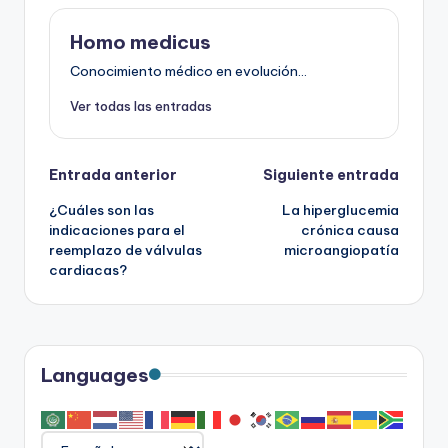
Homo medicus
Conocimiento médico en evolución...
Ver todas las entradas
Navegación
Entrada anterior
Siguiente entrada
¿Cuáles son las
La hiperglucemia
de
indicaciones para el
crónica causa
reemplazo de válvulas
microangiopatía
entradas
cardiacas?
Languages