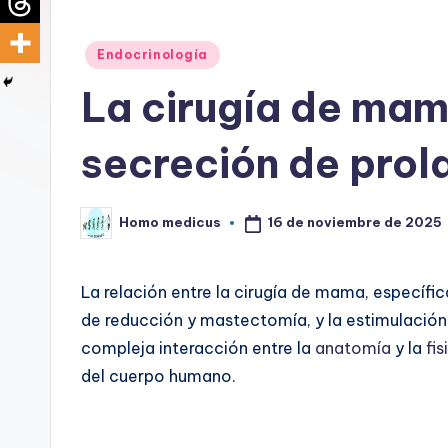
d
Publicado
Endocrinología
i
en
La cirugía de mam
c
u
secreción de prol
s
16 de noviembre de 2025
Homo medicus
Publicado
por
La relación entre la cirugía de mama, especí
de reducción y mastectomía, y la estimulación
compleja interacción entre la
anatomía
y la
fis
del cuerpo humano.