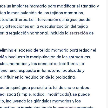
uce un implante mamario para modificar el tamaño y
ica la manipulación de los tejidos mamarios,
tos lactíferos. La intervención quirúrgica puede
y alteraciones en la vascularización del tejido
 la regulación hormonal, incluida la
secreción
de
elimina el exceso de tejido mamario para reducir el
én involucra la manipulación de las estructuras
ulas mamarias y los conductos lactíferos. La
nar una respuesta inflamatoria localizada y
 influir en la regulación de la prolactina.
pación quirúrgica parcial o total de uno o ambos
alizada (simple, radical, modificada), se puede
io, incluyendo las glándulas mamarias y los
plastias, la manipulación de la
anatomía
mamaria