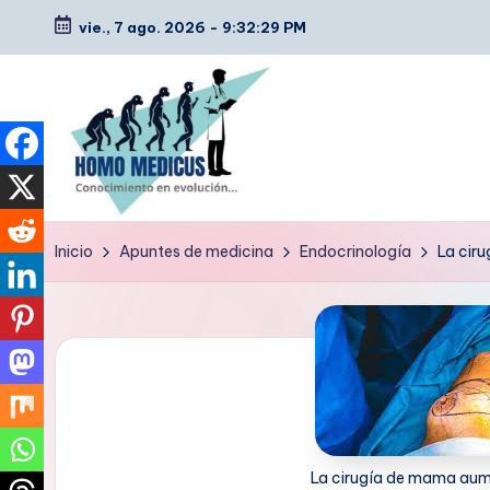
vie., 7 ago. 2026
-
9:32:30 PM
Saltar
al
contenido
H
Guías
Inicio
Apuntes de medicina
Endocrinología
La cir
de
o
estudio,
m
resúmenes,
artículos
o
y
m
tips
e
La cirugía de mama aume