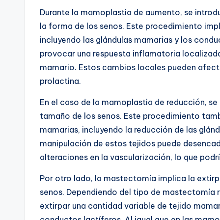
Durante la mamoplastia de aumento, se introd
la forma de los senos. Este procedimiento impl
incluyendo las glándulas mamarias y los conduc
provocar una respuesta inflamatoria localizada 
mamario. Estos cambios locales pueden afectar
prolactina.
En el caso de la mamoplastia de reducción, se 
tamaño de los senos. Este procedimiento tambi
mamarias, incluyendo la reducción de las glánd
manipulación de estos tejidos puede desencade
alteraciones en la vascularización, lo que podría
Por otro lado, la mastectomía implica la extir
senos. Dependiendo del tipo de mastectomía re
extirpar una cantidad variable de tejido mamar
conductos lactíferos. Al igual que en las mamo