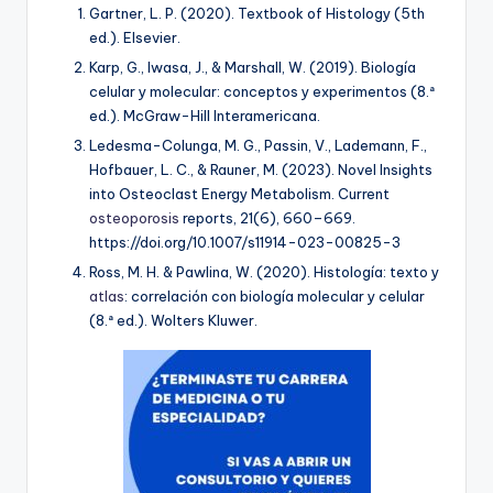
Gartner, L. P. (2020). Textbook of Histology (5th
ed.). Elsevier.
Karp, G., Iwasa, J., & Marshall, W. (2019). Biología
celular y molecular: conceptos y experimentos (8.ª
ed.). McGraw-Hill Interamericana.
Ledesma-Colunga, M. G., Passin, V., Lademann, F.,
Hofbauer, L. C., & Rauner, M. (2023). Novel Insights
into Osteoclast Energy Metabolism.
Current
osteoporosis
reports
,
21
(6), 660–669.
https://doi.org/10.1007/s11914-023-00825-3
Ross, M. H. & Pawlina, W. (2020). Histología: texto y
atlas
: correlación con biología molecular y celular
(8.ª ed.). Wolters Kluwer.