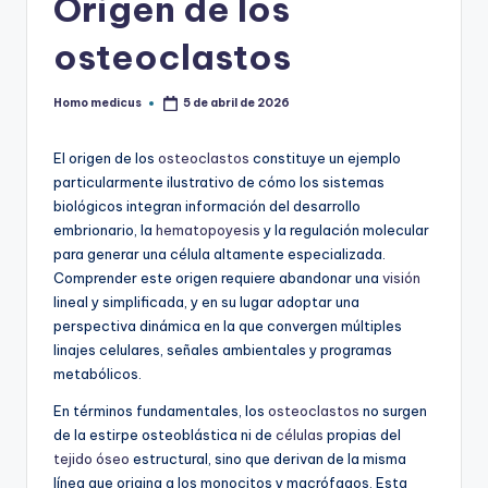
Origen de los
osteoclastos
Homo medicus
5 de abril de 2026
Publicado
por
El origen de los
osteoclastos
constituye un ejemplo
particularmente ilustrativo de cómo los sistemas
biológicos integran información del desarrollo
embrionario, la
hematopoyesis
y la regulación molecular
para generar una célula altamente especializada.
Comprender este origen requiere abandonar una
visión
lineal y simplificada, y en su lugar adoptar una
perspectiva dinámica en la que convergen múltiples
linajes celulares, señales ambientales y programas
metabólicos.
En términos fundamentales, los
osteoclastos
no surgen
de la estirpe osteoblástica ni de
células
propias del
tejido óseo
estructural, sino que derivan de la misma
línea que origina a los monocitos y macrófagos. Esta