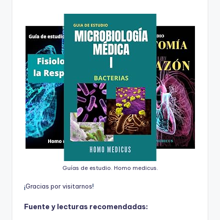
Guías de estudio. Homo medicus.
¡
G
r
a
c
i
a
s
p
o
r
v
i
s
i
t
a
r
n
o
s
!
Fuente y lecturas recomendadas: