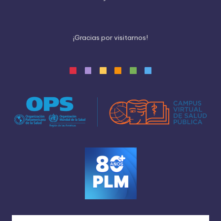
¡
G
r
a
c
i
a
s
p
o
r
v
i
s
i
t
a
r
n
o
s
!