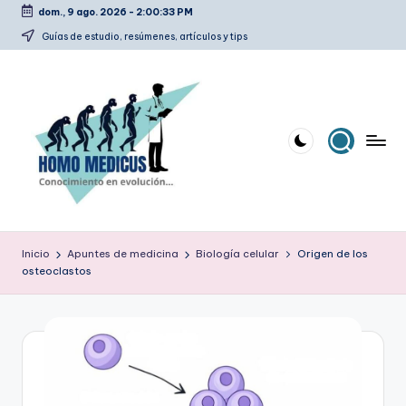
dom., 9 ago. 2026
-
2:00:34 PM
Saltar
Guías de estudio, resúmenes, artículos y tips
al
contenido
H
Guías
de
o
Inicio
Apuntes de medicina
Biología celular
Origen de los
estudio,
osteoclastos
m
resúmenes,
artículos
o
y
m
tips
e
d