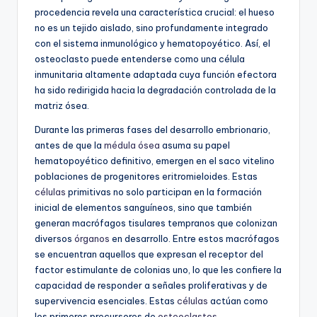
procedencia revela una característica crucial: el hueso
no es un tejido aislado, sino profundamente integrado
con el sistema inmunológico y hematopoyético. Así, el
osteoclasto puede entenderse como una célula
inmunitaria altamente adaptada cuya función efectora
ha sido redirigida hacia la degradación controlada de la
matriz ósea.
Durante las primeras fases del desarrollo embrionario,
antes de que la
médula ósea
asuma su papel
hematopoyético definitivo, emergen en el saco vitelino
poblaciones de progenitores eritromieloides. Estas
células
primitivas no solo participan en la formación
inicial de elementos sanguíneos, sino que también
generan macrófagos tisulares tempranos que colonizan
diversos
órganos
en desarrollo. Entre estos macrófagos
se encuentran aquellos que expresan el receptor del
factor estimulante de colonias uno, lo que les confiere la
capacidad de responder a señales proliferativas y de
supervivencia esenciales. Estas
células
actúan como
los primeros precursores de
osteoclastos
,