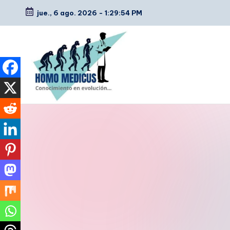
jue., 6 ago. 2026
-
1:29:55 PM
Saltar
al
contenido
H
Guías
de
o
estudio,
m
resúmenes,
artículos
o
y
m
tips
e