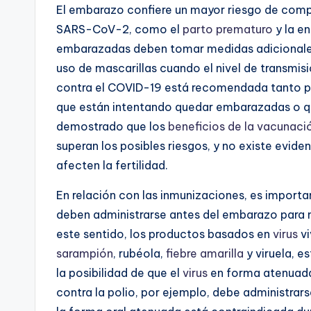
El embarazo confiere un mayor riesgo de compl
SARS-CoV-2, como el
parto prematuro
y la e
embarazadas deben tomar medidas adicionales 
uso de mascarillas cuando el nivel de transmi
contra el COVID-19 está recomendada tanto p
que están intentando quedar embarazadas o q
demostrado que los
beneficios de la vacunaci
superan los posibles riesgos, y no existe evid
afecten la fertilidad.
En relación con las inmunizaciones, es import
deben administrarse antes del embarazo para ma
este sentido, los productos basados en
virus
vi
sarampión
, rubéola,
fiebre amarilla
y viruela, e
la posibilidad de que el
virus
en forma atenuada
contra la polio, por ejemplo, debe administrar