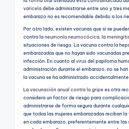
la forma oral atenuada está contraindicada du
varicela
debe administrarse entre uno y tres me
embarazo no es recomendable debido a los rie
Por otro lado, existen vacunas que sí se pued
contra la
neumonía neumocócica
, la
meningit
situaciones de riesgo. La vacuna contra la hep
embarazadas que no hayan sido vacunadas prev
infección. En cuanto al
virus
del papiloma huma
administración durante el embarazo, no se han
la vacuna se ha administrado accidentalmente
La
vacunación anual contra la gripe
es otra re
considera un factor de riesgo para complicaci
administrarse de forma segura durante cualqu
que todas las mujeres embarazadas reciban la
en cada embarazo, preferentemente entre las 