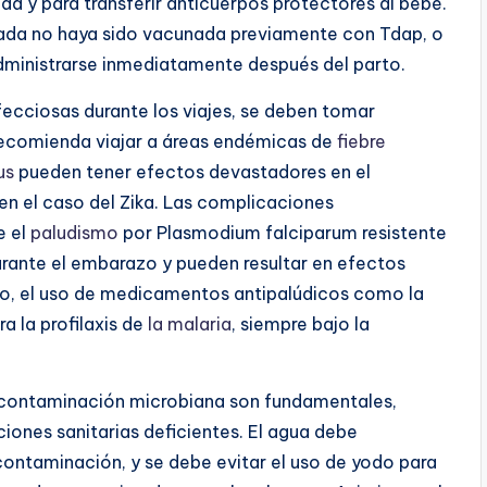
a y para transferir anticuerpos protectores al bebé.
zada no haya sido vacunada previamente con Tdap, o
dministrarse inmediatamente después del parto.
ecciosas durante los viajes, se deben tomar
 recomienda viajar a áreas endémicas de
fiebre
us
pueden tener efectos devastadores en el
 el caso del Zika. Las complicaciones
e el
paludismo
por Plasmodium falciparum resistente
urante el embarazo y pueden resultar en efectos
to, el uso de medicamentos antipalúdicos como la
a la profilaxis de
la malaria
, siempre bajo la
a contaminación microbiana son fundamentales,
ciones sanitarias deficientes. El agua debe
e contaminación, y se debe evitar el uso de yodo para