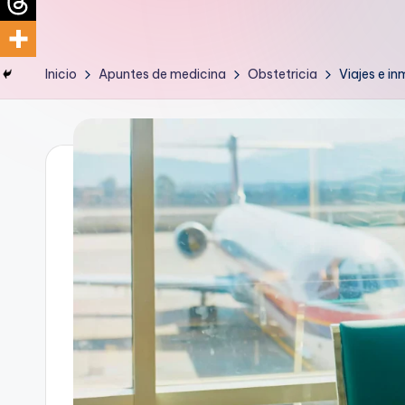
d
i
Inicio
Apuntes de medicina
Obstetricia
Viajes e i
c
u
s