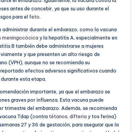
rante el embarazo. Igualmente, la vacuna contra la
ses antes de concebir, ya que su uso durante el
sgos para el
feto
.
en administrar durante el embarazo, como la vacuna
is meningocócica
y la hepatitis A, especialmente en
atitis B también debe administrarse a mujeres
iamente y que presenten un alto riesgo de
no (VPH), aunque no se recomienda su
 reportado efectos adversos significativos cuando
 durante esta etapa.
comendación importante, ya que el embarazo se
ones graves por influenza. Esta vacuna puede
ier trimestre del embarazo. Además, se recomienda
 vacuna Tdap (contra
tétanos
,
difteria
y tos ferina)
semanas 27 y 36 de gestación, para asegurar que la