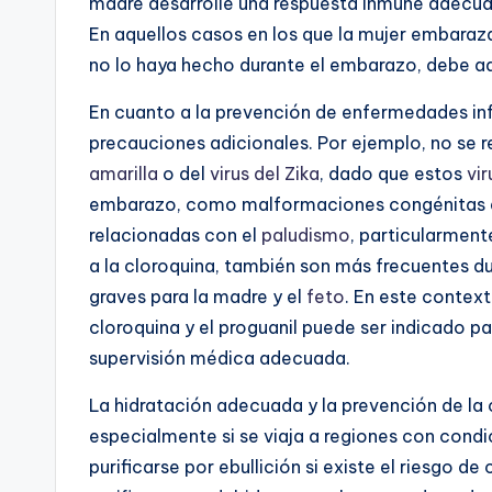
madre desarrolle una respuesta inmune adecuad
En aquellos casos en los que la mujer embara
no lo haya hecho durante el embarazo, debe a
En cuanto a la prevención de enfermedades inf
precauciones adicionales. Por ejemplo, no se
amarilla
o del
virus del Zika
, dado que estos
vir
embarazo, como malformaciones congénitas en
relacionadas con el
paludismo
, particularment
a la cloroquina, también son más frecuentes d
graves para la madre y el
feto
. En este contex
cloroquina y el proguanil puede ser indicado par
supervisión médica adecuada.
La hidratación adecuada y la prevención de l
especialmente si se viaja a regiones con condi
purificarse por ebullición si existe el riesgo d