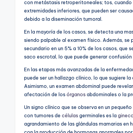
con metástasis retroperitoneales; tos, cuando
extremidades inferiores, que pueden ser causa
debido a la diseminación tumoral.
En la mayoría de los casos, se detecta una mas
siendo palpable al examen físico. Además, se 
secundario en un 5% a 10% de los casos, que se
saco escrotal, lo que puede generar confusión a
En las etapas más avanzadas de la enfermedad,
puede ser un hallazgo clínico, lo que sugiere la
Asimismo, un examen abdominal puede revelar l
afectación de los
órganos
abdominales o la p
Un signo clínico que se observa en un pequeñ
con tumores de
células
germinales es la
ginec
agrandamiento de las glándulas mamarias en 
con la producción de hormonas anormales por