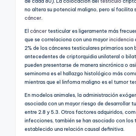
de cada 80). La colocación del
testículo
cripto
no altera su potencial maligno, pero sí facilit
cáncer
.
El
cáncer
testicular es ligeramente más frecue
que se correlaciona con una mayor
incidencia
d
2% de los cánceres testiculares primarios son 
antecedentes de criptorquidia unilateral o bilat
pueden presentarse de manera sincrónica o asinc
seminoma es el hallazgo histológico más común 
mientras que el linfoma maligno es el tumor tes
En modelos animales, la administración exóge
asociada con un mayor riesgo de desarrollar tu
entre 2.8 y 5.3. Otros factores adquiridos, com
infecciones, también se han asociado con los t
establecido una relación causal definitiva.