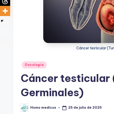
d
i
c
u
s
Cáncer testicular (Tu
Publicado
Oncología
en
Cáncer testicular
Germinales)
25 de julio de 2025
Homo medicus
Publicado
por