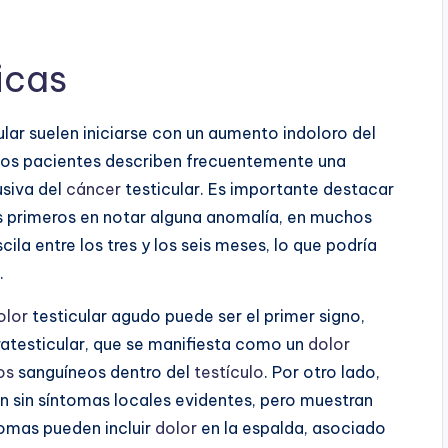
icas
ular suelen iniciarse con un aumento indoloro del
Los pacientes describen frecuentemente una
usiva del
cáncer
testicular. Es importante destacar
os primeros en notar alguna anomalía, en muchos
la entre los tres y los seis meses, lo que podría
.
olor
testicular agudo puede ser el primer signo,
ratesticular, que se manifiesta como un
dolor
os
sanguíneos dentro del
testículo
. Por otro lado,
n sin síntomas locales evidentes, pero muestran
omas pueden incluir
dolor
en la espalda, asociado