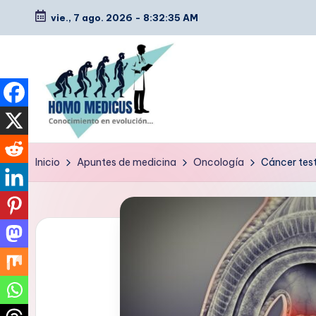
vie., 7 ago. 2026
-
8:32:36 AM
Saltar
al
contenido
H
Guías
Inicio
Apuntes de medicina
Oncología
Cáncer test
de
o
estudio,
m
resúmenes,
artículos
o
y
m
tips
e