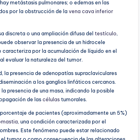
 hay metástasis pulmonares; o edemas en las
dos por la obstrucción de la
vena cava inferior
a discreta o una ampliación difusa del
testículo
,
puede observar la presencia de un hidrocele
 caracteriza por la acumulación de líquido en el
l evaluar la naturaleza del tumor.
 la presencia de adenopatías supraclaviculares
 diseminación a los ganglios linfáticos cercanos.
a presencia de una masa, indicando la posible
ropagación de las
células
tumorales.
o porcentaje de pacientes (aproximadamente un 5%)
omastia
, una condición caracterizada por el
hombres. Este fenómeno puede estar relacionado
 el tumor o como consecuencia de las alteraciones