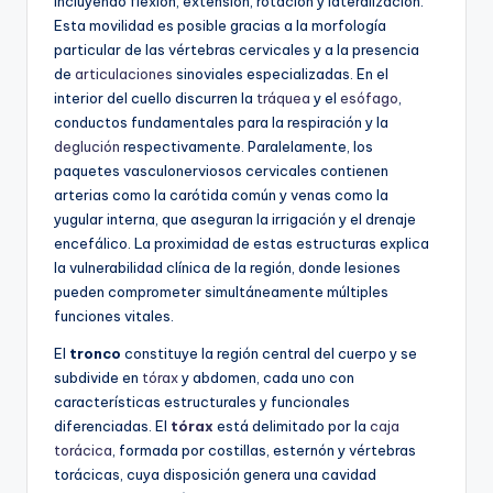
incluyendo flexión, extensión, rotación y lateralización.
Esta movilidad es posible gracias a la morfología
particular de las vértebras cervicales y a la presencia
de
articulaciones
sinoviales especializadas. En el
interior del cuello discurren la
tráquea
y el
esófago
,
conductos fundamentales para la respiración y la
deglución
respectivamente. Paralelamente, los
paquetes vasculonerviosos cervicales contienen
arterias como la carótida común y venas como la
yugular interna, que aseguran la irrigación y el drenaje
encefálico. La proximidad de estas estructuras explica
la vulnerabilidad clínica de la región, donde lesiones
pueden comprometer simultáneamente múltiples
funciones vitales.
El
tronco
constituye la región central del cuerpo y se
subdivide en
tórax
y abdomen, cada uno con
características estructurales y funcionales
diferenciadas. El
tórax
está delimitado por la
caja
torácica
, formada por costillas, esternón y vértebras
torácicas, cuya disposición genera una cavidad