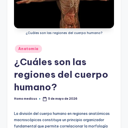
ic
u
s
¿Cuáles son las regiones del cuerpo humano?
Publicado
Anatomía
en
¿Cuáles son las
regiones del cuerpo
humano?
Homo medicus
5 de mayo de 2026
Publicado
por
La división del cuerpo humano en regiones anatómicas
macroscópicas constituye un principio organizador
fundamental que permite correlacionar la morfología