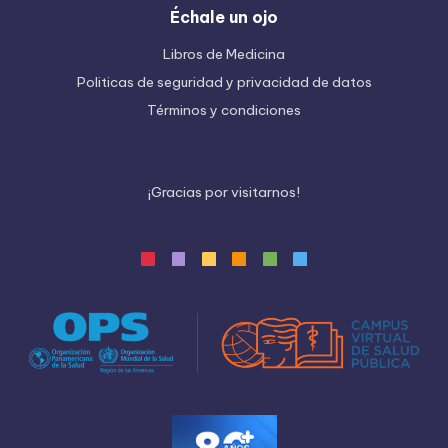
Échale un ojo
Libros de Medicina
Politicas de seguridad y privacidad de datos
Términos y condiciones
¡
G
r
a
c
i
a
s
p
o
r
v
i
s
i
t
a
r
n
o
s
!