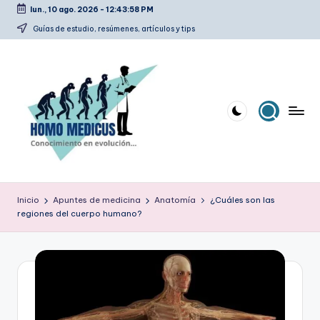
lun., 10 ago. 2026
-
12:43:59 PM
Saltar
Guías de estudio, resúmenes, artículos y tips
al
contenido
H
Guías
de
o
Inicio
Apuntes de medicina
Anatomía
¿Cuáles son las
estudio,
regiones del cuerpo humano?
m
resúmenes,
artículos
o
y
m
tips
e
d