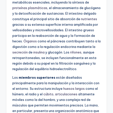
metabólicas esenciales, incluyendo la síntesis de
proteínas plasmáticas
, el almacenamiento de glucógeno
y la detoxificación de sustancias. El intestino delgado
constituye el principal sitio de absorción de
nutrientes
gracias a su extensa superficie interna amplificada por
vellosidades y microvellosidades. El intestino grueso
participa en la reabsorción de agua y la formación de
heces.
Órganos
como el páncreas contribuyen tanto a la
digestión como a la regulación endocrina mediante la
secreción
de
insulina
y glucagón. Los
riñones
, aunque
retroperitoneales, se incluyen funcionalmente en esta
región debido a su papel en la filtración sanguínea y la
regulación del equilibrio hidroelectrolítico.
Los
miembros superiores
están diseñados
principalmente para la manipulación y la interacción con
el entorno. Su estructura incluye
huesos largos
como el
húmero, el radio y el
cúbito
,
articulaciones
altamente
móviles como la del hombro, y una compleja red de
músculos que permiten movimientos precisos. La mano,
en particular, presenta una organización anatómica que