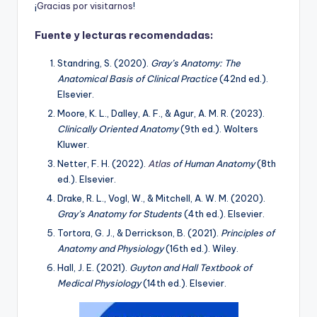
¡
G
r
a
c
i
a
s
p
o
r
v
i
s
i
t
a
r
n
o
s
!
Fuente y lecturas recomendadas:
Standring, S. (2020).
Gray’s Anatomy: The
Anatomical Basis of Clinical Practice
(42nd ed.).
Elsevier.
Moore, K. L., Dalley, A. F., & Agur, A. M. R. (2023).
Clinically Oriented Anatomy
(9th ed.). Wolters
Kluwer.
Netter, F. H. (2022).
Atlas
of Human Anatomy
(8th
ed.). Elsevier.
Drake, R. L., Vogl, W., & Mitchell, A. W. M. (2020).
Gray’s Anatomy for Students
(4th ed.). Elsevier.
Tortora, G. J., & Derrickson, B. (2021).
Principles of
Anatomy and Physiology
(16th ed.). Wiley.
Hall, J. E. (2021).
Guyton and Hall Textbook of
Medical Physiology
(14th ed.). Elsevier.