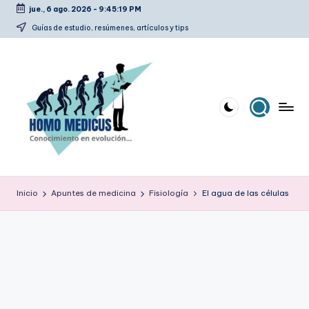
jue., 6 ago. 2026
-
9:45:20 PM
Saltar
Guías de estudio, resúmenes, artículos y tips
al
contenido
H
Guías
de
o
Inicio
Apuntes de medicina
Fisiología
El agua de las células
estudio,
m
resúmenes,
artículos
o
y
m
tips
e
d