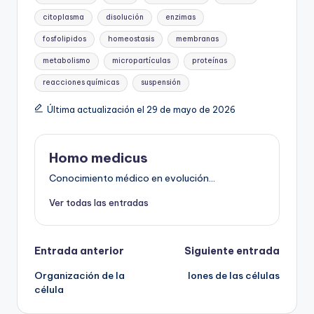
citoplasma
disolución
enzimas
fosfolipidos
homeostasis
membranas
metabolismo
micropartículas
proteínas
reacciones químicas
suspensión
Última actualización el 29 de mayo de 2026
Homo medicus
Conocimiento médico en evolución...
Ver todas las entradas
Navegación
Entrada anterior
Siguiente entrada
Organización de la
Iones de las células
de
célula
entradas