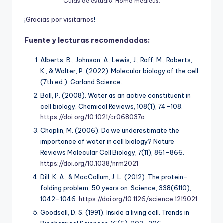
Guías de estudio. Homo medicus.
¡
G
r
a
c
i
a
s
p
o
r
v
i
s
i
t
a
r
n
o
s
!
Fuente y lecturas recomendadas:
Alberts, B., Johnson, A., Lewis, J., Raff, M., Roberts,
K., & Walter, P. (2022). Molecular biology of the cell
(7th ed.). Garland Science.
Ball, P. (2008). Water as an active constituent in
cell biology. Chemical Reviews, 108(1), 74–108.
https://doi.org/10.1021/cr068037a
Chaplin, M. (2006). Do we underestimate the
importance of water in cell biology? Nature
Reviews Molecular Cell Biology, 7(11), 861–866.
https://doi.org/10.1038/nrm2021
Dill, K. A., & MacCallum, J. L. (2012). The protein-
folding problem, 50 years on. Science, 338(6110),
1042–1046.
https://doi.org/10.1126/science.1219021
Goodsell, D. S. (1991). Inside a living cell. Trends in