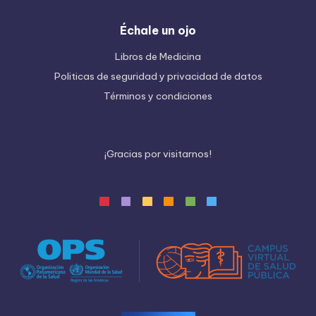
Échale un ojo
Libros de Medicina
Politicas de seguridad y privacidad de datos
Términos y condiciones
¡
G
r
a
c
i
a
s
p
o
r
v
i
s
i
t
a
r
n
o
s
!