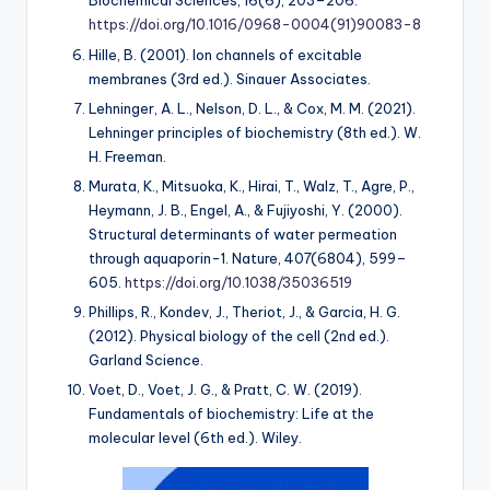
Biochemical Sciences, 16(6), 203–206.
https://doi.org/10.1016/0968-0004(91)90083-8
Hille, B. (2001). Ion channels of excitable
membranes (3rd ed.). Sinauer Associates.
Lehninger, A. L., Nelson, D. L., & Cox, M. M. (2021).
Lehninger principles of biochemistry (8th ed.). W.
H. Freeman.
Murata, K., Mitsuoka, K., Hirai, T., Walz, T., Agre, P.,
Heymann, J. B., Engel, A., & Fujiyoshi, Y. (2000).
Structural determinants of water permeation
through aquaporin-1. Nature, 407(6804), 599–
605.
https://doi.org/10.1038/35036519
Phillips, R., Kondev, J., Theriot, J., & Garcia, H. G.
(2012). Physical biology of the cell (2nd ed.).
Garland Science.
Voet, D., Voet, J. G., & Pratt, C. W. (2019).
Fundamentals of biochemistry: Life at the
molecular level (6th ed.). Wiley.