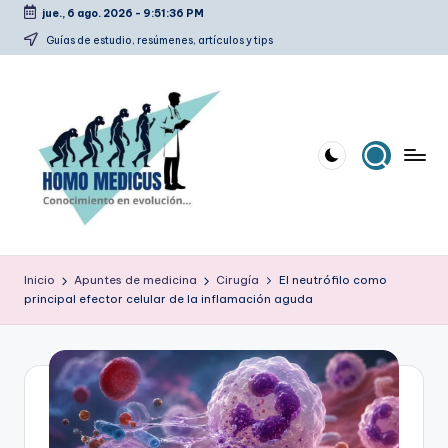
jue., 6 ago. 2026
-
9:51:37 PM
Saltar
Guías de estudio, resúmenes, artículos y tips
al
contenido
H
Guías
de
o
Inicio
Apuntes de medicina
Cirugía
El neutrófilo como
estudio,
principal efector celular de la inflamación aguda
m
resúmenes,
artículos
o
y
m
tips
e
d