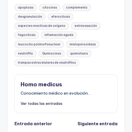
Etiquetas:
apoptosis
citocinas
complemento
desgranulación
eferocitosis
especies reactivas de oxígeno
extravasación
fagocitosis
inflamación aguda
leucocito polimorfonuclear
mieloperoxidasa
neutrófilo
Quimiocinas
quimiotaxis
trampas extracelulares de neutrófilos
Homo medicus
Conocimiento médico en evolución...
Ver todas las entradas
Navegación
Entrada anterior
Siguiente entrada