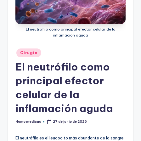
ic
u
s
El neutrófilo como principal efector celular de la
inflamación aguda
Publicado
Cirugía
en
El neutrófilo como
principal efector
celular de la
inflamación aguda
Homo medicus
27 de junio de 2026
Publicado
por
El neutrófilo es el leucocito más abundante de la sangre