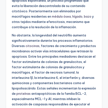
apoptosis espontánea, un proceso programado que
evita la liberación descontrolada de su contenido
citotóxico. Posteriormente son eliminados por
macrófagos residentes en
médula ósea
,
hígado
,
bazo
y
otros tejidos mediante eferocitosis, mecanismo que
contribuye a la resolución de la inflamación.
No obstante, la longevidad del neutrófilo aumenta
significativamente durante los procesos inflamatorios.
Diversas
citocinas
, factores de crecimiento y productos
microbianos activan vías intracelulares que retrasan la
apoptosis. Entre los principales mediadores destacan el
factor estimulante de colonias de granulocitos, el
factor estimulante de colonias de granulocitos y
macrófagos, el factor de necrosis tumoral, la
interleucina 1β, la interleucina 6, el interferón γ, diversas
quimiocinas y componentes bacterianos como el
lipopolisacárido. Estas señales incrementan la expresión
de
proteínas
antiapoptóticas de la familia BCL-2,
especialmente MCL-1 y A1, mientras inhiben la
activación de caspasas responsables de ejecutar el