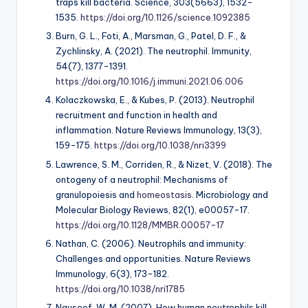
traps kill bacteria.
Science, 303
(5663), 1532-
1535.
https://doi.org/10.1126/science.1092385
Burn, G. L., Foti, A., Marsman, G., Patel, D. F., &
Zychlinsky, A. (2021). The neutrophil.
Immunity,
54
(7), 1377-1391.
https://doi.org/10.1016/j.immuni.2021.06.006
Kolaczkowska, E., & Kubes, P. (2013). Neutrophil
recruitment and function in health and
inflammation.
Nature Reviews Immunology, 13
(3),
159-175.
https://doi.org/10.1038/nri3399
Lawrence, S. M., Corriden, R., & Nizet, V. (2018). The
ontogeny of a neutrophil: Mechanisms of
granulopoiesis and
homeostasis
.
Microbiology and
Molecular Biology Reviews, 82
(1), e00057-17.
https://doi.org/10.1128/MMBR.00057-17
Nathan, C. (2006). Neutrophils and immunity:
Challenges and opportunities.
Nature Reviews
Immunology, 6
(3), 173-182.
https://doi.org/10.1038/nri1785
Nauseef, W. M. (2007). How human neutrophils kill