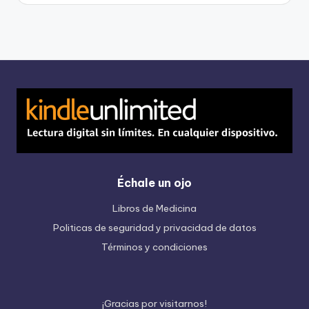
Échale un ojo
Libros de Medicina
Politicas de seguridad y privacidad de datos
Términos y condiciones
¡
G
r
a
c
i
a
s
p
o
r
v
i
s
i
t
a
r
n
o
s
!