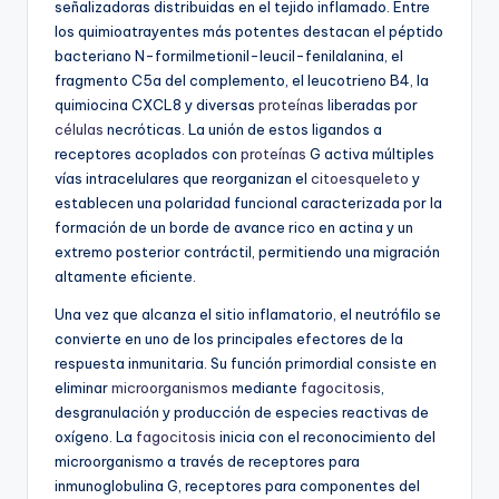
señalizadoras distribuidas en el tejido inflamado. Entre
los quimioatrayentes más potentes destacan el péptido
bacteriano N-formilmetionil-leucil-fenilalanina, el
fragmento C5a del complemento, el leucotrieno B4, la
quimiocina CXCL8 y diversas
proteínas
liberadas por
células
necróticas. La unión de estos ligandos a
receptores acoplados con
proteínas
G activa múltiples
vías intracelulares que reorganizan el
citoesqueleto
y
establecen una polaridad funcional caracterizada por la
formación de un borde de avance rico en actina y un
extremo posterior contráctil, permitiendo una migración
altamente eficiente.
Una vez que alcanza el sitio inflamatorio, el neutrófilo se
convierte en uno de los principales efectores de la
respuesta inmunitaria. Su función primordial consiste en
eliminar
microorganismos
mediante
fagocitosis
,
desgranulación y producción de especies reactivas de
oxígeno. La
fagocitosis
inicia con el reconocimiento del
microorganismo a través de receptores para
inmunoglobulina G, receptores para componentes del