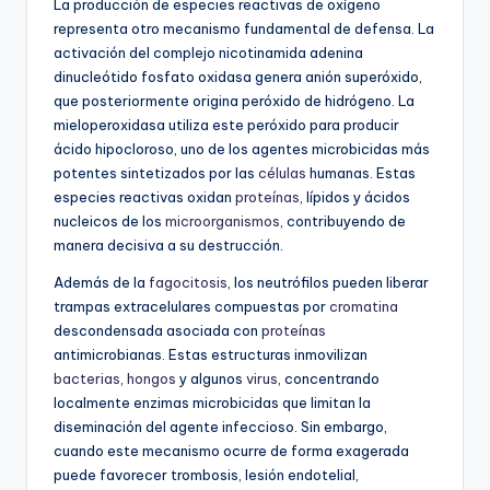
La producción de especies reactivas de oxígeno
representa otro mecanismo fundamental de defensa. La
activación del complejo nicotinamida adenina
dinucleótido fosfato oxidasa genera anión superóxido,
que posteriormente origina peróxido de hidrógeno. La
mieloperoxidasa utiliza este peróxido para producir
ácido hipocloroso, uno de los agentes microbicidas más
potentes sintetizados por las
células
humanas. Estas
especies reactivas oxidan
proteínas
, lípidos y ácidos
nucleicos de los
microorganismos
, contribuyendo de
manera decisiva a su destrucción.
Además de la
fagocitosis
, los neutrófilos pueden liberar
trampas extracelulares compuestas por
cromatina
descondensada asociada con
proteínas
antimicrobianas. Estas estructuras inmovilizan
bacterias
,
hongos
y algunos
virus
, concentrando
localmente enzimas microbicidas que limitan la
diseminación del agente infeccioso. Sin embargo,
cuando este mecanismo ocurre de forma exagerada
puede favorecer trombosis, lesión endotelial,