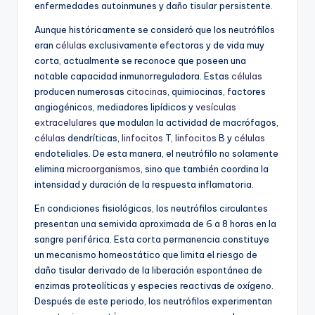
enfermedades autoinmunes y daño tisular persistente.
Aunque históricamente se consideró que los neutrófilos
eran
células
exclusivamente efectoras y de vida muy
corta, actualmente se reconoce que poseen una
notable capacidad inmunorreguladora. Estas
células
producen numerosas
citocinas
, quimiocinas, factores
angiogénicos, mediadores lipídicos y
vesículas
extracelulares
que modulan la actividad de macrófagos,
células
dendríticas,
linfocitos
T,
linfocitos
B y
células
endoteliales. De esta manera, el neutrófilo no solamente
elimina
microorganismos
, sino que también coordina la
intensidad y duración de la respuesta inflamatoria.
En condiciones fisiológicas, los neutrófilos circulantes
presentan una semivida aproximada de 6 a 8 horas en la
sangre periférica. Esta corta permanencia constituye
un mecanismo homeostático que limita el riesgo de
daño tisular derivado de la liberación espontánea de
enzimas proteolíticas y especies reactivas de oxígeno.
Después de este periodo, los neutrófilos experimentan