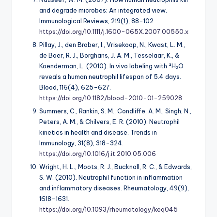
and degrade microbes: An integrated view.
Immunological Reviews, 219
(1), 88-102.
https://doi.org/10.1111/j.1600-065X.2007.00550.x
Pillay, J., den Braber, I., Vrisekoop, N., Kwast, L. M.,
de Boer, R. J., Borghans, J. A. M., Tesselaar, K., &
Koenderman, L. (2010). In vivo labeling with ²H₂O
reveals a human neutrophil lifespan of 5.4 days.
Blood, 116
(4), 625-627.
https://doi.org/10.1182/blood-2010-01-259028
Summers, C., Rankin, S. M., Condliffe, A. M., Singh, N.,
Peters, A. M., & Chilvers, E. R. (2010). Neutrophil
kinetics in health and disease.
Trends in
Immunology, 31
(8), 318-324.
https://doi.org/10.1016/j.it.2010.05.006
Wright, H. L., Moots, R. J., Bucknall, R. C., & Edwards,
S. W. (2010). Neutrophil function in inflammation
and inflammatory diseases.
Rheumatology, 49
(9),
1618-1631.
https://doi.org/10.1093/rheumatology/keq045