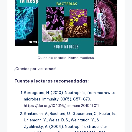
Guías de estudio. Homo medicus.
¡
G
r
a
c
i
a
s
p
o
r
v
i
s
i
t
a
r
n
o
s
!
Fuente y lecturas recomendadas:
Borregaard, N. (2010). Neutrophils, from marrow to
microbes.
Immunity, 33
(5), 657-670.
https://doi.org/10.1016/j.immuni.2010.11.011
Brinkmann, V., Reichard, U., Goosmann, C., Fauler, B.,
Uhlemann, Y., Weiss, D. S., Weinrauch, Y., &
Zychlinsky, A. (2004). Neutrophil extracellular