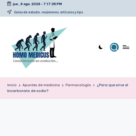
jue., 6 ago. 2026
-
7:17:35 PM
Saltar
Guías de estudio, resúmenes, artículos y tips
al
contenido
H
Guías
de
o
Inicio
Apuntes de medicina
Farmacología
¿Para que sirve el
estudio,
bicarbonato de sodio?
m
resúmenes,
artículos
o
y
m
tips
e
d