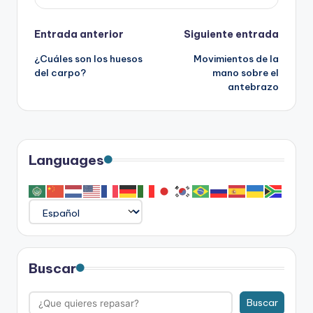
Navegación
Entrada anterior
Siguiente entrada
¿Cuáles son los huesos
Movimientos de la
de
del carpo?
mano sobre el
antebrazo
entradas
Languages
Buscar
Buscar