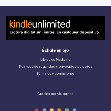
Échale un ojo
Libros de Medicina
Politicas de seguridad y privacidad de datos
Términos y condiciones
¡
G
r
a
c
i
a
s
p
o
r
v
i
s
i
t
a
r
n
o
s
!