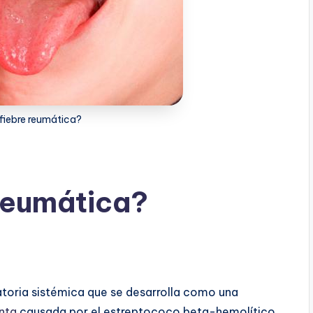
 fiebre reumática?
 reumática?
toria sistémica que se desarrolla como una
nta
causada por el estreptococo beta-hemolítico