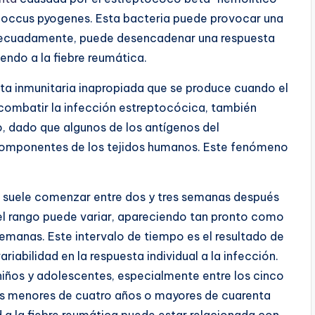
occus pyogenes. Esta bacteria puede provocar una
adecuadamente, puede desencadenar una respuesta
endo a la fiebre reumática.
sta inmunitaria inapropiada que se produce cuando el
 combatir la infección estreptocócica, también
o, dado que algunos de los antígenos del
componentes de los tejidos humanos. Este fenómeno
ca suele comenzar entre dos y tres semanas después
 el rango puede variar, apareciendo tan pronto como
manas. Este intervalo de tiempo es el resultado de
iabilidad en la respuesta individual a la infección.
iños y adolescentes, especialmente entre los cinco
uos menores de cuatro años o mayores de cuarenta
d a la fiebre reumática puede estar relacionada con