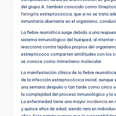
del grupo A, también conocido como Streptoc
faringitis
estreptocócica, que si no se trata 
inmunitaria aberrante en el organismo, conduci
La fiebre reumática surge debido a una respue
sistema inmunológico del huésped, al intentar
reacciona contra tejidos propios del organism
estreptococo comparten similitudes con los 
se conoce como mimetismo molecular.
La manifestación clínica de la fiebre reumáti
de la infección estreptocócica inicial, aunque
una semana después o tan tarde como cinco se
la complejidad del proceso inmunológico y la var
La enfermedad tiene una mayor
incidencia
en n
y quince años de edad, siendo rara en individ
años. Este patrón sugiere que la susceptibilida