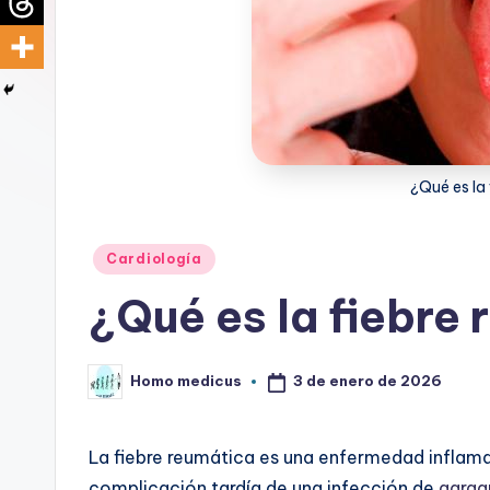
d
i
c
u
¿Qué es la
s
Publicado
Cardiología
en
¿Qué es la fiebre
3 de enero de 2026
Homo medicus
Publicado
por
La fiebre reumática es una enfermedad inflama
complicación tardía de una infección de
garga