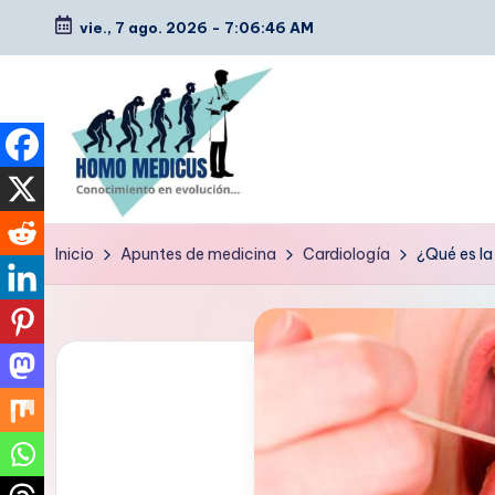
vie., 7 ago. 2026
-
7:06:47 AM
Saltar
al
contenido
H
Guías
Inicio
Apuntes de medicina
Cardiología
¿Qué es la
de
o
estudio,
m
resúmenes,
artículos
o
y
m
tips
e