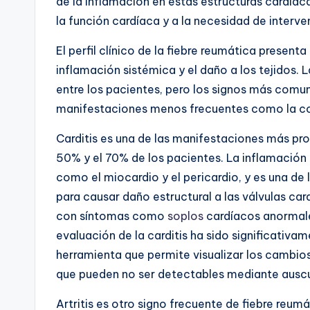
de la inflamación en estas estructuras cardíaca
la función cardíaca y a la necesidad de interv
El perfil clínico de la fiebre reumática present
inflamación sistémica y el daño a los tejidos.
entre los pacientes, pero los signos más comune
manifestaciones menos frecuentes como la co
Carditis
es una de las manifestaciones más prom
50% y el 70% de los pacientes. La inflamación
como el miocardio y el pericardio, y es una de
para causar daño estructural a las válvulas ca
con síntomas como
soplos
cardíacos anormales
evaluación de la carditis ha sido significativ
herramienta que permite visualizar los cambios 
que pueden no ser detectables mediante auscu
Artritis
es otro signo frecuente de fiebre reu