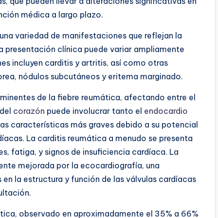
s, que pueden llevar a alteraciones significativas en
ención médica a largo plazo.
a una variedad de manifestaciones que reflejan la
 La presentación clínica puede variar ampliamente
s incluyen carditis y artritis, así como otras
rea, nódulos subcutáneos y eritema marginado.
inentes de la fiebre reumática, afectando entre el
 del
corazón
puede involucrar tanto el
endocardio
 las características más graves debido a su potencial
rdíacas. La carditis reumática a menudo se presenta
, fatiga, y signos de insuficiencia cardíaca. La
amente mejorada por la ecocardiografía, una
en la estructura y función de las válvulas cardíacas
ltación.
mática, observado en aproximadamente el 35% a 66%