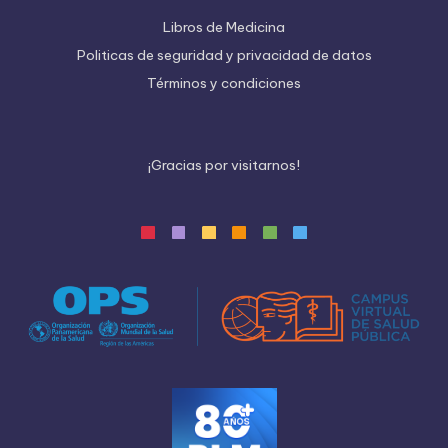
Libros de Medicina
Politicas de seguridad y privacidad de datos
Términos y condiciones
¡
G
r
a
c
i
a
s
p
o
r
v
i
s
i
t
a
r
n
o
s
!