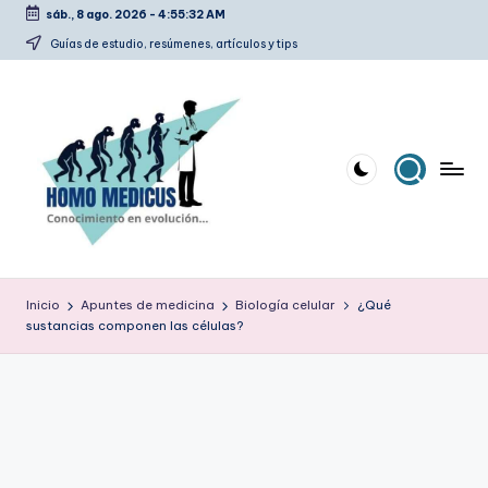
sáb., 8 ago. 2026
-
4:55:33 AM
Saltar
Guías de estudio, resúmenes, artículos y tips
al
contenido
H
Guías
de
o
Inicio
Apuntes de medicina
Biología celular
¿Qué
estudio,
sustancias componen las células?
m
resúmenes,
artículos
o
y
m
tips
e
d