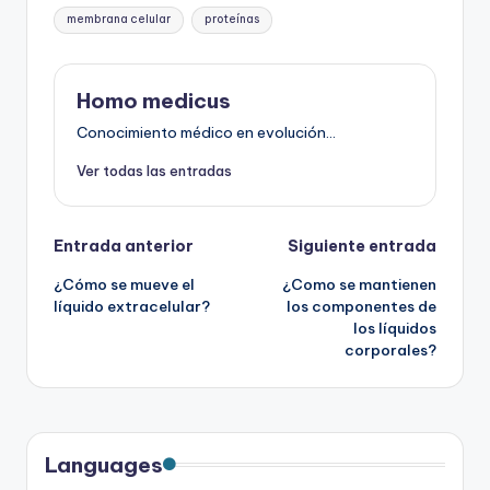
membrana celular
proteínas
Homo medicus
Conocimiento médico en evolución...
Ver todas las entradas
Navegación
Entrada anterior
Siguiente entrada
¿Cómo se mueve el
¿Como se mantienen
de
líquido extracelular?
los componentes de
los líquidos
entradas
corporales?
Languages