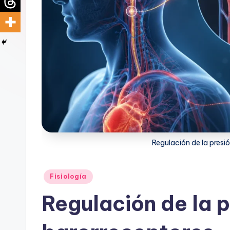
d
i
c
u
s
Regulación de la presió
Publicado
Fisiología
en
Regulación de la p