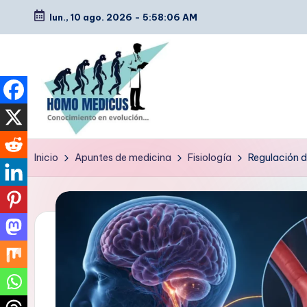
lun., 10 ago. 2026
-
5:58:07 AM
Saltar
al
contenido
H
Guías
Inicio
Apuntes de medicina
Fisiología
Regulación de
de
o
estudio,
m
resúmenes,
artículos
o
y
m
tips
e