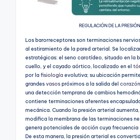
REGULACIÓN DE LA PRESIÓ
Los barorreceptores son terminaciones nervi
al estiramiento de la pared arterial. Se local
estratégicas: el seno carotídeo, situado en la 
cuello, y el cayado aórtico, localizado en el
tó
por la
fisiología
evolutiva; su ubicación permite
grandes
vasos
próximos a la salida del
corazó
una detección temprana de cambios hemodinámi
contiene terminaciones aferentes encapsuladas
mecánica. Cuando la presión arterial aumenta, l
modifica la membrana de las terminaciones ne
genera potenciales de acción cuya frecuencia
De esta manera, la presión arterial es converti