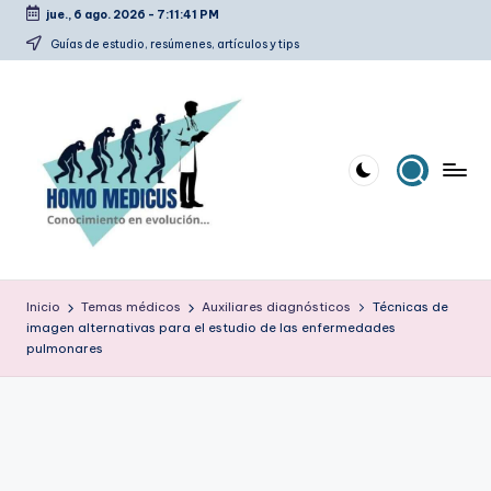
jue., 6 ago. 2026
-
7:11:42 PM
Saltar
Guías de estudio, resúmenes, artículos y tips
al
contenido
H
Guías
de
o
Inicio
Temas médicos
Auxiliares diagnósticos
Técnicas de
estudio,
imagen alternativas para el estudio de las enfermedades
m
resúmenes,
pulmonares
artículos
o
y
m
tips
e
d