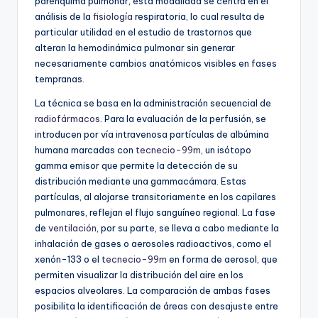
parénquima pulmonar, esta modalidad se centra en el
análisis de la
fisiología
respiratoria, lo cual resulta de
particular utilidad en el estudio de trastornos que
alteran la hemodinámica pulmonar sin generar
necesariamente cambios anatómicos visibles en fases
tempranas.
La técnica se basa en la administración secuencial de
radiofármacos
. Para la evaluación de la perfusión, se
introducen por vía intravenosa partículas de albúmina
humana marcadas con
tecnecio-99m
, un isótopo
gamma emisor que permite la detección de su
distribución mediante una gammacámara. Estas
partículas, al alojarse transitoriamente en los capilares
pulmonares, reflejan el flujo sanguíneo regional. La fase
de
ventilación
, por su parte, se lleva a cabo mediante la
inhalación de gases o aerosoles radioactivos, como el
xenón-133 o el
tecnecio-99m
en forma de aerosol, que
permiten visualizar la distribución del aire en los
espacios alveolares. La comparación de ambas fases
posibilita la identificación de áreas con desajuste entre