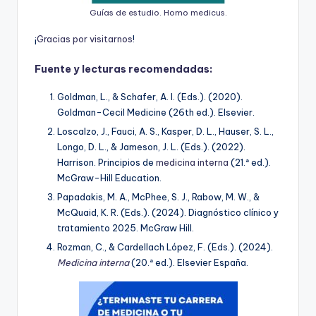
Guías de estudio. Homo medicus.
¡
G
r
a
c
i
a
s
p
o
r
v
i
s
i
t
a
r
n
o
s
!
Fuente y lecturas recomendadas:
Goldman, L., & Schafer, A. I. (Eds.). (2020).
Goldman-Cecil Medicine (26th ed.). Elsevier.
Loscalzo, J., Fauci, A. S., Kasper, D. L., Hauser, S. L.,
Longo, D. L., & Jameson, J. L. (Eds.). (2022).
Harrison. Principios de
medicina interna
(21.ª ed.).
McGraw-Hill Education.
Papadakis, M. A., McPhee, S. J., Rabow, M. W., &
McQuaid, K. R. (Eds.). (2024). Diagnóstico clínico y
tratamiento 2025. McGraw Hill.
Rozman, C., & Cardellach López, F. (Eds.). (2024).
Medicina interna
(20.ª ed.). Elsevier España.