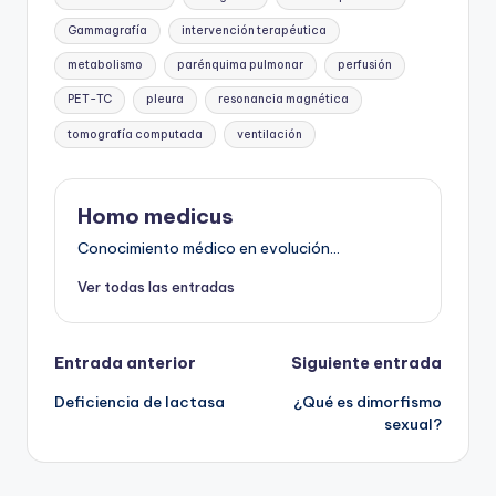
Gammagrafía
intervención terapéutica
metabolismo
parénquima pulmonar
perfusión
PET-TC
pleura
resonancia magnética
tomografía computada
ventilación
Homo medicus
Conocimiento médico en evolución...
Ver todas las entradas
Navegación
Entrada anterior
Siguiente entrada
Deficiencia de lactasa
¿Qué es dimorfismo
de
sexual?
entradas