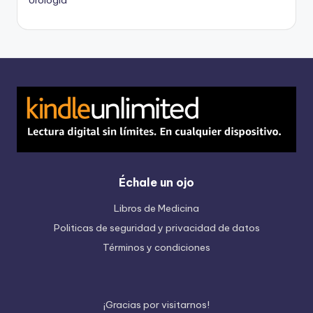
Urología
Échale un ojo
Libros de Medicina
Politicas de seguridad y privacidad de datos
Términos y condiciones
¡
G
r
a
c
i
a
s
p
o
r
v
i
s
i
t
a
r
n
o
s
!