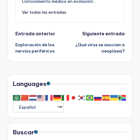
Conocimiento médico en evolución...
Ver todas las entradas
Navegación
Entrada anterior
Siguiente entrada
Exploración de los
¿Qué virus se asocian a
de
nervios periféricos
neoplasia?
entradas
Languages
Buscar