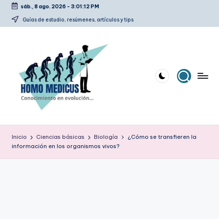
sáb., 8 ago. 2026
-
3:01:13 PM
Saltar
Guías de estudio, resúmenes, artículos y tips
al
contenido
H
Guías
de
o
Inicio
Ciencias básicas
Biología
¿Cómo se transfieren la
estudio,
información en los organismos vivos?
m
resúmenes,
artículos
o
y
m
tips
e
d