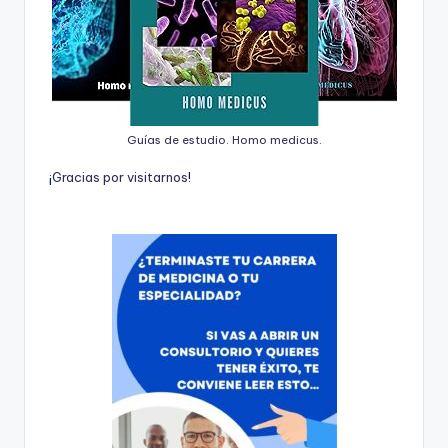
Guías de estudio. Homo medicus.
¡
G
r
a
c
i
a
s
p
o
r
v
i
s
i
t
a
r
n
o
s
!