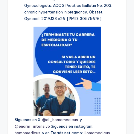
Gynecologists. ACOG Practice Bulletin No. 203:
chronic hypertension in pregnancy. Obstet
Gynecol. 2019;133:e26. [PMID: 30575676]
Síguenos en X:
@el_homomedicus
y
@enarm_intensivo
Síguenos en instagram:
homomedicus
y en Treads.net como:
Homomedicus