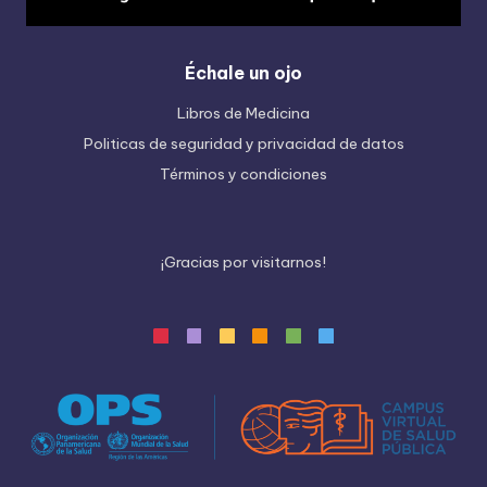
Échale un ojo
Libros de Medicina
Politicas de seguridad y privacidad de datos
Términos y condiciones
¡
G
r
a
c
i
a
s
p
o
r
v
i
s
i
t
a
r
n
o
s
!