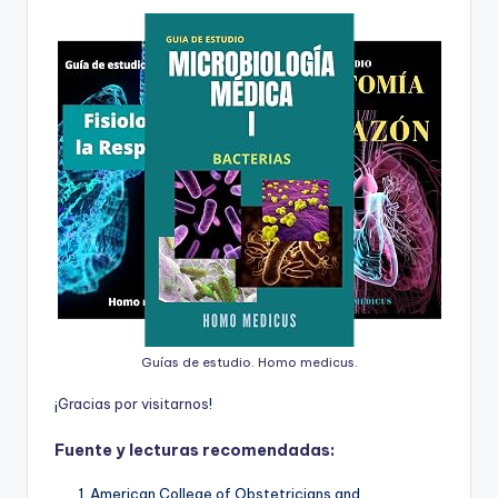
Guías de estudio. Homo medicus.
¡
G
r
a
c
i
a
s
p
o
r
v
i
s
i
t
a
r
n
o
s
!
Fuente y lecturas recomendadas:
American College of Obstetricians and