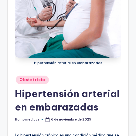
Hipertensión arterial en embarazadas
Publicado
Obstetricia
en
Hipertensión arterial
en embarazadas
Homo medicus
6 de noviembre de 2025
Publicado
por
La hipertensión crónica es una condición médica que se