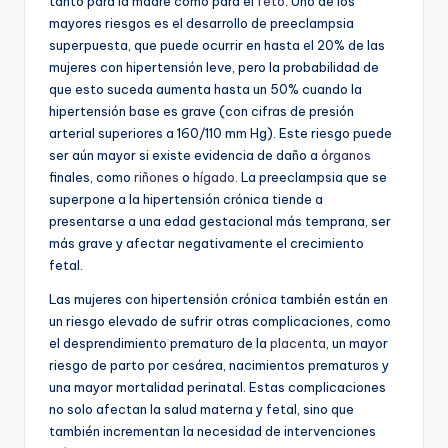
tanto para la madre como para el
feto
. Uno de los
mayores riesgos es el desarrollo de preeclampsia
superpuesta, que puede ocurrir en hasta el 20% de las
mujeres con hipertensión leve, pero la probabilidad de
que esto suceda aumenta hasta un 50% cuando la
hipertensión base es grave (con cifras de presión
arterial superiores a 160/110 mm Hg). Este riesgo puede
ser aún mayor si existe evidencia de daño a
órganos
finales, como
riñones
o
hígado
. La preeclampsia que se
superpone a la hipertensión crónica tiende a
presentarse a una edad gestacional más temprana, ser
más grave y afectar negativamente el crecimiento
fetal.
Las mujeres con hipertensión crónica también están en
un riesgo elevado de sufrir otras complicaciones, como
el desprendimiento prematuro de la
placenta
, un mayor
riesgo de parto por cesárea, nacimientos prematuros y
una mayor mortalidad perinatal. Estas complicaciones
no solo afectan la salud materna y fetal, sino que
también incrementan la necesidad de intervenciones