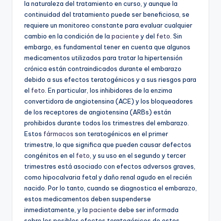
la naturaleza del tratamiento en curso, y aunque la
continuidad del tratamiento puede ser beneficiosa, se
requiere un monitoreo constante para evaluar cualquier
cambio en la condición de la
paciente
y del
feto
. Sin
embargo, es fundamental tener en cuenta que algunos
medicamentos utilizados para tratar la hipertensión
crónica están contraindicados durante el embarazo
debido a sus efectos teratogénicos y a sus riesgos para
el
feto
. En particular, los inhibidores de la enzima
convertidora de angiotensina (ACE) y los bloqueadores
de los receptores de angiotensina (ARBs) están
prohibidos durante todos los trimestres del embarazo.
Estos
fármacos
son teratogénicos en el primer
trimestre, lo que significa que pueden causar defectos
congénitos en el
feto
, y su uso en el segundo y tercer
trimestres está asociado con efectos adversos graves,
como hipocalvaria fetal y daño renal agudo en el recién
nacido. Por lo tanto, cuando se diagnostica el embarazo,
estos medicamentos deben suspenderse
inmediatamente, y la
paciente
debe ser informada
sobre los posibles efectos teratogénicos de estos