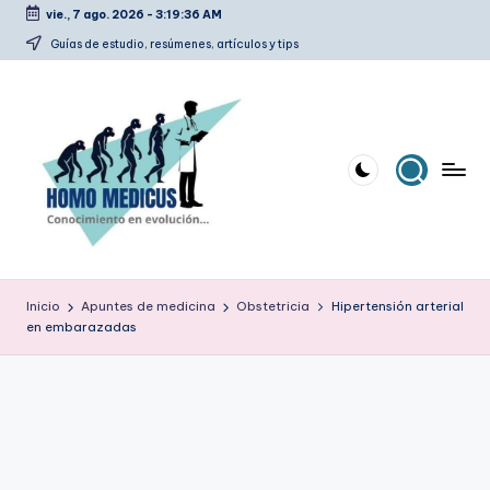
vie., 7 ago. 2026
-
3:19:37 AM
Saltar
Guías de estudio, resúmenes, artículos y tips
al
contenido
H
Guías
de
o
Inicio
Apuntes de medicina
Obstetricia
Hipertensión arterial
estudio,
en embarazadas
m
resúmenes,
artículos
o
y
m
tips
e
d