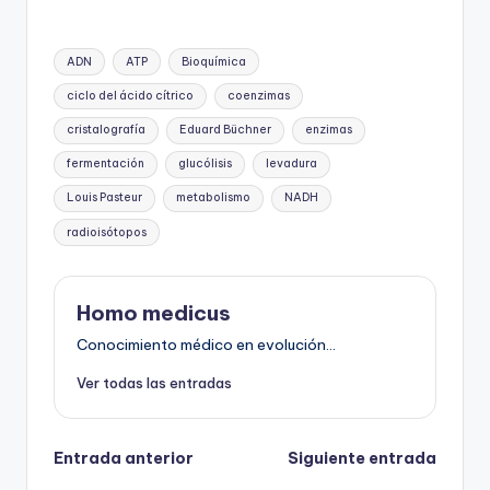
Etiquetas:
ADN
ATP
Bioquímica
ciclo del ácido cítrico
coenzimas
cristalografía
Eduard Büchner
enzimas
fermentación
glucólisis
levadura
Louis Pasteur
metabolismo
NADH
radioisótopos
Homo medicus
Conocimiento médico en evolución...
Ver todas las entradas
Navegación
Entrada anterior
Siguiente entrada