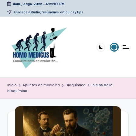
dom., 9 ago. 2026
-
4:22:58 PM
Saltar
Guías de estudio, resúmenes, artículos y tips
al
contenido
H
Guías
de
o
Inicio
Apuntes de medicina
Bioquímica
Inicios de la
estudio,
bioquímica
m
resúmenes,
artículos
o
y
m
tips
e
d