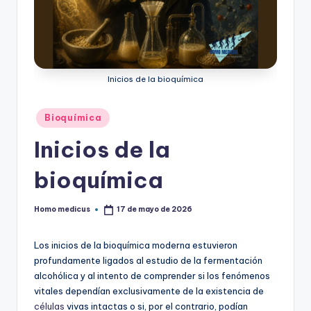
ic
u
s
Inicios de la bioquímica
Publicado
Bioquímica
en
Inicios de la
bioquímica
Homo medicus
17 de mayo de 2026
Publicado
por
Los inicios de la bioquímica moderna estuvieron
profundamente ligados al estudio de la fermentación
alcohólica y al intento de comprender si los fenómenos
vitales dependían exclusivamente de la existencia de
células
vivas intactas o si, por el contrario, podían