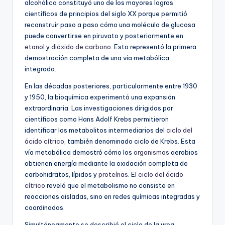
alcohólica constituyó uno de los mayores logros
científicos de principios del siglo XX porque permitió
reconstruir paso a paso cómo una molécula de glucosa
puede convertirse en piruvato y posteriormente en
etanol
y
dióxido de carbono
. Esto representó la primera
demostración completa de una vía metabólica
integrada.
En las décadas posteriores, particularmente entre 1930
y 1950, la bioquímica experimentó una expansión
extraordinaria. Las investigaciones dirigidas por
científicos como Hans Adolf Krebs permitieron
identificar los metabolitos intermediarios del
ciclo del
ácido cítrico
, también denominado ciclo de Krebs. Esta
vía metabólica demostró cómo los
organismos
aerobios
obtienen energía mediante la oxidación completa de
carbohidratos, lípidos y
proteínas
. El
ciclo del ácido
cítrico
reveló que el metabolismo no consiste en
reacciones aisladas, sino en redes químicas integradas y
coordinadas.
Simultáneamente se describió el ciclo de la urea,