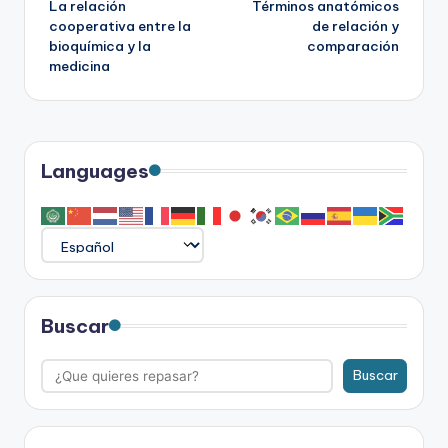
La relación
Términos anatómicos
de
cooperativa entre la
de relación y
bioquímica y la
comparación
entradas
medicina
Languages
Buscar
Buscar