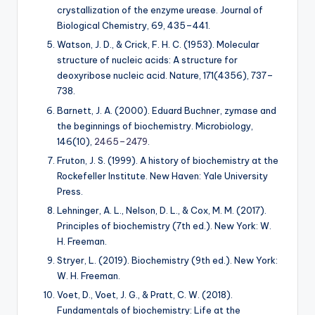
crystallization of the enzyme urease. Journal of
Biological Chemistry, 69, 435–441.
Watson, J. D., & Crick, F. H. C. (1953). Molecular
structure of nucleic acids: A structure for
deoxyribose nucleic acid. Nature, 171(4356), 737–
738.
Barnett, J. A. (2000). Eduard Buchner, zymase and
the beginnings of biochemistry. Microbiology,
146(10),
2465–2479
.
Fruton, J. S. (1999). A history of biochemistry at the
Rockefeller Institute. New Haven: Yale University
Press.
Lehninger, A. L., Nelson, D. L., & Cox, M. M. (2017).
Principles of biochemistry (7th ed.). New York: W.
H. Freeman.
Stryer, L. (2019). Biochemistry (9th ed.). New York:
W. H. Freeman.
Voet, D., Voet, J. G., & Pratt, C. W. (2018).
Fundamentals of biochemistry: Life at the