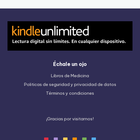
Échale un ojo
Libros de Medicina
Politicas de seguridad y privacidad de datos
Términos y condiciones
¡
G
r
a
c
i
a
s
p
o
r
v
i
s
i
t
a
r
n
o
s
!