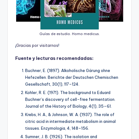
Guías de estudio. Homo medicus.
¡
G
r
a
c
i
a
s
p
o
r
v
i
s
i
t
a
r
n
o
s
!
Fuente y lecturas recomendadas:
Buchner, E. (1897). Alkoholische Gärung ohne
Hefezellen. Berichte der Deutschen Chemischen
Gesellschaft, 30(1), 117–124.
Kohler, R. E. (1971). The background to Eduard
Buchner’s discovery of cell-free fermentation.
Journal of the History of Biology, 4(1), 35–61.
Krebs, H. A., & Johnson, W. A. (1937). The role of
citric acid in intermediate metabolism in animal
tissues. Enzymologia, 4, 148–156.
Sumner, J. B. (1926). The isolation and