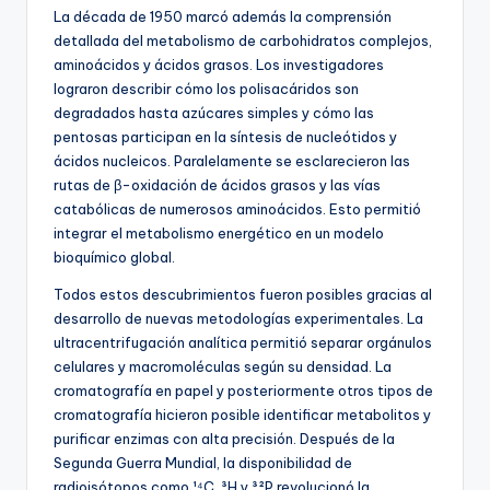
La década de 1950 marcó además la comprensión
detallada del metabolismo de carbohidratos complejos,
aminoácidos y ácidos grasos. Los investigadores
lograron describir cómo los polisacáridos son
degradados hasta azúcares simples y cómo las
pentosas participan en la síntesis de nucleótidos y
ácidos nucleicos. Paralelamente se esclarecieron las
rutas de β-oxidación de ácidos grasos y las vías
catabólicas de numerosos aminoácidos. Esto permitió
integrar el metabolismo energético en un modelo
bioquímico global.
Todos estos descubrimientos fueron posibles gracias al
desarrollo de nuevas metodologías experimentales. La
ultracentrifugación analítica permitió separar orgánulos
celulares y macromoléculas según su densidad. La
cromatografía en papel y posteriormente otros tipos de
cromatografía hicieron posible identificar metabolitos y
purificar enzimas con alta precisión. Después de la
Segunda Guerra Mundial, la disponibilidad de
radioisótopos como ¹⁴C, ³H y ³²P revolucionó la