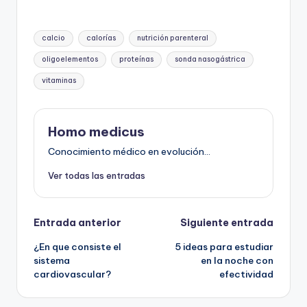
Etiquetas:
calcio
calorías
nutrición parenteral
oligoelementos
proteínas
sonda nasogástrica
vitaminas
Homo medicus
Conocimiento médico en evolución...
Ver todas las entradas
Navegación
Entrada anterior
Siguiente entrada
¿En que consiste el
5 ideas para estudiar
de
sistema
en la noche con
cardiovascular?
efectividad
entradas