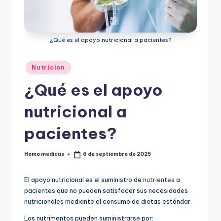
ic
u
¿Qué es el apoyo nutricional a pacientes?
s
Publicado
Nutricion
en
¿Qué es el apoyo
nutricional a
pacientes?
Homo medicus
6 de septiembre de 2025
Publicado
por
El apoyo nutricional es el suministro de
nutrientes
a
pacientes que no pueden satisfacer sus necesidades
nutricionales mediante el consumo de dietas estándar.
Los nutrimentos pueden suministrarse por: