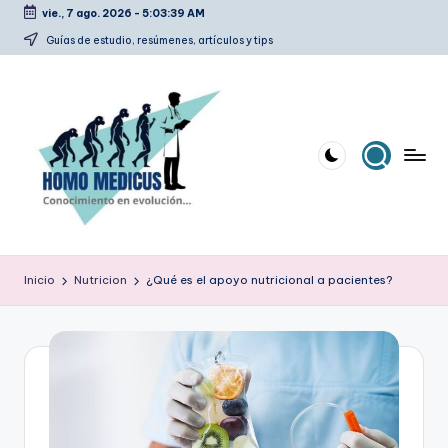
vie., 7 ago. 2026
-
5:03:40 AM
Saltar
Guías de estudio, resúmenes, artículos y tips
al
contenido
H
Guías
de
o
Inicio
Nutricion
¿Qué es el apoyo nutricional a pacientes?
estudio,
m
resúmenes,
artículos
o
y
m
tips
e
d