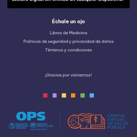
Échale un ojo
Libros de Medicina
Politicas de seguridad y privacidad de datos
Términos y condiciones
¡
G
r
a
c
i
a
s
p
o
r
v
i
s
i
t
a
r
n
o
s
!