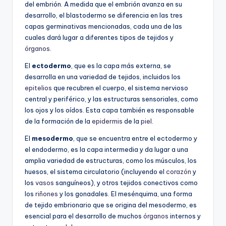
del embrión. A medida que el embrión avanza en su
desarrollo, el blastodermo se diferencia en las tres
capas germinativas mencionadas, cada una de las
cuales dará lugar a diferentes tipos de tejidos y
órganos
.
El
ectodermo
, que es la capa más externa, se
desarrolla en una variedad de tejidos, incluidos los
epitelios
que recubren el cuerpo, el sistema nervioso
central y periférico, y las estructuras sensoriales, como
los ojos y los oídos. Esta capa también es responsable
de la formación de la
epidermis
de la
piel
.
El
mesodermo
, que se encuentra entre el ectodermo y
el endodermo, es la capa intermedia y da lugar a una
amplia variedad de estructuras, como los músculos, los
huesos, el sistema circulatorio (incluyendo el
corazón
y
los
vasos
sanguíneos), y otros tejidos conectivos como
los
riñones
y los gonadales. El mesénquima, una forma
de tejido embrionario que se origina del mesodermo, es
esencial para el desarrollo de muchos
órganos
internos y