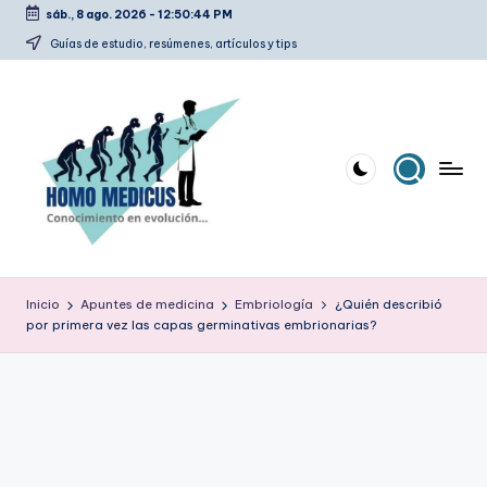
sáb., 8 ago. 2026
-
12:50:45 PM
Saltar
Guías de estudio, resúmenes, artículos y tips
al
contenido
H
Guías
de
o
Inicio
Apuntes de medicina
Embriología
¿Quién describió
estudio,
por primera vez las capas germinativas embrionarias?
m
resúmenes,
artículos
o
y
m
tips
e
d