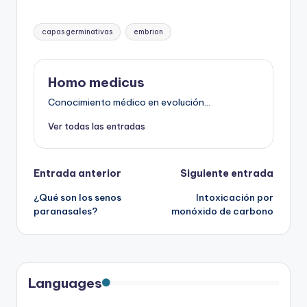
Etiquetas:
capas germinativas
embrion
Homo medicus
Conocimiento médico en evolución...
Ver todas las entradas
Navegación
Entrada anterior
Siguiente entrada
¿Qué son los senos
Intoxicación por
de
paranasales?
monóxido de carbono
entradas
Languages