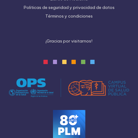
Politicas de seguridad y privacidad de datos
Términos y condiciones
¡
G
r
a
c
i
a
s
p
o
r
v
i
s
i
t
a
r
n
o
s
!