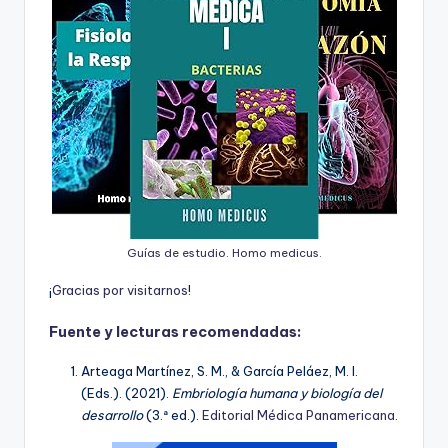
Guías de estudio. Homo medicus.
¡
G
r
a
c
i
a
s
p
o
r
v
i
s
i
t
a
r
n
o
s
!
Fuente y lecturas recomendadas:
Arteaga Martínez, S. M., & García Peláez, M. I.
(Eds.). (2021).
Embriología humana y biología del
desarrollo
(3.ª ed.).
Editorial Médica Panamericana
.