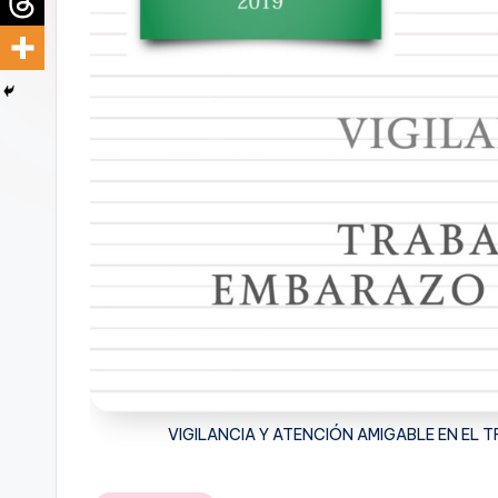
d
i
c
u
s
VIGILANCIA Y ATENCIÓN AMIGABLE EN EL 