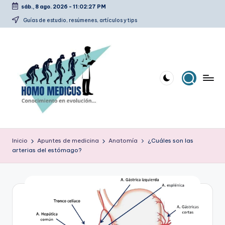
sáb., 8 ago. 2026
-
11:02:28 PM
Saltar
Guías de estudio, resúmenes, artículos y tips
al
contenido
H
Guías
de
o
Inicio
Apuntes de medicina
Anatomía
¿Cuáles son las
estudio,
arterias del estómago?
m
resúmenes,
artículos
o
y
m
tips
e
d