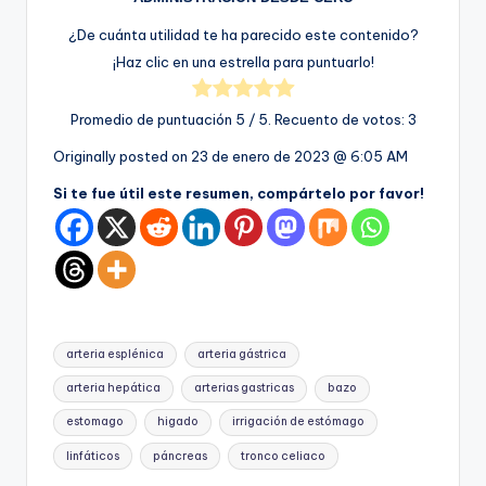
¿De cuánta utilidad te ha parecido este contenido?
¡Haz clic en una estrella para puntuarlo!
Promedio de puntuación
5
/ 5. Recuento de votos:
3
Originally posted on
23 de enero de 2023 @ 6:05 AM
Si te fue útil este resumen, compártelo por favor!
Etiquetas:
arteria esplénica
arteria gástrica
arteria hepática
arterias gastricas
bazo
estomago
higado
irrigación de estómago
linfáticos
páncreas
tronco celiaco