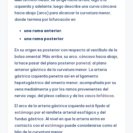
izquierda y adelante; luego describe una curva cóncava
hacia abajo (arco) para alcanzar la curvatura menor,
donde termina por bifurcación en:
una rama anterior.
una rama posterior
.
En su origen es posterior con respecto al vestíbulo de la
bolsa omental. Más arriba, su arco, cóncavo hacia abajo,
la hace pasar del plano posterior
parietal
, al plano
anterior gástrico de la curvatura menor. La arteria
gástrica izquierda penetra así en el ligamento
hepatogástrico del omento menor, acompañada por su
vena medialmente y por los ramos provenientes del
nervio vago, del plexo celíaco y de los
vasos linfáticos
.
El arco de la arteria gástrica izquierda está fijado al
estómago
por el ramillete arterial esofágico y del
fundus gástrico. Al nivel en que la arteria entra en
contacto con el
estómago
puede considerarse como el
hilio de la curvatura menor.