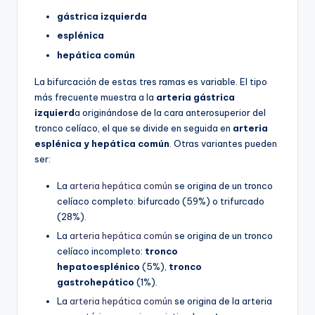
gástrica izquierda
esplénica
hepática común
La bifurcación de estas tres ramas es variable. El tipo
más frecuente muestra a la
arteria gástrica
izquierd
a originándose de la cara anterosuperior del
tronco celíaco, el que se divide en seguida en
arteria
esplénica y hepática común
. Otras variantes pueden
ser:
La
arteria hepática común
se origina de un tronco
celíaco completo: bifurcado (59%) o trifurcado
(28%).
La
arteria hepática común
se origina de un tronco
celíaco incompleto:
tronco
hepatoesplénico
(5%),
tronco
gastrohepático
(1%).
La
arteria hepática común
se origina de la arteria