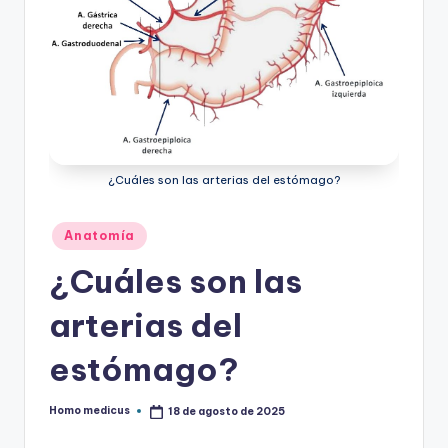
ic
u
s
¿Cuáles son las arterias del estómago?
Publicado
Anatomía
en
¿Cuáles son las
arterias del
estómago?
Homo medicus
18 de agosto de 2025
Publicado
por