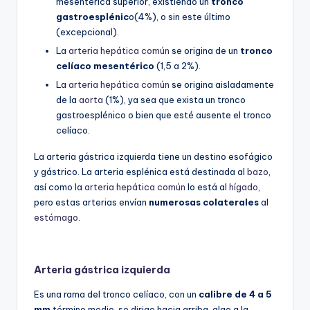
mesentérica superior, existiendo un
tronco
gastroesplénic
o(4%), o sin este último
(excepcional).
La
arteria hepática común
se origina de un
tronco
celíaco mesentérico
(1,5 a 2%).
La
arteria hepática común
se origina aisladamente
de la
aorta
(1%), ya sea que exista un tronco
gastroesplénico o bien que esté ausente el tronco
celíaco.
La arteria gástrica izquierda tiene un destino esofágico
y gástrico. La arteria esplénica está destinada al
bazo
,
así como la
arteria hepática común
lo está al
hígado
,
pero estas arterias envían
numerosas colaterales
al
estómago
.
Arteria gástrica izquierda
Es una rama del tronco celíaco, con un
calibre de 4 a 5
mm
término medio, se dirige hacia arriba, algo a la