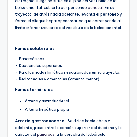
diafragma, luego se sitúa en el piso del vestíbulo de la
bolsa omental, cubierta por peritoneo
parietal
. En su
trayecto, de atrás hacia adelante, levanta el peritoneo y
forma el pliegue hepatopancreático que corresponde al
límite inferior izquierdo del vestíbulo de la bolsa omental.
Ramas colaterales
– Pancreáticas.
– Duodenales superiores.
– Para los nodos linfáticos escalonados en su trayecto.
– Peritoneales y omentales (omento menor).
Ramas terminales
Arteria gastroduodenal
Arteria hepática propia
Arteria gastroduodenal
: Se dirige hacia abajo y
adelante, pasa entre la porción superior del duodeno y la
cabeza del
páncreas
, a la derecha del tubérculo