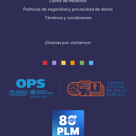
Libros de Medicina
Politicas de seguridad y privacidad de datos
Términos y condiciones
¡
G
r
a
c
i
a
s
p
o
r
v
i
s
i
t
a
r
n
o
s
!