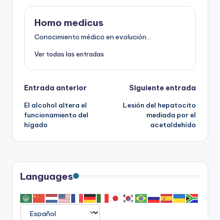
Homo medicus
Conocimiento médico en evolución...
Ver todas las entradas
Navegación
Entrada anterior
Siguiente entrada
El alcohol altera el
Lesión del hepatocito
de
funcionamiento del
mediada por el
hígado
acetaldehído
entradas
Languages