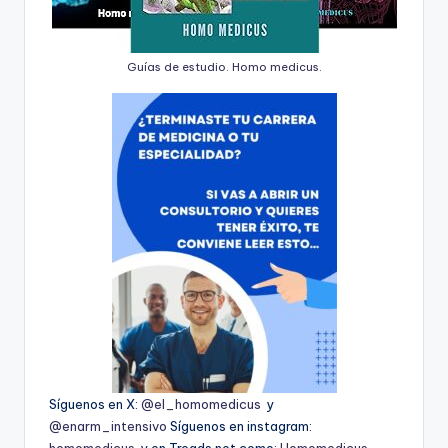
Guías de estudio. Homo medicus.
Síguenos en X:
@el_homomedicus
y
@enarm_intensivo
Síguenos en instagram:
homomedicus
y en Treads.net como:
Homomedicus