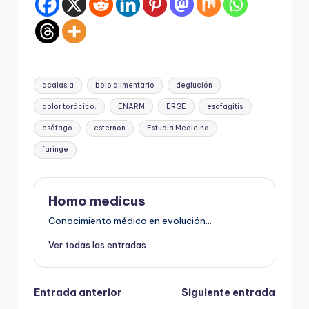
Etiquetas:
acalasia
bolo alimentario
deglución
dolor torácico.
ENARM
ERGE
esofagitis
esófago
esternon
Estudia Medicina
faringe
Homo medicus
Conocimiento médico en evolución...
Ver todas las entradas
Navegación
Entrada anterior
Siguiente entrada