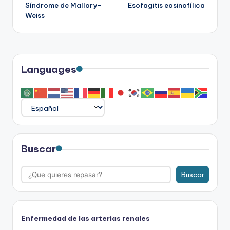
Síndrome de Mallory-
Esofagitis eosinofílica
de
Weiss
entradas
Languages
Buscar
Buscar
Enfermedad de las arterias renales