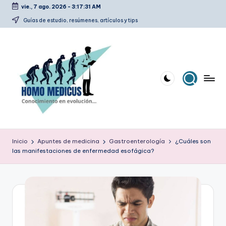
vie., 7 ago. 2026
-
3:17:32 AM
Saltar
Guías de estudio, resúmenes, artículos y tips
al
contenido
H
Guías
de
o
Inicio
Apuntes de medicina
Gastroenterología
¿Cuáles son
estudio,
las manifestaciones de enfermedad esofágica?
m
resúmenes,
artículos
o
y
m
tips
e
d