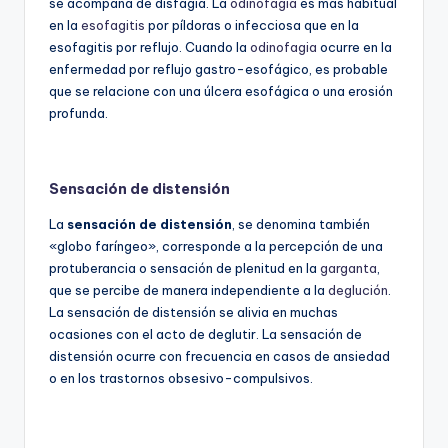
se acompaña de disfagia. La
odinofagia
es más habitual
en la
esofagitis
por píldoras o infecciosa que en la
esofagitis por reflujo. Cuando la
odinofagia
ocurre en la
enfermedad por reflujo gastro-esofágico, es probable
que se relacione con una úlcera esofágica o una erosión
profunda.
Sensación de distensión
La
sensación de distensión
, se denomina también
«globo faríngeo», corresponde a la percepción de una
protuberancia o sensación de plenitud en la
garganta
,
que se percibe de manera independiente a la
deglución
.
La sensación de distensión se alivia en muchas
ocasiones con el acto de deglutir. La sensación de
distensión ocurre con frecuencia en casos de ansiedad
o en los trastornos obsesivo-compulsivos.