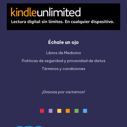
Échale un ojo
Libros de Medicina
Politicas de seguridad y privacidad de datos
Términos y condiciones
¡
G
r
a
c
i
a
s
p
o
r
v
i
s
i
t
a
r
n
o
s
!