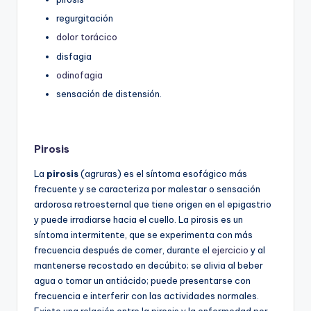
regurgitación
dolor torácico
disfagia
odinofagia
sensación de distensión.
Pirosis
La
pirosis
(agruras) es el síntoma esofágico más
frecuente y se caracteriza por malestar o sensación
ardorosa retroesternal que tiene origen en el epigastrio
y puede irradiarse hacia el cuello. La pirosis es un
síntoma intermitente, que se experimenta con más
frecuencia después de comer, durante el
ejercicio
y al
mantenerse recostado en decúbito; se alivia al beber
agua o tomar un antiácido; puede presentarse con
frecuencia e interferir con las actividades normales.
Existe una relación entre la pirosis y la enfermedad por