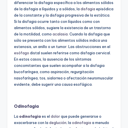
diferenciar la disfagia específica a los alimentos sólidos
de la disfagia a líquidos y a sólidos, la
disfagia
episódica
de la constante y la disfagia progresiva de la estática.
Si la disfagia ocurre tanto con líquidos como con
alimentos sólidos, sugiere la existencia de un trastorno
de la motilidad, como
acalasia
. Cuando la disfagia que
sólo se presenta con los alimentos sólidos indica una
estenosis, un anillo o un tumor. Las obstrucciones en el
esófago
distal suelen referirse como disfagia cervical.
En estos casos, la ausencia de los síntomas
concomitantes que suelen acompañar a la disfagia
bucofaríngea, como aspiración, regurgitación
nasofaríngea, tos, sialorrea o afectación neuromuscular
evidente, debe sugerir una causa esofágica.
Odinofagia
La
odinofagia
es el
dolor
que puede generarse o
exacerbarse con la
deglución
; la
odinofagia
a menudo