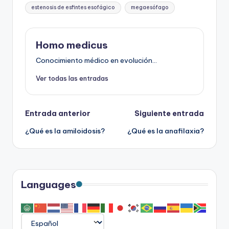
estenosis de esfintes esofágico
megaesófago
Homo medicus
Conocimiento médico en evolución...
Ver todas las entradas
Navegación
Entrada anterior
Siguiente entrada
¿Qué es la amiloidosis?
¿Qué es la anafilaxia?
de
entradas
Languages