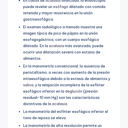
En casos de
acalasia
avanzada, la endoscopia
puede revelar un
esófago
dilatado con comida
retenida y mayor resistencia en la unión
gastroesofágica.
El examen radiológico a menudo muestra una
imagen típica de pico de pájaro en la unión
esofagogástrica, con un cuerpo esofágico
dilatado. En la
acalasia
más avanzada, puede
ocurrir una dilatación severa con estasis de
alimentos.
En la manometría convencional, la ausencia de
peristaltismo, a veces con aumento de la presión
intraesofágica debido a la estasis de alimentos y
saliva
, y la relajación incompleta de la esfínter
esofágico inferior en la
deglución
(presión
residual> 10 mm Hg) son las características
distintivas de la
acalasia
.
La manometría del esfínter esofágico inferior el
tono de reposo se eleva.
La manometría de alta resolución permite un