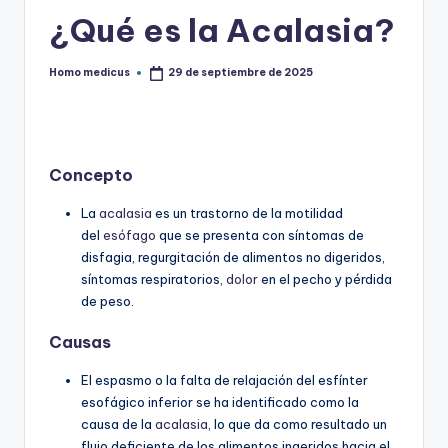
¿Qué es la Acalasia?
Homo medicus
29 de septiembre de 2025
Publicado
por
Concepto
La
acalasia
es un trastorno de la motilidad
del
esófago
que se presenta con síntomas de
disfagia, regurgitación de alimentos no digeridos,
síntomas respiratorios,
dolor
en el pecho y pérdida
de peso.
Causas
El espasmo o la falta de relajación del esfínter
esofágico inferior se ha identificado como la
causa de la
acalasia
, lo que da como resultado un
flujo deficiente de los alimentos ingeridos hacia el