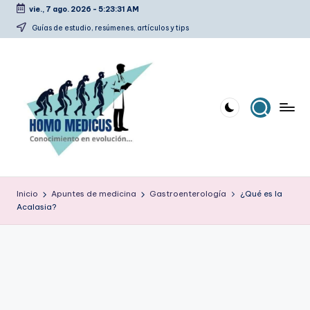
vie., 7 ago. 2026
-
5:23:32 AM
Saltar
Guías de estudio, resúmenes, artículos y tips
al
contenido
H
Guías
de
o
Inicio
Apuntes de medicina
Gastroenterología
¿Qué es la
estudio,
Acalasia?
m
resúmenes,
artículos
o
y
m
tips
e
d