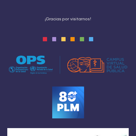
¡
G
r
a
c
i
a
s
p
o
r
v
i
s
i
t
a
r
n
o
s
!