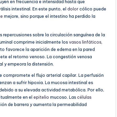
uyen en frecuencia e intensidad hasta que
isis intestinal. En este punto, el
dolor
cólico puede
te
mejore, sino porque el intestino ha perdido la
s repercusiones sobre la circulación sanguínea de la
aluminal comprime inicialmente los
vasos linfáticos
,
 Esto favorece la aparición de edema en la pared
mete el retorno venoso. La congestión venosa
l y empeora la distensión.
e compromete el flujo arterial capilar. La perfusión
nzan a sufrir hipoxia. La mucosa intestinal es
 debido a su elevada actividad metabólica. Por ello,
itualmente en el
epitelio
mucoso. Las
células
nción de barrera y aumenta la permeabilidad