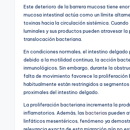
Este deterioro de la barrera mucosa tiene en
mucosa intestinal actúa como un límite altam
toxinas hacia la circulación sistémica. Cuando
luminales y sus productos pueden atravesar la
translocación bacteriana.
En condiciones normales, el intestino delgad
debido a la motilidad continua, la acción bact
inmunológicos. Sin embargo, durante la obstruc
falta de movimiento favorece la proliferación
habitualmente están restringidos a segmentos
proximales del intestino delgado.
La proliferación bacteriana incrementa la pro
inflamatorios. Además, las
bacterias
pueden at
linfáticos mesentéricos, fenómeno ya demost
relevancia exacta de esta migración aún no e