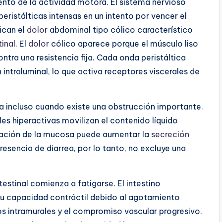
ento de la actividad motora. El sistema nervioso
eristálticas intensas en un intento por vencer el
ican el
dolor
abdominal tipo cólico característico
inal
. El
dolor
cólico aparece porque el músculo liso
ntra una resistencia fija. Cada onda peristáltica
 intraluminal, lo que activa receptores viscerales de
a incluso cuando existe una obstrucción importante.
es hiperactivas movilizan el contenido líquido
rritación de la mucosa puede aumentar la
secreción
presencia de diarrea, por lo tanto, no excluye una
estinal comienza a fatigarse. El intestino
su capacidad contráctil debido al agotamiento
sos intramurales y el compromiso vascular progresivo.