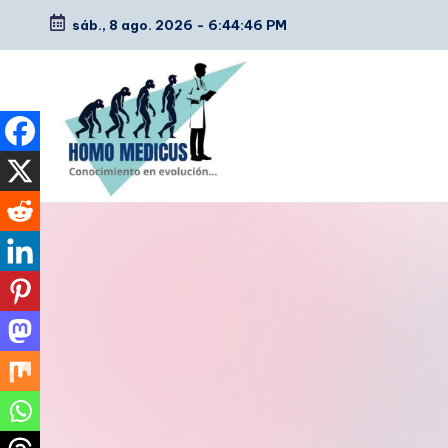
sáb., 8 ago. 2026
-
6:44:47 PM
Saltar
al
contenido
H
Guías
de
o
estudio,
m
resúmenes,
artículos
o
y
m
tips
e