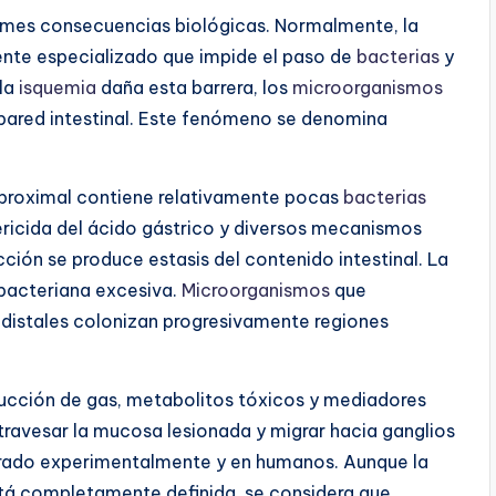
ormes consecuencias biológicas. Normalmente, la
ente especializado que impide el paso de
bacterias
y
 la
isquemia
daña esta barrera, los
microorganismos
 pared intestinal. Este fenómeno se denomina
o proximal contiene relativamente pocas
bacterias
ericida del ácido gástrico y diversos mecanismos
ción se produce estasis del contenido intestinal. La
 bacteriana excesiva.
Microorganismos
que
 distales colonizan progresivamente regiones
ducción de gas, metabolitos tóxicos y mediadores
ravesar la mucosa lesionada y migrar hacia ganglios
rado experimentalmente y en humanos. Aunque la
stá completamente definida, se considera que