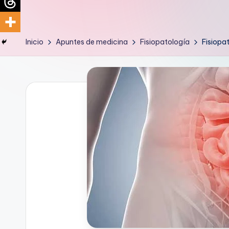
d
i
Inicio
Apuntes de medicina
Fisiopatología
Fisiopa
c
u
s