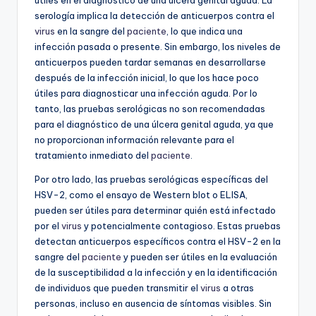
útiles en el diagnóstico de una úlcera genital aguda. La
serología implica la detección de anticuerpos contra el
virus
en la sangre del
paciente
, lo que indica una
infección pasada o presente. Sin embargo, los niveles de
anticuerpos pueden tardar semanas en desarrollarse
después de la infección inicial, lo que los hace poco
útiles para diagnosticar una infección aguda. Por lo
tanto, las pruebas serológicas no son recomendadas
para el diagnóstico de una úlcera genital aguda, ya que
no proporcionan información relevante para el
tratamiento inmediato del
paciente
.
Por otro lado, las pruebas serológicas específicas del
HSV-2, como el ensayo de Western blot o ELISA,
pueden ser útiles para determinar quién está infectado
por el
virus
y potencialmente contagioso. Estas pruebas
detectan anticuerpos específicos contra el HSV-2 en la
sangre del
paciente
y pueden ser útiles en la evaluación
de la susceptibilidad a la infección y en la identificación
de individuos que pueden transmitir el
virus
a otras
personas, incluso en ausencia de síntomas visibles. Sin