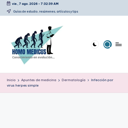
vie., 7 ago. 2026
-
7:32:40 AM
Saltar
Guías de estudio, resúmenes, artículos y tips
al
contenido
H
Guías
de
o
Inicio
Apuntes de medicina
Dermatología
Infección por
estudio,
virus herpes simple
m
resúmenes,
artículos
o
y
m
tips
e
d