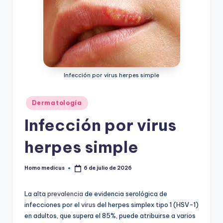
Infección por virus herpes simple
Publicado
Dermatología
en
Infección por virus
herpes simple
Homo medicus
6 de julio de 2026
Publicado
por
La alta
prevalencia
de evidencia serológica de
infecciones por el
virus
del herpes simplex tipo 1 (HSV-1)
en adultos, que supera el 85%, puede atribuirse a varios