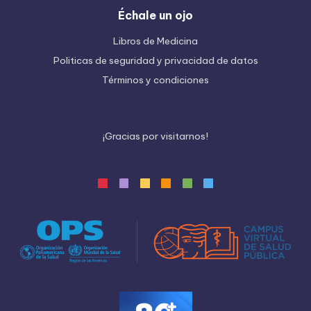
Échale un ojo
Libros de Medicina
Politicas de seguridad y privacidad de datos
Términos y condiciones
¡
G
r
a
c
i
a
s
p
o
r
v
i
s
i
t
a
r
n
o
s
!