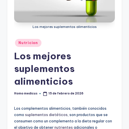
ic
u
s
Los mejores suplementos alimenticios
Publicado
Nutricion
en
Los mejores
suplementos
alimenticios
Homo medicus
15 de febrero de 2026
Publicado
por
Los complementos alimenticios, también conocidos
como
suplementos dietéticos
, son productos que se
consumen como un complemento a la dieta regular con
el objetivo de obtener
nutrientes
adicionales o