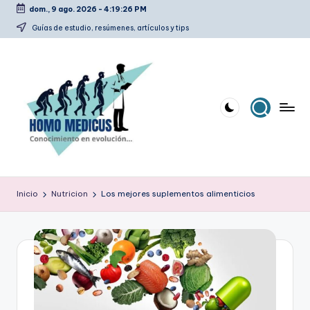
dom., 9 ago. 2026
-
4:19:27 PM
Saltar
Guías de estudio, resúmenes, artículos y tips
al
contenido
H
Guías
de
o
Inicio
Nutricion
Los mejores suplementos alimenticios
estudio,
m
resúmenes,
artículos
o
y
m
tips
e
d