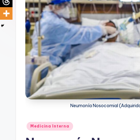
d
i
c
u
s
Neumonía Nosocomial (Adquirida e
Publicado
Medicina Interna
en