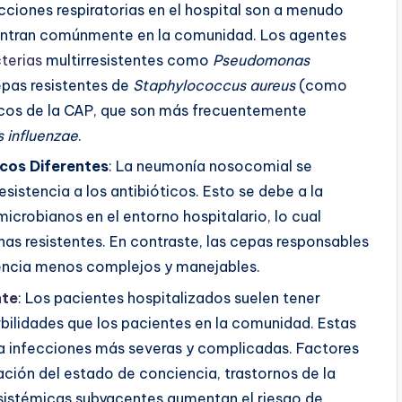
ecciones respiratorias en el hospital son a menudo
ntran comúnmente en la comunidad. Los agentes
terias
multirresistentes como
Pseudomonas
pas resistentes de
Staphylococcus aureus
(como
icos de la CAP, que son más frecuentemente
 influenzae
.
icos Diferentes
: La neumonía nosocomial se
esistencia a los antibióticos. Esto se debe a la
icrobianos en el entorno hospitalario, lo cual
as resistentes. En contraste, las cepas responsables
tencia menos complejos y manejables.
nte
: Los pacientes hospitalizados suelen tener
ilidades que los pacientes en la comunidad. Estas
a infecciones más severas y complicadas. Factores
ción del estado de conciencia, trastornos de la
istémicas subyacentes aumentan el riesgo de