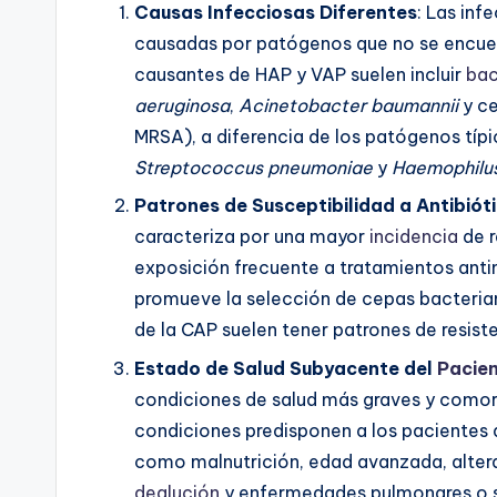
Causas Infecciosas Diferentes
: Las inf
causadas por patógenos que no se encue
causantes de HAP y VAP suelen incluir
bac
aeruginosa
,
Acinetobacter baumannii
y ce
MRSA), a diferencia de los patógenos típ
Streptococcus pneumoniae
y
Haemophilus
Patrones de Susceptibilidad a Antibiót
caracteriza por una mayor
incidencia
de r
exposición frecuente a tratamientos antim
promueve la selección de cepas bacterian
de la CAP suelen tener patrones de resis
Estado de Salud Subyacente del
Pacie
condiciones de salud más graves y comorb
condiciones predisponen a los pacientes 
como malnutrición, edad avanzada, altera
deglución
y enfermedades pulmonares o s