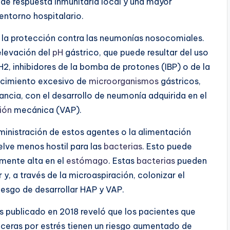
de respuesta inmunitaria local y una mayor
entorno hospitalario.
n la protección contra las neumonías nosocomiales.
elevación del
pH
gástrico, que puede resultar del uso
H2, inhibidores de la bomba de protones (IBP) o de la
recimiento excesivo de
microorganismos
gástricos,
ancia, con el desarrollo de neumonía adquirida en el
ión
mecánica (VAP).
inistración de estos agentes o la alimentación
elve menos hostil para las
bacterias
. Esto puede
lmente alta en el
estómago
. Estas
bacterias
pueden
r y, a través de la microaspiración, colonizar el
riesgo de desarrollar HAP y VAP.
s publicado en 2018 reveló que los pacientes que
úlceras por estrés tienen un riesgo aumentado de