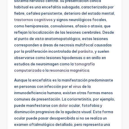
sistema nervioso central. Su presentación clínica
habitual es una encefalitis subaguda, caracterizada por
fiebre, cefalea persistente, deterioro del estado mental,
trastornos cognitivos
y signos neurológicos focales,
como hemiparesias, convulsiones, afasia o ataxia, que
reflejan la localización de las lesiones cerebrales. Desde
el punto de vista anatomopatológico, estas lesiones
corresponden a áreas de necrosis multifocal causadas
por la proliferación incontrolada del
parásito
, y suelen
observarse como lesiones hipodensas o en anillo en
estudios de neuroimagen como la
tomografía
computarizada
o la
resonancia magnética
.
Aunque la encefalitis es la manifestación predominante
en personas con infección por el
virus
de la
inmunodeficiencia humana, existen otras formas menos
comunes de presentación. La coriorretinitis, por ejemplo,
puede manifestarse con
dolor
ocular, fotofobia y
disminución progresiva de la agudeza visual. Esta forma
ocular puede pasar desapercibida si no se realiza un
examen oftalmológico detallado, pero representa una