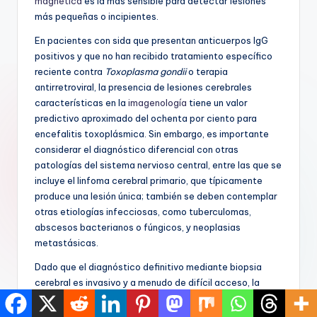
magnética
es la más sensible para detectar lesiones
más pequeñas o incipientes.
En pacientes con sida que presentan anticuerpos IgG
positivos y que no han recibido tratamiento específico
reciente contra
Toxoplasma gondii
o terapia
antirretroviral, la presencia de lesiones cerebrales
características en la
imagenología
tiene un valor
predictivo aproximado del ochenta por ciento para
encefalitis toxoplásmica. Sin embargo, es importante
considerar el diagnóstico diferencial con otras
patologías del sistema nervioso central, entre las que se
incluye el linfoma cerebral primario, que típicamente
produce una lesión única; también se deben contemplar
otras etiologías infecciosas, como tuberculomas,
abscesos bacterianos o fúngicos, y neoplasias
metastásicas.
Dado que el diagnóstico definitivo mediante biopsia
cerebral es invasivo y a menudo de difícil acceso, la
confirmación clínica suele obtenerse mediante un
enfoque terapéutico. La administración de tratamiento