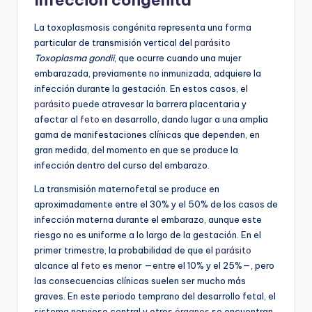
Infección congénita
La toxoplasmosis congénita representa una forma
particular de transmisión vertical del
parásito
Toxoplasma gondii
, que ocurre cuando una mujer
embarazada, previamente no inmunizada, adquiere la
infección durante la gestación. En estos casos, el
parásito
puede atravesar la barrera placentaria y
afectar al
feto
en desarrollo, dando lugar a una amplia
gama de manifestaciones clínicas que dependen, en
gran medida, del momento en que se produce la
infección dentro del curso del embarazo.
La transmisión maternofetal se produce en
aproximadamente entre el 30% y el 50% de los casos de
infección materna durante el embarazo, aunque este
riesgo no es uniforme a lo largo de la gestación. En el
primer trimestre, la probabilidad de que el
parásito
alcance al
feto
es menor —entre el 10% y el 25%—, pero
las consecuencias clínicas suelen ser mucho más
graves. En este periodo temprano del desarrollo fetal, el
sistema nervioso central y otros
órganos
se encuentran