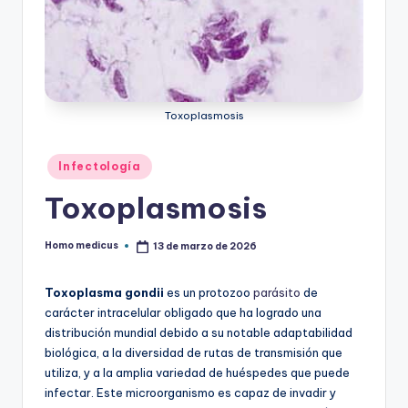
ic
u
s
Toxoplasmosis
Publicado
Infectología
en
Toxoplasmosis
Homo medicus
13 de marzo de 2026
Publicado
por
Toxoplasma gondii
es un protozoo
parásito
de
carácter intracelular obligado que ha logrado una
distribución mundial debido a su notable adaptabilidad
biológica, a la diversidad de rutas de transmisión que
utiliza, y a la amplia variedad de huéspedes que puede
infectar. Este microorganismo es capaz de invadir y