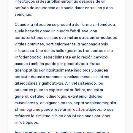
infectados sí desarrollan síntomas después de un
período de incubación que suele durar entre una y dos
semanas.
Cuando la infección se presenta de forma sintomática,
suele hacerlo como un cuadro febril leve, con
características clínicas que imitan otras enfermedades
virales comunes, particularmente la mononucleosis
infecciosa. Uno de los hallazgos más frecuentes es la
linfadenopatía, especialmente en la región cervical,
aunque también puede ser generalizada. Estas
adenopatías son habitualmente indoloras y pueden
persistir durante semanas o incluso meses sin otras
alteraciones significativas. A nivel sistémico, los
pacientes pueden experimentar fiebre, malestar
general, cefalea,
odinofagia
, exantema, dolores
musculares y, en algunos casos, hepatoesplenomegalia.
El
hemograma
puede revelar
linfocitos
atípicos, lo que
refuerza la similitud clínica con infecciones por
virus
linfotrópicos.
Aunque infrecuentes, también se han documentado