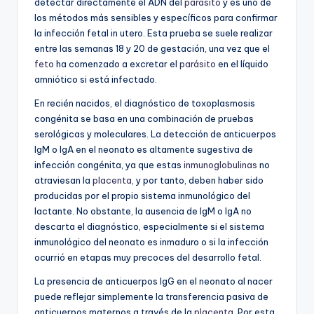
detectar directamente el ADN del
parásito
y es uno de
los métodos más sensibles y específicos para confirmar
la infección fetal in utero. Esta prueba se suele realizar
entre las semanas 18 y 20 de gestación, una vez que el
feto
ha comenzado a excretar el
parásito
en el líquido
amniótico si está infectado.
En recién nacidos, el diagnóstico de toxoplasmosis
congénita se basa en una combinación de pruebas
serológicas y moleculares. La detección de anticuerpos
IgM o IgA en el neonato es altamente sugestiva de
infección congénita, ya que estas
inmunoglobulinas
no
atraviesan la
placenta
, y por tanto, deben haber sido
producidas por el propio sistema inmunológico del
lactante. No obstante, la ausencia de IgM o IgA no
descarta el diagnóstico, especialmente si el sistema
inmunológico del neonato es inmaduro o si la infección
ocurrió en etapas muy precoces del desarrollo fetal.
La presencia de anticuerpos IgG en el neonato al nacer
puede reflejar simplemente la transferencia pasiva de
anticuerpos maternos a través de la
placenta
. Por esta