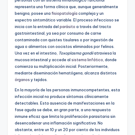
personas con un sistema inmunológico funcional
representa una forma clínica que, aunque generalmente
benigna, posee una
fisiopatología
compleja y un
espectro sintomático variable. El proceso infeccioso se
inicia con la entrada del
parásito
a través del tracto
gastrointestinal, ya sea por consumo de carne
contaminada con quistes tisulares o por ingestión de
agua o alimentos con oocistos eliminados por felinos.
Una vez en el intestino,
Toxoplasma gondii
atraviesa la
mucosa intestinal y accede al
sistema linfático
, donde
comienza su multiplicación inicial. Posteriormente,
mediante diseminación hematógena, alcanza distintos
órganos
y tejidos.
En la mayoría de las personas inmunocompetentes, esta
infección inicial no produce síntomas clínicamente
detectables. Esta ausencia de manifestaciones en la
fase aguda se debe, en gran parte, a una respuesta
inmune eficaz que limita la proliferación parasitaria sin
desencadenar una inflamación significativa. No
obstante, entre un 10 y un 20 por ciento de los individuos