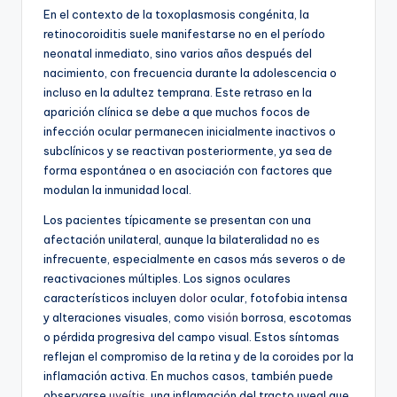
En el contexto de la toxoplasmosis congénita, la
retinocoroiditis suele manifestarse no en el período
neonatal inmediato, sino varios años después del
nacimiento, con frecuencia durante la adolescencia o
incluso en la adultez temprana. Este retraso en la
aparición clínica se debe a que muchos focos de
infección ocular permanecen inicialmente inactivos o
subclínicos y se reactivan posteriormente, ya sea de
forma espontánea o en asociación con factores que
modulan la inmunidad local.
Los pacientes típicamente se presentan con una
afectación unilateral, aunque la bilateralidad no es
infrecuente, especialmente en casos más severos o de
reactivaciones múltiples. Los signos oculares
característicos incluyen
dolor
ocular, fotofobia intensa
y alteraciones visuales, como
visión
borrosa, escotomas
o pérdida progresiva del campo visual. Estos síntomas
reflejan el compromiso de la retina y de la coroides por la
inflamación activa. En muchos casos, también puede
observarse
uveítis
, una inflamación del tracto uveal que