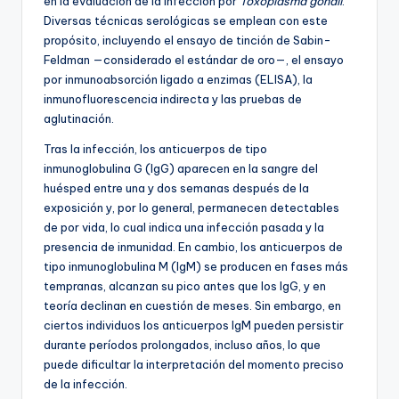
en la evaluación de la infección por
Toxoplasma gondii
.
Diversas técnicas serológicas se emplean con este
propósito, incluyendo el ensayo de tinción de Sabin-
Feldman —considerado el estándar de oro—, el ensayo
por inmunoabsorción ligado a enzimas (ELISA), la
inmunofluorescencia indirecta y las pruebas de
aglutinación.
Tras la infección, los anticuerpos de tipo
inmunoglobulina G (IgG) aparecen en la sangre del
huésped entre una y dos semanas después de la
exposición y, por lo general, permanecen detectables
de por vida, lo cual indica una infección pasada y la
presencia de inmunidad. En cambio, los anticuerpos de
tipo inmunoglobulina M (IgM) se producen en fases más
tempranas, alcanzan su pico antes que los IgG, y en
teoría declinan en cuestión de meses. Sin embargo, en
ciertos individuos los anticuerpos IgM pueden persistir
durante períodos prolongados, incluso años, lo que
puede dificultar la interpretación del momento preciso
de la infección.