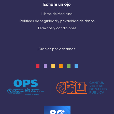
Échale un ojo
Libros de Medicina
Politicas de seguridad y privacidad de datos
Términos y condiciones
¡
G
r
a
c
i
a
s
p
o
r
v
i
s
i
t
a
r
n
o
s
!