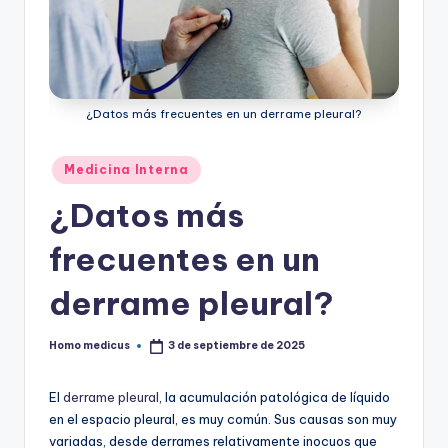
ic
u
s
¿Datos más frecuentes en un derrame pleural?
Publicado
Medicina Interna
en
¿Datos más
frecuentes en un
derrame pleural?
Homo medicus
3 de septiembre de 2025
Publicado
por
El
derrame pleural
, la acumulación patológica de líquido
en el espacio pleural, es muy común. Sus causas son muy
variadas, desde derrames relativamente inocuos que