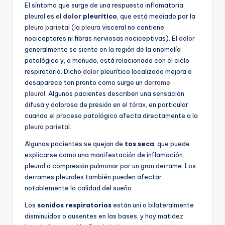
El síntoma que surge de una respuesta inflamatoria
pleural es el
dolor
pleurítico
, que está mediado por la
pleura
parietal
(la
pleura
visceral no contiene
nociceptores ni fibras nerviosas nociceptivas).
El
dolor
generalmente se siente en la región de la anomalía
patológica y, a menudo, está relacionado con el ciclo
respiratorio.
Dicho
dolor
pleurítico localizado mejora o
desaparece tan pronto como surge un
derrame
pleural
.
Algunos pacientes describen una sensación
difusa y dolorosa de presión en el
tórax
, en particular
cuando el proceso patológico afecta directamente a la
pleura
parietal
.
Algunos pacientes se quejan de
tos seca
, que puede
explicarse como una manifestación de inflamación
pleural o compresión pulmonar por un gran derrame.
Los
derrames pleurales también pueden afectar
notablemente la calidad del sueño.
Los
sonidos respiratorios
están uni o bilateralmente
disminuidos o ausentes en las bases, y hay matidez