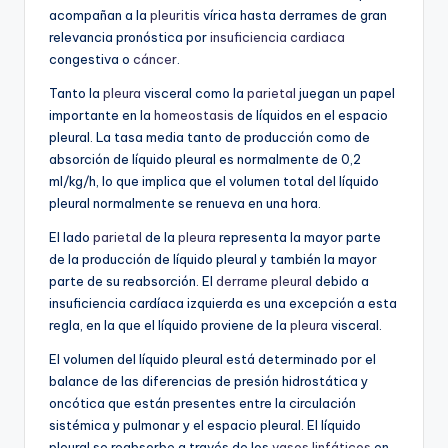
acompañan a la
pleuritis
vírica hasta derrames de gran
relevancia pronóstica por
insuficiencia cardiaca
congestiva o
cáncer
.
Tanto la
pleura
visceral como la
parietal
juegan un papel
importante en la
homeostasis
de líquidos en el espacio
pleural.
La tasa media tanto de producción como de
absorción de líquido pleural es normalmente de 0,2
ml/kg/h, lo que implica que el volumen total del líquido
pleural normalmente se renueva en una hora.
El lado
parietal
de la
pleura
representa la mayor parte
de la producción de líquido pleural y también la mayor
parte de su reabsorción.
El
derrame pleural
debido a
insuficiencia cardíaca izquierda es una excepción a esta
regla, en la que el líquido proviene de la
pleura
visceral.
El volumen del líquido pleural está determinado por el
balance de las diferencias de presión hidrostática y
oncótica que están presentes entre la circulación
sistémica y pulmonar y el espacio pleural
. El líquido
pleural se reabsorbe a través de los
vasos linfáticos
en