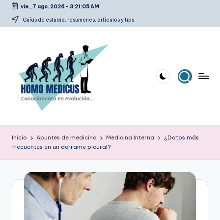
vie., 7 ago. 2026
-
3:21:05 AM
Saltar
Guías de estudio, resúmenes, artículos y tips
al
contenido
H
Guías
de
o
Inicio
Apuntes de medicina
Medicina Interna
¿Datos más
estudio,
frecuentes en un derrame pleural?
m
resúmenes,
artículos
o
y
m
tips
e
d