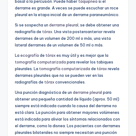
basal a la percusión.
Puede haber
taquipnea
si el
derrame es grande.
A veces se puede escuchar un roce
pleural en la etapa inicial de un derrame paraneumónico.
Si se sospecha un
derrame pleural
, se debe obtener una
radiografía de
tórax
.
Una vista posteroanterior revela
derrames de un volumen de 200 ml o más, una vista
lateral derrames de un volumen de 50 ml o más.
La
ecografía
de
tórax
es muy útil
y es mejor que la
tomografía computarizada
para revelar los tabiques
pleurales. La
tomografía computarizada
de
tórax
revela
derrames pleurales que no se pueden ver en las
radiografías de
tórax
convencionales.
Una punción diagnóstica de un
derrame pleural
para
obtener una pequeña cantidad de líquido (aprox. 50 ml)
siempre está indicada cuando la causa del derrame no
está clara.
La punción para obtener mayores volúmenes
está indicada para aliviar los síntomas relacionados con
el derrame, como la disnea.
Los pacientes con derrames
pleurales bilaterales no siempre necesitan una punción