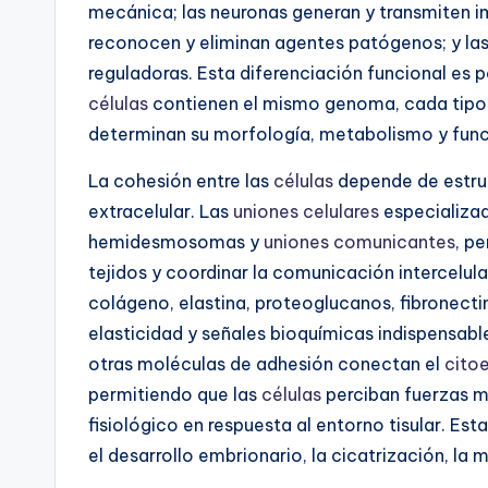
mecánica; las neuronas generan y transmiten im
reconocen y eliminan agentes patógenos; y la
reguladoras. Esta diferenciación funcional es 
células
contienen el mismo genoma, cada tipo 
determinan su morfología, metabolismo y funci
La cohesión entre las
células
depende de estruc
extracelular. Las
uniones celulares
especializa
hemidesmosomas y
uniones comunicantes
, p
tejidos y coordinar la comunicación intercelul
colágeno, elastina, proteoglucanos, fibronecti
elasticidad y señales bioquímicas indispensable
otras moléculas de adhesión conectan el
cito
permitiendo que las
células
perciban fuerzas 
fisiológico en respuesta al entorno tisular. E
el desarrollo embrionario, la cicatrización, la m