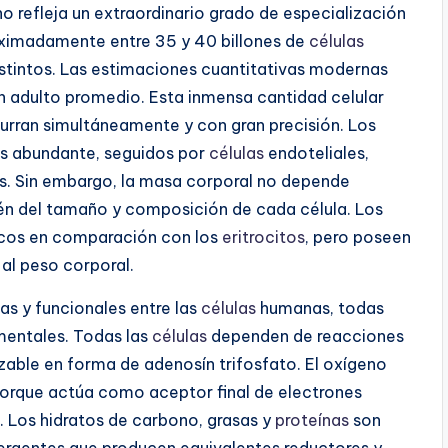
 refleja un extraordinario grado de especialización
oximadamente entre 35 y 40 billones de
células
distintos. Las estimaciones cuantitativas modernas
n adulto promedio. Esta inmensa cantidad celular
curran simultáneamente y con gran precisión. Los
ás abundante, seguidos por
células
endoteliales,
as. Sin embargo, la masa corporal no depende
én del tamaño y composición de cada célula. Los
ocos en comparación con los
eritrocitos
, pero poseen
al peso corporal.
as y funcionales entre las
células
humanas, todas
mentales. Todas las
células
dependen de reacciones
zable en forma de adenosín trifosfato. El oxígeno
orque actúa como aceptor final de electrones
. Los hidratos de carbono, grasas y
proteínas
son