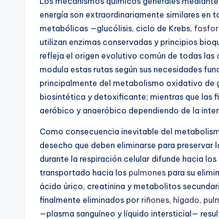
Los mecanismos químicos generales mediante 
energía son extraordinariamente similares en to
metabólicas —glucólisis, ciclo de Krebs,
fosfor
utilizan enzimas conservadas y principios bio
refleja el origen evolutivo común de todas las
modula estas rutas según sus necesidades fun
principalmente del metabolismo oxidativo de 
biosintética y detoxificante; mientras que las
aeróbico y anaeróbico dependiendo de la intens
Como consecuencia inevitable del metabolismo
desecho que deben eliminarse para preservar 
durante la respiración celular difunde hacia lo
transportado hacia los
pulmones
para su elimi
ácido úrico, creatinina y metabolitos secundario
finalmente eliminados por
riñones
,
hígado
,
pul
—plasma sanguíneo y líquido intersticial— resu