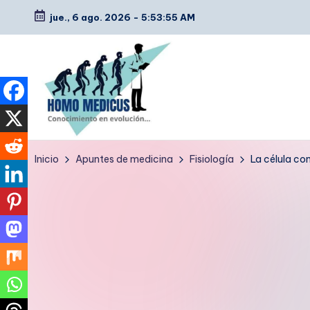
jue., 6 ago. 2026
-
5:53:56 AM
Saltar
al
contenido
H
Guías
Inicio
Apuntes de medicina
Fisiología
La célula c
de
o
estudio,
m
resúmenes,
artículos
o
y
m
tips
e