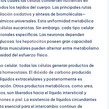
los cuales las
células
convierten
nutrientes
en
dos los tejidos del cuerpo. Las principales rutas
ilación oxidativa
y síntesis de biomoléculas—
químicos universales. Esta uniformidad metabólica
células
eucariotas. Sin embargo, cada tipo celular
cionales específicas. Las neuronas dependen
glucosa; los
hepatocitos
poseen gran capacidad
 fibras musculares pueden alternar entre metabolismo
idad del esfuerzo físico.
 celular, todas las
células
generan productos de
la
homeostasis
. El
dióxido de carbono
producido
s líquidos extracelulares y posteriormente es
nación. Otros productos metabólicos, como urea,
s, son liberados hacia el líquido intersticial y
mones
o
piel
. La existencia de líquidos circundantes
lta esencial para el intercambio continuo de