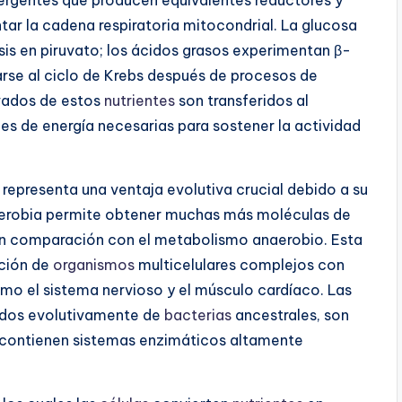
rgentes que producen equivalentes reductores y
r la cadena respiratoria mitocondrial. La glucosa
sis en piruvato; los ácidos grasos experimentan β-
rse al ciclo de Krebs después de procesos de
ivados de estos
nutrientes
son transferidos al
es de energía necesarias para sostener la actividad
 representa una ventaja evolutiva crucial debido a su
 aerobia permite obtener muchas más moléculas de
en comparación con el metabolismo anaerobio. Esta
ución de
organismos
multicelulares complejos con
mo el sistema nervioso y el músculo cardíaco. Las
vados evolutivamente de
bacterias
ancestrales, son
 contienen sistemas enzimáticos altamente