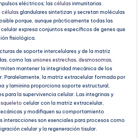
pulsos eléctricos; las
células
inmunitarias
s
células
glandulares sintetizan y secretan moléculas
posible porque, aunque prácticamente todas las
celular expresa conjuntos específicos de genes que
ón fisiológica.
turas de soporte intercelulares y de la matriz
das, como las
uniones estrechas
,
desmosomas
,
ermiten mantener la integridad mecánica de los
ar. Paralelamente, la matriz extracelular formada por
na y laminina proporciona soporte estructural,
s para la supervivencia celular. Las integrinas y
esqueleto
celular con la matriz extracelular,
mecánicas y modifiquen su comportamiento
stas interacciones son esenciales para procesos como
igración celular y la regeneración tisular.