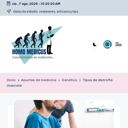
vie., 7 ago. 2026
-
10:20:21 AM
Saltar
Guías de estudio, resúmenes, artículos y tips
al
contenido
H
Guías
de
o
Inicio
Apuntes de medicina
Genética
Tipos de distrofia
estudio,
muscular
m
resúmenes,
artículos
o
y
m
tips
e
d