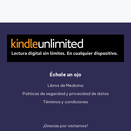
Échale un ojo
Libros de Medicina
Politicas de seguridad y privacidad de datos
Términos y condiciones
¡
G
r
a
c
i
a
s
p
o
r
v
i
s
i
t
a
r
n
o
s
!