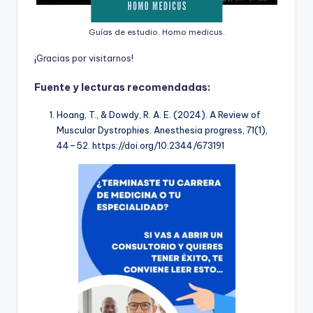
Guías de estudio. Homo medicus.
¡
G
r
a
c
i
a
s
p
o
r
v
i
s
i
t
a
r
n
o
s
!
Fuente y lecturas recomendadas:
Hoang, T., & Dowdy, R. A. E. (2024). A Review of
Muscular Dystrophies.
Anesthesia progress
,
71
(1),
44–52. https://doi.org/10.2344/673191