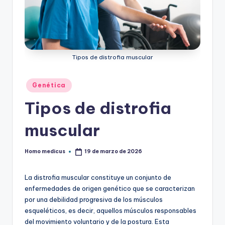
ic
u
s
Tipos de distrofia muscular
Publicado
Genética
en
Tipos de distrofia
muscular
Homo medicus
19 de marzo de 2026
Publicado
por
La distrofia muscular constituye un conjunto de
enfermedades de origen genético que se caracterizan
por una debilidad progresiva de los músculos
esqueléticos, es decir, aquellos músculos responsables
del movimiento voluntario y de la postura. Esta