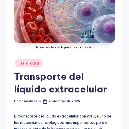
Transporte del líquido extracelular
Publicado
Fisiología
en
Transporte del
líquido extracelular
Homo medicus
23 de mayo de 2026
Publicado
por
El transporte del líquido extracelular constituye uno de
los mecanismos fisiológicos más importantes para el
mantenimiento de la
homeostasis
celular y tisular.