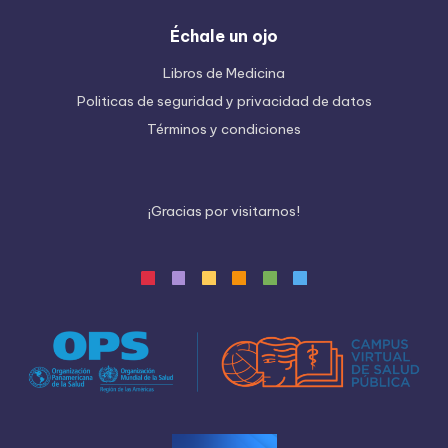
Échale un ojo
Libros de Medicina
Politicas de seguridad y privacidad de datos
Términos y condiciones
¡
G
r
a
c
i
a
s
p
o
r
v
i
s
i
t
a
r
n
o
s
!