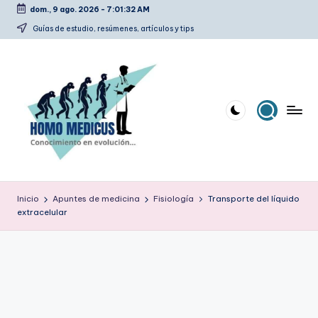
dom., 9 ago. 2026
-
7:01:33 AM
Saltar
Guías de estudio, resúmenes, artículos y tips
al
contenido
H
Guías
de
o
Inicio
Apuntes de medicina
Fisiología
Transporte del líquido
estudio,
extracelular
m
resúmenes,
artículos
o
y
m
tips
e
d