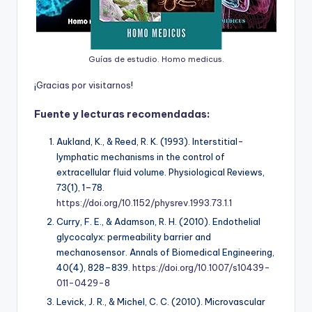
Guías de estudio. Homo medicus.
¡
G
r
a
c
i
a
s
p
o
r
v
i
s
i
t
a
r
n
o
s
!
Fuente y lecturas recomendadas:
Aukland, K., & Reed, R. K. (1993). Interstitial-
lymphatic mechanisms in the control of
extracellular fluid volume.
Physiological Reviews,
73
(1), 1–78.
https://doi.org/10.1152/physrev.1993.73.1.1
Curry, F. E., & Adamson, R. H. (2010). Endothelial
glycocalyx: permeability barrier and
mechanosensor.
Annals of Biomedical Engineering,
40
(4), 828–839.
https://doi.org/10.1007/s10439-
011-0429-8
Levick, J. R., & Michel, C. C. (2010). Microvascular