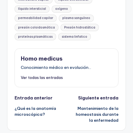
líquido intersticial
oxígeno
permeabilidad capilar
plasma sanguíneo
presión coloidosmótica
Presión hidrostática
proteínas plasmáticas
sistema linfatico
Homo medicus
Conocimiento médico en evolución...
Ver todas las entradas
Navegación
Entrada anterior
Siguiente entrada
¿Qué es la anatomía
Mantenimiento de la
de
microscópica?
homeostasis durante
la enfermedad
entradas