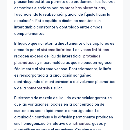
presión hidrostática permite que predominen las fuerzas
osmóticas ejercidas por las
proteínas plasmáticas
,
favoreciendo la reabsorción parcial de líquido hacia la
circulación. Este equilibrio dinámico mantiene un
intercambio constante y controlado entre ambos
compartimentos.
El líquido que no retorna directamente a los capilares es
drenado por el
sistema linfático
. Los
vasos linfáticos
recogen exceso de líquido intersticial,
proteínas
plasmáticas
y macromoléculas que no pueden regresar
fácilmente al sistema venoso. Posteriormente, la linfa
es reincorporada a la circulación sanguínea,
contribuyendo al mantenimiento del volumen plasmático
y de la
homeostasis
tisular.
El sistema de mezcla del líquido extracelular garantiza
que las variaciones locales en la concentración de
sustancias sean rápidamente amortiguadas. La
circulación continua y la difusión permanente producen
una homogenización relativa de
nutrientes
, gases y
electrólitos en todo el organismo. Gracias a este