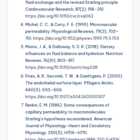
fluid exchange and the revised Starling principle.
Cardiovascular Research, 87
(2), 198–210.
https://doi.org/10.1093/cvr/cvq062
Michel, C. C., & Curry, F. E. (1999). Microvascular
permeability.
Physiological Reviews, 79
(3), 703–
761.
https://doi.org/10.1152/physrev.1999.79.3.703
Monro, J. A., & Galloway, S. D. R. (2018). Dietary
influences on fluid balance and hydration.
Nutrition
Reviews, 76
(10), 803–817.
https://doi.org/10.1093/nutrit/nuy028
Pries, A. R., Secomb, T. W., & Gaehtgens, P. (2000).
The endothelial surface layer.
Pflügers Archiv,
440
(5), 653–666.
https://doi.org/10.1007/s004240000307
Renkin, E. M. (1986). Some consequences of
capillary permeability to macromolecules:
Starling’s hypothesis reconsidered.
American
Journal of Physiology-Heart and Circulatory
Physiology, 250
(5), H706–H710.
https://doi.org/10.1152/ajpheart.1986.250.5.H706