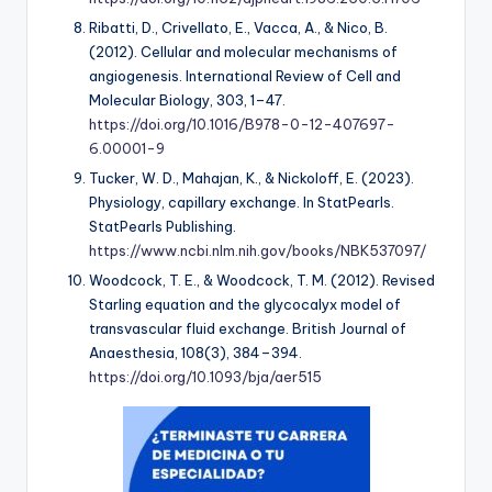
Ribatti, D., Crivellato, E., Vacca, A., & Nico, B.
(2012). Cellular and molecular mechanisms of
angiogenesis.
International Review of Cell and
Molecular Biology, 303
, 1–47.
https://doi.org/10.1016/B978-0-12-407697-
6.00001-9
Tucker, W. D., Mahajan, K., & Nickoloff, E. (2023).
Physiology, capillary exchange. In
StatPearls
.
StatPearls Publishing.
https://www.ncbi.nlm.nih.gov/books/NBK537097/
Woodcock, T. E., & Woodcock, T. M. (2012). Revised
Starling equation and the glycocalyx model of
transvascular fluid exchange.
British Journal of
Anaesthesia, 108
(3), 384–394.
https://doi.org/10.1093/bja/aer515