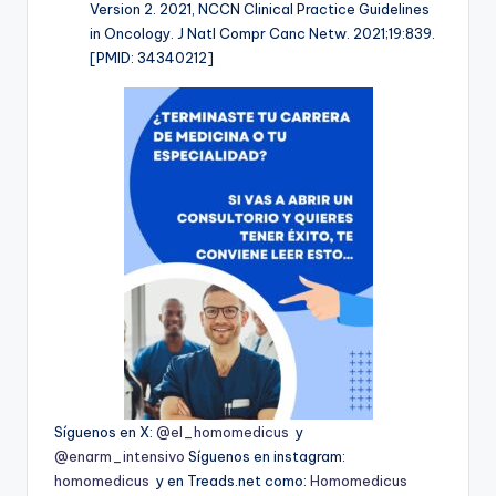
Version 2. 2021, NCCN Clinical Practice Guidelines
in Oncology. J Natl Compr Canc Netw. 2021;19:839.
[PMID: 34340212]
Síguenos en X:
@el_homomedicus
y
@enarm_intensivo
Síguenos en instagram:
homomedicus
y en Treads.net como:
Homomedicus