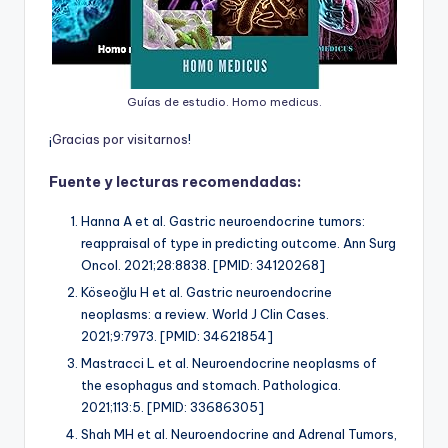
Guías de estudio. Homo medicus.
¡
G
r
a
c
i
a
s
p
o
r
v
i
s
i
t
a
r
n
o
s
!
Fuente y lecturas recomendadas:
Hanna A et al. Gastric neuroendocrine tumors:
reappraisal of type in predicting outcome. Ann Surg
Oncol. 2021;28:8838. [PMID: 34120268]
Köseoğlu H et al. Gastric neuroendocrine
neoplasms: a review. World J Clin Cases.
2021;9:7973. [PMID: 34621854]
Mastracci L et al. Neuroendocrine neoplasms of
the esophagus and stomach. Pathologica.
2021;113:5. [PMID: 33686305]
Shah MH et al. Neuroendocrine and Adrenal Tumors,