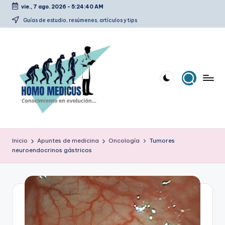
vie., 7 ago. 2026
-
5:24:42 AM
Saltar
Guías de estudio, resúmenes, artículos y tips
al
contenido
H
Guías
de
o
Inicio
Apuntes de medicina
Oncología
Tumores
estudio,
neuroendocrinos gástricos
m
resúmenes,
artículos
o
y
m
tips
e
d