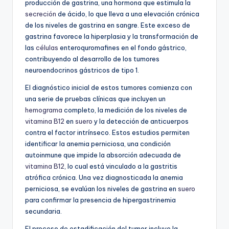
producción de gastrina, una hormona que estimula la
secreción
de ácido, lo que lleva a una elevación crónica
de los niveles de gastrina en sangre. Este exceso de
gastrina favorece la hiperplasia y la transformación de
las
células
enteroquromafines en el fondo gástrico,
contribuyendo al desarrollo de los tumores
neuroendocrinos gástricos de tipo 1.
El diagnóstico inicial de estos tumores comienza con
una serie de pruebas clínicas que incluyen un
hemograma
completo, la medición de los niveles de
vitamina B12
en
suero
y la detección de anticuerpos
contra el factor intrínseco. Estos estudios permiten
identificar la anemia perniciosa, una condición
autoinmune que impide la absorción adecuada de
vitamina B12
, lo cual está vinculado a la gastritis
atrófica crónica. Una vez diagnosticada la anemia
perniciosa, se evalúan los niveles de gastrina en
suero
para confirmar la presencia de hipergastrinemia
secundaria.
El proceso de estadificación del tumor incluye la