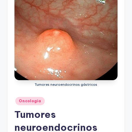
ic
u
s
Tumores neuroendocrinos gástricos
Publicado
Oncología
en
Tumores
neuroendocrinos