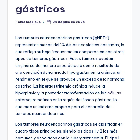
gástricos
Homo medicus
29 de julio de 2026
Publicado
por
Los tumores neuroendocrinos gástricos (gNETs)
representan menos del 1% de las neoplasias gástricas, lo
que refleja su baja frecuencia en comparación con otros
tipos de tumores gástricos. Estos tumores pueden
originarse de manera esporádica o como resultado de
una condición denominada hipergastrinemia crónica, un
fenómeno en el que se produce un exceso de la hormona
gastrina. La hipergastrinemia crónica induce la
hiperplasia y la posterior transformación de las
células
enteroquromafines en la región del fondo gástrico, lo
que crea un entorno propicio para el desarrollo de
tumores neuroendocrinos.
Los tumores neuroendocrinos gástricos se clasifican en
cuatro tipos principales, siendo los tipos 1 y 2 los más
comunes y asociados con la hipergastrinemia. El tipo 1