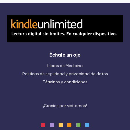
Échale un ojo
Libros de Medicina
Politicas de seguridad y privacidad de datos
Términos y condiciones
¡
G
r
a
c
i
a
s
p
o
r
v
i
s
i
t
a
r
n
o
s
!