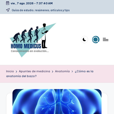
vie., 7 ago. 2026
-
7:37:40 AM
Saltar
Guías de estudio, resúmenes, artículos y tips
al
contenido
H
Guías
de
o
Inicio
Apuntes de medicina
Anatomía
¿Cómo es la
estudio,
anatomía del bazo?
m
resúmenes,
artículos
o
y
m
tips
e
d