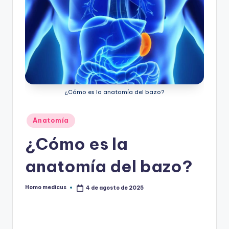
ic
u
s
¿Cómo es la anatomía del bazo?
Publicado
Anatomía
en
¿Cómo es la
anatomía del bazo?
Homo medicus
4 de agosto de 2025
Publicado
por