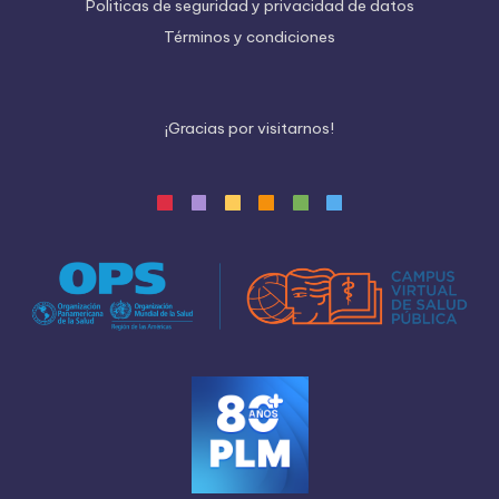
Politicas de seguridad y privacidad de datos
Términos y condiciones
¡
G
r
a
c
i
a
s
p
o
r
v
i
s
i
t
a
r
n
o
s
!