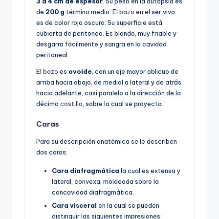
3 a 4 cm de espesor
. Su peso en la autopsia es
de
200 g
término medio. El
bazo
en el ser vivo
es de color rojo oscuro. Su superficie está
cubierta de peritoneo. Es blando, muy friable y
desgarra fácilmente y sangra en la cavidad
peritoneal.
El
bazo
es
ovoide
, con un eje mayor oblicuo de
arriba hacia abajo, de medial a lateral y de atrás
hacia adelante, casi paralelo a la dirección de la
décima
costilla
, sobre la cual se proyecta.
Caras
Para su descripción anatómica se le describen
dos caras:
Cara diafragmática
la cual es extensa y
lateral, convexa, moldeada sobre la
concavidad diafragmática.
Cara visceral
en la cual se pueden
distinguir las siguientes impresiones: