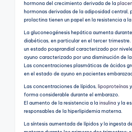
hormona del crecimiento derivada de la
place
hormonas derivadas de la adiposidad central, 
prolactina tienen un papel en la resistencia a l
La gluconeogénesis hepática aumenta durante
diabéticas, en particular en el tercer trimest
un estado posprandial caracterizado por nivel
ayuno caracterizado por una disminución de l
Las concentraciones plasmáticas de ácidos gras
en el estado de ayuno en pacientes embaraza
Las concentraciones de lípidos,
lipoproteínas
y
forma considerable durante el embarazo.
El aumento de la resistencia a la
insulina
y la e
responsables de la hiperlipidemia materna.
La síntesis aumentada de lípidos y la ingesta 
materna durante los primeros dos trimestres; e