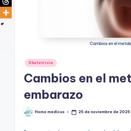
d
i
c
u
Cambios en el metab
s
Publicado
Obstetricia
en
Cambios en el met
embarazo
25 de noviembre de 2025
Homo medicus
Publicado
por