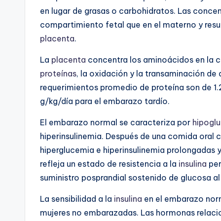
en lugar de grasas o carbohidratos. Las conce
compartimiento fetal que en el materno y result
placenta
.
La
placenta
concentra los aminoácidos en la cir
proteínas
, la oxidación y la transaminación d
requerimientos promedio de proteína son de 1.
g/kg/día para el embarazo tardío.
El embarazo normal se caracteriza por
hipogl
hiperinsulinemia. Después de una comida oral 
hiperglucemia e hiperinsulinemia prolongadas 
refleja un estado de resistencia a la
insulina
per
suministro posprandial sostenido de glucosa a
La sensibilidad a la
insulina
en el embarazo norm
mujeres no embarazadas. Las hormonas relaci