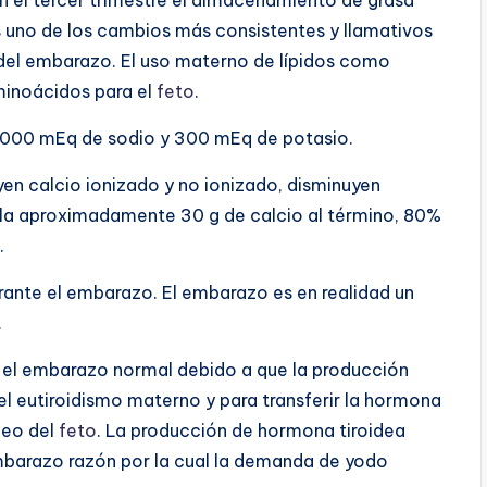
s uno de los cambios más consistentes y llamativos
l del embarazo. El uso materno de lípidos como
minoácidos para el
feto
.
1,000 mEq de sodio y 300 mEq de potasio.
uyen calcio ionizado y no ionizado, disminuyen
ula aproximadamente 30 g de calcio al término, 80%
.
rante el embarazo. El embarazo es en realidad un
.
 el embarazo normal debido a que la producción
el eutiroidismo materno y para transferir la hormona
deo del
feto
.
La producción de hormona tiroidea
mbarazo razón por la cual la demanda de yodo