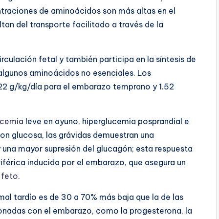
ntraciones de aminoácidos son más altas en el
an del transporte facilitado a través de la
culación fetal y también participa en la síntesis de
e algunos aminoácidos no esenciales. Los
22 g/kg/día para el embarazo temprano y 1.52
ucemia
leve en ayuno, hiperglucemia posprandial e
con glucosa, las grávidas demuestran una
y una mayor supresión del glucagón; esta respuesta
iférica inducida por el embarazo, que asegura un
l
feto
.
al tardío es de 30 a 70% más baja que la de las
onadas con el embarazo, como la progesterona, la