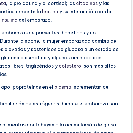
nta
, la prolactina y el cortisol; las
citocinas
y las
particularmente la
leptina
y su interacción con la
a
insulina
del embarazo.
 embarazos de pacientes diabéticas y no
re. Durante la noche, la mujer embarazada cambia de
es elevados y sostenidos de glucosa a un estado de
a glucosa plasmática y algunos aminoácidos.
os libres, triglicéridos y
colesterol
son más altas
das.
 apolipoproteínas en el
plasma
incrementan de
stimulación de estrógenos durante el embarazo son
de alimentos contribuyen a la acumulación de grasa
n el tercer trimestre el almacenamiento de grasa