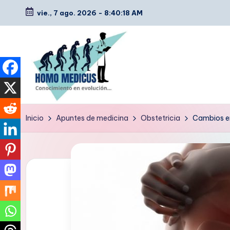
vie., 7 ago. 2026
-
8:40:19 AM
Saltar
al
contenido
H
Guías
Inicio
Apuntes de medicina
Obstetricia
Cambios en
de
o
estudio,
m
resúmenes,
artículos
o
y
m
tips
e