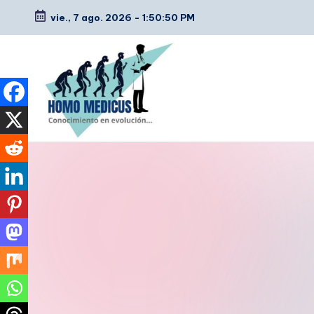
vie., 7 ago. 2026
-
1:50:52 PM
Saltar
al
contenido
H
Guías
de
o
estudio,
m
resúmenes,
artículos
o
y
m
tips
e