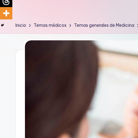
d
i
Inicio
Temas médicos
Temas generales de Medicina
c
u
s