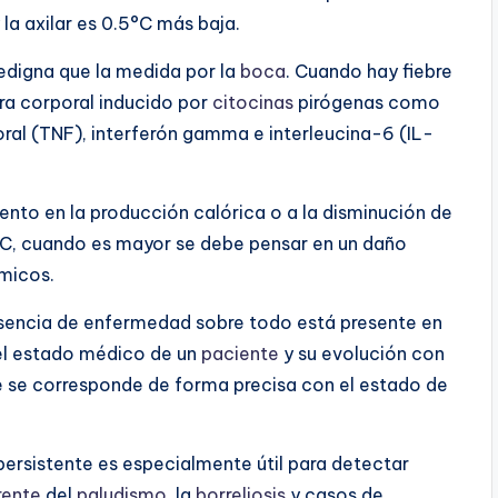
la axilar es 0.5°C más baja.
edigna que la medida por la
boca
. Cuando hay fiebre
ra corporal inducido por
citocinas
pirógenas como
moral (TNF), interferón gamma e interleucina-6 (IL-
ento en la producción calórica o a la disminución de
.1°C, cuando es mayor se debe pensar en un daño
ámicos.
esencia de enfermedad sobre todo está presente en
 el estado médico de un
paciente
y su evolución con
e se corresponde de forma precisa con el estado de
ersistente es especialmente útil para detectar
rente
del
paludismo
, la
borreliosis
y casos de