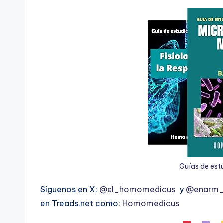
Guías de est
Síguenos en X:
@el_homomedicus
y
@enarm_i
en Treads.net como:
Homomedicus