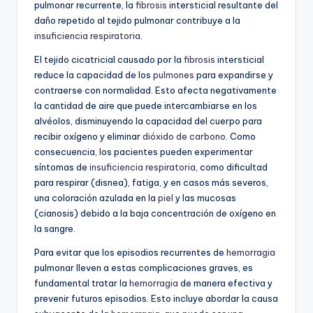
pulmonar recurrente, la
fibrosis
intersticial resultante del
daño repetido al tejido pulmonar contribuye a la
insuficiencia respiratoria
.
El tejido cicatricial causado por la
fibrosis
intersticial
reduce la capacidad de los
pulmones
para expandirse y
contraerse con normalidad. Esto afecta negativamente
la cantidad de aire que puede intercambiarse en los
alvéolos, disminuyendo la capacidad del cuerpo para
recibir oxígeno y eliminar
dióxido de carbono
. Como
consecuencia, los pacientes pueden experimentar
síntomas de
insuficiencia respiratoria
, como dificultad
para respirar (disnea), fatiga, y en casos más severos,
una coloración azulada en la
piel
y las mucosas
(cianosis) debido a la baja concentración de oxígeno en
la sangre.
Para evitar que los episodios recurrentes de
hemorragia
pulmonar lleven a estas complicaciones graves, es
fundamental tratar la
hemorragia
de manera efectiva y
prevenir futuros episodios. Esto incluye abordar la causa