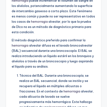
hemorragia
puede incrementar el volumen de sangre en
los alvéolos, potencialmente aumentando la superficie
de intercambio gaseoso a corto plazo. Este fenómeno
es menos común y puede no ser representativo en todos
los casos de
hemorragia
alveolar, por lo que la prueba
de Dlco no es un método de diagnóstico primario para
esta condición.
El método diagnóstico preferido para confirmar la
hemorragia
alveolar difusa es el lavado broncoalveolar
(BAL) secuencial durante una broncoscopía. El BAL se
realiza introduciendo un líquido estéril en los bronquios y
alvéolos a través de un broncoscopio y luego aspirando
el líquido para su análisis.
Técnica del BAL:
Durante una broncoscopía, se
realiza un BAL secuencial, donde se instila y se
recupera el líquido en múltiples alícuotas o
fracciones. En el contexto de
hemorragia
alveolar,
cada alícuota de lavado se vuelve
progresivamente más hemorrágica. Este hallazgo
es indicativo de una
hemorragia
difusa, ya que