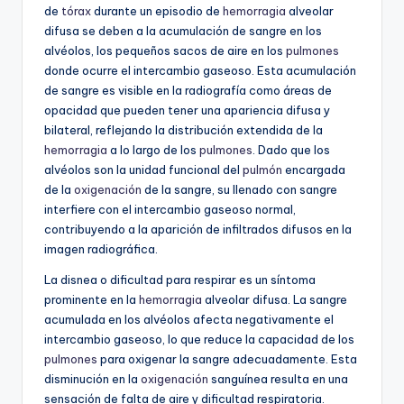
de
tórax
durante un episodio de
hemorragia
alveolar
difusa se deben a la acumulación de sangre en los
alvéolos, los pequeños sacos de aire en los
pulmones
donde ocurre el intercambio gaseoso. Esta acumulación
de sangre es visible en la radiografía como áreas de
opacidad que pueden tener una apariencia difusa y
bilateral, reflejando la distribución extendida de la
hemorragia
a lo largo de los
pulmones
. Dado que los
alvéolos son la unidad funcional del
pulmón
encargada
de la
oxigenación
de la sangre, su llenado con sangre
interfiere con el intercambio gaseoso normal,
contribuyendo a la aparición de infiltrados difusos en la
imagen radiográfica.
La disnea o dificultad para respirar es un síntoma
prominente en la
hemorragia
alveolar difusa. La sangre
acumulada en los alvéolos afecta negativamente el
intercambio gaseoso, lo que reduce la capacidad de los
pulmones
para oxigenar la sangre adecuadamente. Esta
disminución en la
oxigenación
sanguínea resulta en una
sensación de falta de aire y dificultad respiratoria.