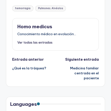
Etiquetas:
hemorragia
Pulmones. Alvéolos
Homo medicus
Conocimiento médico en evolución...
Ver todas las entradas
Navegación
Entrada anterior
Siguiente entrada
¿Qué es la tráquea?
Medicina familiar
de
centrada en el
paciente
entradas
Languages