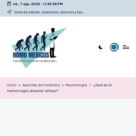
vie., 7 ago. 2026
-
11:36:39 PM
Saltar
Guías de estudio, resúmenes, artículos y tips
al
contenido
H
Guías
de
o
Inicio
Apuntes de medicina
Neumología
¿Qué es la
estudio,
hemorragia alveolar difusa?
m
resúmenes,
artículos
o
y
m
tips
e
d