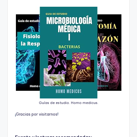
Guías de estudio. Homo medicus.
¡
G
r
a
c
i
a
s
p
o
r
v
i
s
i
t
a
r
n
o
s
!