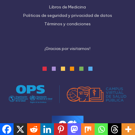
Libros de Medicina
Politicas de seguridad y privacidad de datos
Términos y condiciones
¡
G
r
a
c
i
a
s
p
o
r
v
i
s
i
t
a
r
n
o
s
!