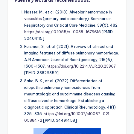
Fuente y lecturas recomendadas:
Nasser, M., et al. (2018). Alveolar hemorrhage in
vasculitis
(primary and secondary). Seminars in
Respiratory and Critical Care Medicine, 39(5), 482.
https://doi.org/10.1055/s-0038-1676615
[PMID:
30404115]
Reisman, S., et al. (2021). A review of clinical and
imaging features of diffuse pulmonary hemorrhage.
AJR American Journal of Roentgenology, 216(6),
1500-1507.
https://doi.org/10.2214/AJR.20.23967
[PMID: 33826359]
Saha, B. K., et al. (2022). Differentiation of
idiopathic pulmonary hemosiderosis from
rheumatologic and autoimmune diseases causing
diffuse alveolar hemorrhage: Establishing a
diagnostic approach. Clinical Rheumatology, 41(1),
325-335.
https://doi.org/10.1007/s10067-021-
05884-2
[PMID: 34491458]