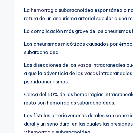
La
hemorragia
subaracnoidea espontánea o no t
rotura de un aneurisma arterial sacular o una 
La complicación más grave de los aneurismas i
Los aneurismas micóticos causados por émbol
subaracnoidea.
Las disecciones de los
vasos
intracraneales p
a que la adventicia de los
vasos
intracraneales 
pseudoaneurismas.
Cerca del 50% de las hemorragias intracranea
resto son hemorragias subaracnoideas.
Las fístulas arteriovenosas durales son conexi
dural y un seno dural en las cuales las presio
y
hemorragia
subaracnoidea.