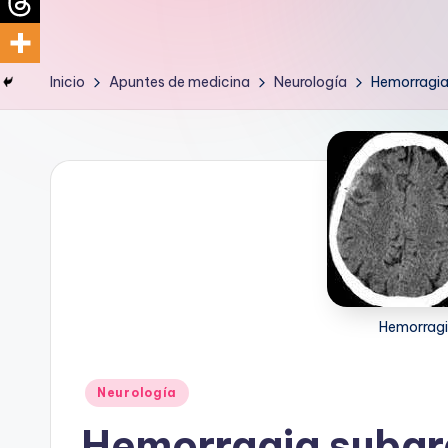
d
i
Inicio
Apuntes de medicina
Neurología
Hemorragia
c
u
s
Hemorragi
Publicado
Neurología
en
Hemorragia suba