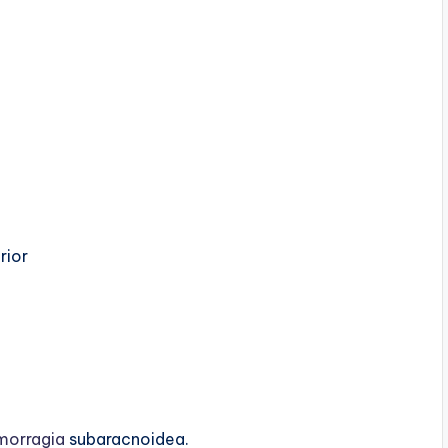
rior
morragia
subaracnoidea.