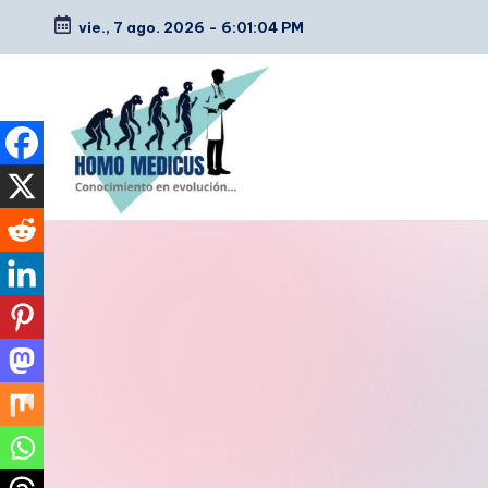
vie., 7 ago. 2026
-
6:01:05 PM
Saltar
al
contenido
H
Guías
de
o
estudio,
m
resúmenes,
artículos
o
y
m
tips
e