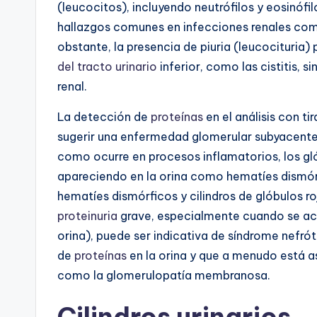
(leucocitos), incluyendo neutrófilos y eosinófil
hallazgos comunes en infecciones renales como 
obstante, la presencia de piuria (leucocituria
del tracto urinario
inferior, como las cistitis,
renal.
La detección de
proteínas
en el análisis con ti
sugerir una enfermedad glomerular subyacente
como ocurre en procesos inflamatorios, los glób
apareciendo en la orina como hematíes dismór
hematíes dismórficos y cilindros de glóbulos r
proteinuria
grave, especialmente cuando se acom
orina), puede ser indicativa de síndrome nefró
de
proteínas
en la orina y que a menudo está 
como la glomerulopatía membranosa.