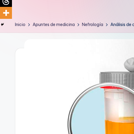
d
i
Inicio
Apuntes de medicina
Nefrología
Análisis de 
c
u
s