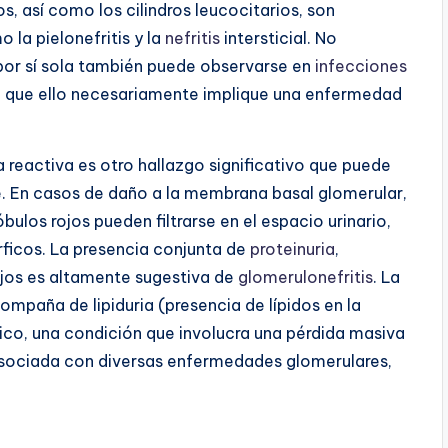
os, así como los cilindros leucocitarios, son
la pielonefritis y la
nefritis
intersticial. No
) por sí sola también puede observarse en
infecciones
 sin que ello necesariamente implique una enfermedad
ra reactiva es otro hallazgo significativo que puede
. En casos de daño a la membrana basal glomerular,
ulos rojos pueden filtrarse en el espacio urinario,
ficos. La presencia conjunta de
proteinuria
,
ojos es altamente sugestiva de
glomerulonefritis
. La
paña de lipiduria (presencia de lípidos en la
tico, una condición que involucra una pérdida masiva
asociada con diversas enfermedades glomerulares,