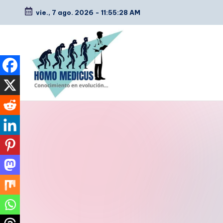
vie., 7 ago. 2026
-
11:55:29 AM
Saltar
al
contenido
H
Guías
de
o
estudio,
m
resúmenes,
artículos
o
y
m
tips
e