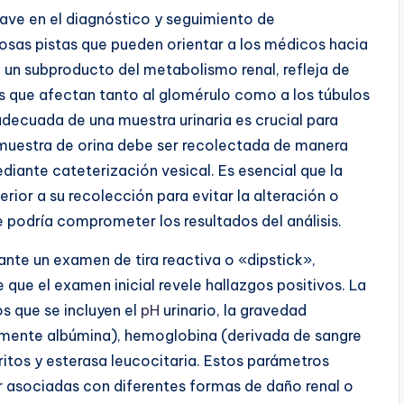
lave en el diagnóstico y seguimiento de
osas pistas que pueden orientar a los médicos hacia
do un subproducto del metabolismo renal, refleja de
s que afectan tanto al glomérulo como a los túbulos
 adecuada de una muestra urinaria es crucial para
a muestra de orina debe ser recolectada de manera
iante cateterización vesical. Es esencial que la
rior a su recolección para evitar la alteración o
 podría comprometer los resultados del análisis.
iante un examen de tira reactiva o «dipstick»,
que el examen inicial revele hallazgos positivos. La
os que se incluyen el
pH
urinario, la gravedad
lmente albúmina), hemoglobina (derivada de sangre
itritos y esterasa leucocitaria. Estos parámetros
ar asociadas con diferentes formas de daño renal o