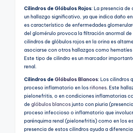
Cilindros de Glóbulos Rojos
: La presencia de 
un hallazgo significativo, ya que indica daño e
es característico de enfermedades glomerula
del glomérulo provoca la filtración anormal de 
cilindros de glóbulos rojos en la orina es alta
asociarse con otros hallazgos como hematíes d
Este tipo de cilindro es un marcador important
renal.
Cilindros de
Glóbulos Blancos
: Los cilindros
proceso inflamatorio en los
riñones
. Este hall
pielonefritis, o en condiciones inflamatorias 
de
glóbulos blancos
junto con piuria (presenci
proceso infeccioso o inflamatorio que involuc
parénquima renal (pielonefritis) como en los es
presencia de estos cilindros ayuda a diferenci