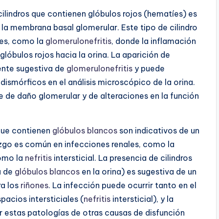
cilindros que contienen glóbulos rojos (hematíes) es
n la membrana basal glomerular. Este tipo de cilindro
res, como la
glomerulonefritis
, donde la inflamación
glóbulos rojos hacia la orina. La aparición de
mente sugestiva de
glomerulonefritis
y puede
ismórficos en el análisis microscópico de la orina.
e de daño glomerular y de alteraciones en la función
 que contienen
glóbulos blancos
son indicativos de un
azgo es común en infecciones renales, como la
como la
nefritis
intersticial. La presencia de cilindros
a de
glóbulos blancos
en la orina) es sugestiva de un
ra los
riñones
. La infección puede ocurrir tanto en el
pacios intersticiales (
nefritis
intersticial), y la
ar estas patologías de otras causas de disfunción