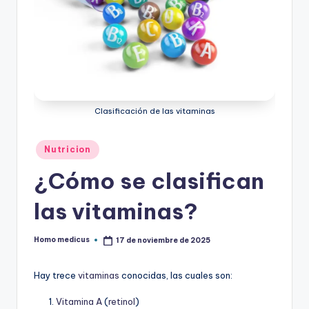
ic
u
s
Clasificación de las vitaminas
Publicado
Nutricion
en
¿Cómo se clasifican
las vitaminas?
Homo medicus
17 de noviembre de 2025
Publicado
por
Hay trece
vitaminas
conocidas, las cuales son:
Vitamina A
(
retinol
)