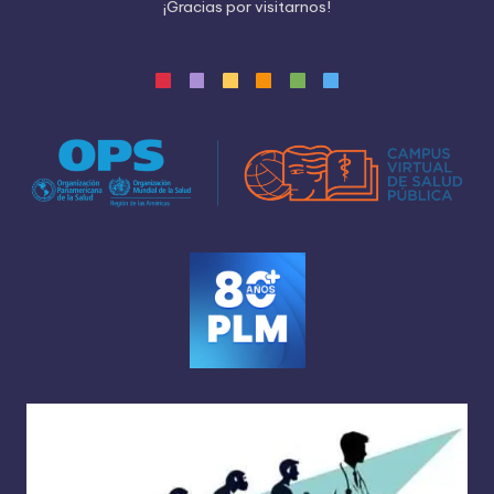
¡
G
r
a
c
i
a
s
p
o
r
v
i
s
i
t
a
r
n
o
s
!