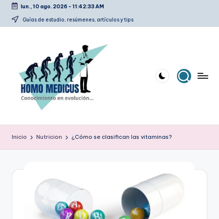
lun., 10 ago. 2026
-
11:42:33 AM
Saltar
Guías de estudio, resúmenes, artículos y tips
al
contenido
H
Guías
de
o
Inicio
Nutricion
¿Cómo se clasifican las vitaminas?
estudio,
m
resúmenes,
artículos
o
y
m
tips
e
d