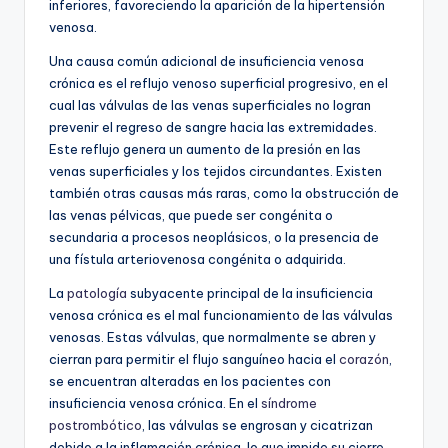
inferiores, favoreciendo la aparición de la hipertensión
venosa.
Una causa común adicional de insuficiencia venosa
crónica es el reflujo venoso superficial progresivo, en el
cual las válvulas de las venas superficiales no logran
prevenir el regreso de sangre hacia las extremidades.
Este reflujo genera un aumento de la presión en las
venas superficiales y los tejidos circundantes. Existen
también otras causas más raras, como la obstrucción de
las venas pélvicas, que puede ser congénita o
secundaria a procesos neoplásicos, o la presencia de
una fístula arteriovenosa congénita o adquirida.
La
patología
subyacente principal de la insuficiencia
venosa crónica es el mal funcionamiento de las válvulas
venosas. Estas válvulas, que normalmente se abren y
cierran para permitir el flujo sanguíneo hacia el
corazón
,
se encuentran alteradas en los pacientes con
insuficiencia venosa crónica. En el
síndrome
postrombótico
, las válvulas se engrosan y cicatrizan
debido a la inflamación crónica, lo que impide su cierre