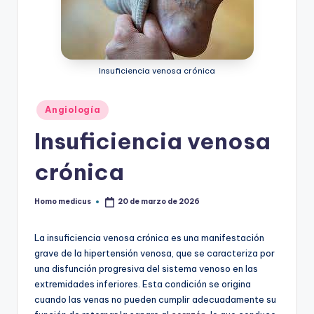
ic
u
s
Insuficiencia venosa crónica
Publicado
Angiología
en
Insuficiencia venosa
crónica
Homo medicus
20 de marzo de 2026
Publicado
por
La insuficiencia venosa crónica es una manifestación
grave de la hipertensión venosa, que se caracteriza por
una disfunción progresiva del sistema venoso en las
extremidades inferiores. Esta condición se origina
cuando las venas no pueden cumplir adecuadamente su