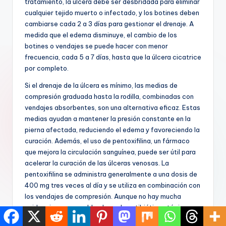
tratamiento, la úlcera debe ser desbridada para eliminar
cualquier tejido muerto o infectado, y los botines deben
cambiarse cada 2 a 3 días para gestionar el drenaje. A
medida que el edema disminuye, el cambio de los
botines o vendajes se puede hacer con menor
frecuencia, cada 5 a 7 días, hasta que la úlcera cicatrice
por completo.
Si el drenaje de la úlcera es mínimo, las medias de
compresión graduada hasta la rodilla, combinadas con
vendajes absorbentes, son una alternativa eficaz. Estas
medias ayudan a mantener la presión constante en la
pierna afectada, reduciendo el edema y favoreciendo la
curación. Además, el uso de pentoxifilina, un fármaco
que mejora la circulación sanguínea, puede ser útil para
acelerar la curación de las úlceras venosas. La
pentoxifilina se administra generalmente a una dosis de
400 mg tres veces al día y se utiliza en combinación con
los vendajes de compresión. Aunque no hay mucha
evidencia que respalde el uso de antibióticos tópicos en
ausencia de infección, si hay presencia de
celulitis
junto