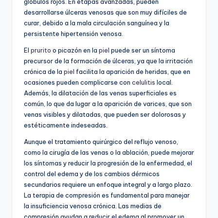
glóbulos rojos. En etapas avanzadas, pueden
desarrollarse úlceras venosas que son muy difíciles de
curar, debido a la mala circulación sanguínea y la
persistente hipertensión venosa.
El
prurito
o picazón en la
piel
puede ser un síntoma
precursor de la formación de úlceras, ya que la irritación
crónica de la
piel
facilita la aparición de heridas, que en
ocasiones pueden complicarse con
celulitis
local.
Además, la dilatación de las venas superficiales es
común, lo que da lugar a la aparición de varices, que son
venas visibles y dilatadas, que pueden ser dolorosas y
estéticamente indeseadas.
Aunque el tratamiento quirúrgico del reflujo venoso,
como la cirugía de las venas o la ablación, puede mejorar
los síntomas y reducir la progresión de la enfermedad, el
control del edema y de los cambios dérmicos
secundarios requiere un enfoque integral y a largo plazo.
La terapia de compresión es fundamental para manejar
la insuficiencia venosa crónica. Las medias de
compresión ayudan a reducir el edema al promover un