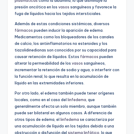
plasmáticas
como la albúmina, lo que disminuye la
presión oncótica en los
vasos
sanguíneos y favorece la
fuga de líquidos hacia los tejidos intersticiales.
Además de estas condiciones sistémicas, diversos
fármacos
pueden inducir la aparición de edema.
Medicamentos como los bloqueadores de los canales
de calcio, los antiinflamatorios no esteroides y los
tiazolidinedionas son conocidos por su capacidad para
causar retención de líquidos. Estos
fármacos
pueden
alterar la permeabilidad de los
vasos
sanguíneos,
incrementar la retención de sodio y agua, o interferir con
la función renal, lo que resulta en la acumulación de
líquido en las extremidades inferiores.
Por otro lado, el edema también puede tener orígenes
locales, como en el caso del
linfedema
, que
generalmente afecta un solo miembro, aunque también
puede ser bilateral en algunos casos. A diferencia de
otros tipos de edema, el
linfedema
se caracteriza por
una acumulación de líquido en los tejidos debido a una
obstrucción o disfunción del
sistema linfático
, lo que