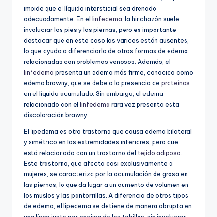
impide que el líquido intersticial sea drenado
adecuadamente. En el
linfedema
, la hinchazón suele
involucrar los pies y las piernas, pero es importante
destacar que en este caso las varices están ausentes,
lo que ayuda a diferenciarlo de otras formas de edema
relacionadas con problemas venosos. Además, el
linfedema
presenta un edema más firme, conocido como
edema brawny, que se debe a la presencia de
proteínas
en el líquido acumulado. Sin embargo, el edema
relacionado con el
linfedema
rara vez presenta esta
discoloración brawny.
El lipedema es otro trastorno que causa edema bilateral
y simétrico en las extremidades inferiores, pero que
está relacionado con un trastorno del
tejido adiposo
.
Este trastorno, que afecta casi exclusivamente a
mujeres, se caracteriza por la acumulación de grasa en
las piernas, lo que da lugar a un aumento de volumen en
los muslos y las pantorrillas. A diferencia de otros tipos
de edema, el lipedema se detiene de manera abrupta en
una línea justo por encima de los tobillos, sin involucrar