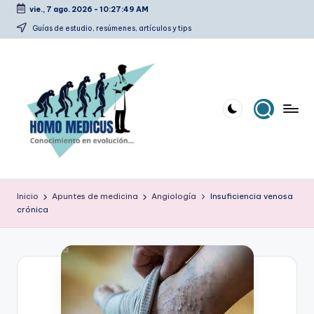
vie., 7 ago. 2026
-
10:27:50 AM
Saltar
Guías de estudio, resúmenes, artículos y tips
al
contenido
H
Guías
de
o
Inicio
Apuntes de medicina
Angiología
Insuficiencia venosa
estudio,
crónica
m
resúmenes,
artículos
o
y
m
tips
e
d