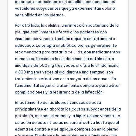
dolorosa, especialmente en aquellos con condiciones
vasculares subyacentes que ya experimentan
dolor
o
sensibilidad en las piernas.
Por otro lado, la
celulitis
, una infección bacteriana de la
piel
que comúnmente afecta a los pacientes con
insuficiencia venosa, también requiere un tratamiento
adecuado. La terapia antibiótica oral es generalmente
recomendada para tratar la
celulitis
, con medicamentos
como la cefalexina o la clindamicina. La cefalexina, a
una dosis de 500 mg tres veces al día, o la clindamicina,
a 300 mg tres veces al día, durante una semana, son
tratamientos efectivos en la mayoría de los casos. Es
fundamental seguir el tratamiento completo para evitar
complicaciones y la recurrencia de la infección.
El tratamiento de las úlceras venosas se basa
principalmente en abordar las causas subyacentes de la
patología
, que son el edema y la hipertensión venosa. La
curación de estas úlceras no será efectiva hasta que el
edema se controle y se aplique compresión en la pierna
afectada. El edema y la acumulación de líquidos en los