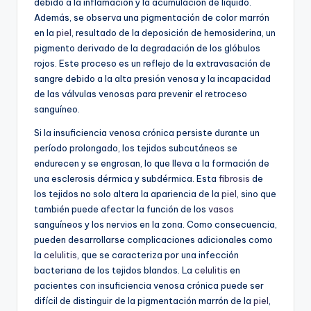
debido a la inflamación y la acumulación de líquido.
Además, se observa una pigmentación de color marrón
en la
piel
, resultado de la deposición de hemosiderina, un
pigmento derivado de la degradación de los glóbulos
rojos. Este proceso es un reflejo de la extravasación de
sangre debido a la alta presión venosa y la incapacidad
de las válvulas venosas para prevenir el retroceso
sanguíneo.
Si la insuficiencia venosa crónica persiste durante un
período prolongado, los tejidos subcutáneos se
endurecen y se engrosan, lo que lleva a la formación de
una esclerosis dérmica y subdérmica. Esta
fibrosis
de
los tejidos no solo altera la apariencia de la
piel
, sino que
también puede afectar la función de los
vasos
sanguíneos y los nervios en la zona. Como consecuencia,
pueden desarrollarse complicaciones adicionales como
la
celulitis
, que se caracteriza por una infección
bacteriana de los tejidos blandos. La
celulitis
en
pacientes con insuficiencia venosa crónica puede ser
difícil de distinguir de la pigmentación marrón de la
piel
,