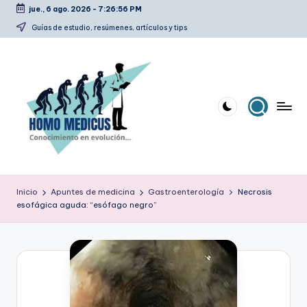
jue., 6 ago. 2026
-
7:26:57 PM
Saltar
Guías de estudio, resúmenes, artículos y tips
al
contenido
H
Guías
de
o
Inicio
Apuntes de medicina
Gastroenterología
Necrosis
estudio,
esofágica aguda: “esófago negro”
m
resúmenes,
artículos
o
y
m
tips
e
d