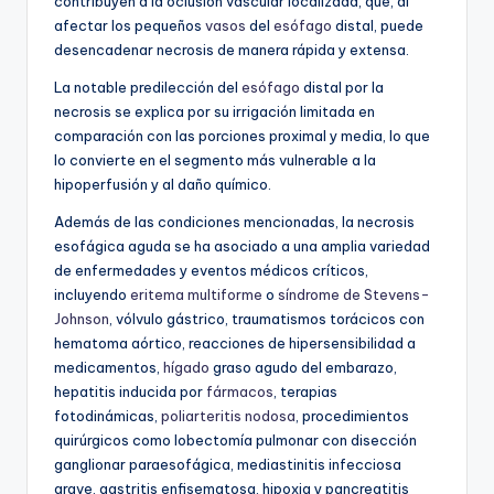
contribuyen a la oclusión vascular localizada, que, al
afectar los pequeños
vasos
del
esófago
distal, puede
desencadenar necrosis de manera rápida y extensa.
La notable predilección del
esófago
distal por la
necrosis se explica por su irrigación limitada en
comparación con las porciones proximal y media, lo que
lo convierte en el segmento más vulnerable a la
hipoperfusión y al daño químico.
Además de las condiciones mencionadas, la necrosis
esofágica aguda se ha asociado a una amplia variedad
de enfermedades y eventos médicos críticos,
incluyendo
eritema multiforme
o
síndrome de Stevens-
Johnson
, vólvulo gástrico, traumatismos torácicos con
hematoma aórtico, reacciones de hipersensibilidad a
medicamentos,
hígado
graso agudo del embarazo,
hepatitis inducida por
fármacos
, terapias
fotodinámicas,
poliarteritis nodosa
, procedimientos
quirúrgicos como lobectomía pulmonar con disección
ganglionar paraesofágica, mediastinitis infecciosa
grave, gastritis enfisematosa, hipoxia y pancreatitis