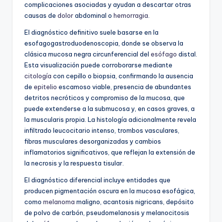
complicaciones asociadas y ayudan a descartar otras
causas de
dolor
abdominal o
hemorragia
.
El diagnóstico definitivo suele basarse en la
esofagogastroduodenoscopia, donde se observa la
clásica mucosa negra circunferencial del
esófago
distal.
Esta visualización puede corroborarse mediante
citología
con cepillo o biopsia, confirmando la ausencia
de
epitelio
escamoso viable, presencia de abundantes
detritos necróticos y compromiso de la mucosa, que
puede extenderse a la submucosa y, en casos graves, a
la muscularis propia. La histología adicionalmente revela
infiltrado leucocitario intenso, trombos vasculares,
fibras musculares desorganizadas y cambios
inflamatorios significativos, que reflejan la extensión de
la necrosis y la respuesta tisular.
El diagnóstico diferencial incluye entidades que
producen pigmentación oscura en la mucosa esofágica,
como
melanoma
maligno, acantosis nigricans, depósito
de polvo de carbón, pseudomelanosis y melanocitosis