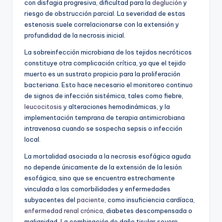
con disfagia progresiva, dificultad para la
deglución
y
riesgo de obstrucción parcial. La severidad de estas
estenosis suele correlacionarse con la extensión y
profundidad de la necrosis inicial.
La sobreinfección microbiana de los tejidos necróticos
constituye otra complicación crítica, ya que el tejido
muerto es un sustrato propicio para la proliferación
bacteriana. Esto hace necesario el monitoreo continuo
de signos de infección sistémica, tales como fiebre,
leucocitosis
y alteraciones hemodinámicas, y la
implementación temprana de terapia antimicrobiana
intravenosa cuando se sospecha sepsis o infección
local.
La mortalidad asociada a la necrosis esofágica aguda
no depende únicamente de la extensión de la lesión
esofágica, sino que se encuentra estrechamente
vinculada a las comorbilidades y enfermedades
subyacentes del
paciente
, como insuficiencia cardíaca,
enfermedad renal crónica
, diabetes descompensada o
malignidad. La combinación de daño tisular severo,