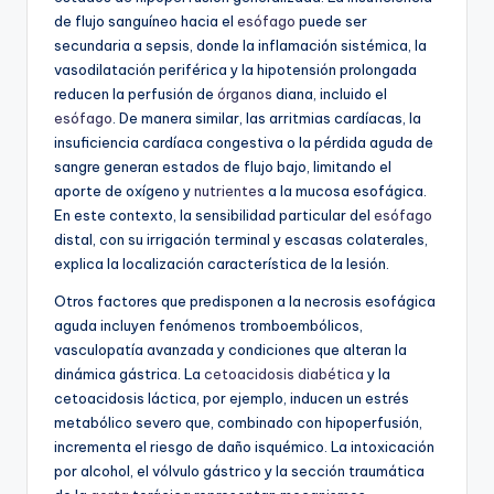
de flujo sanguíneo hacia el
esófago
puede ser
secundaria a sepsis, donde la inflamación sistémica, la
vasodilatación periférica y la hipotensión prolongada
reducen la perfusión de
órganos
diana, incluido el
esófago
. De manera similar, las arritmias cardíacas, la
insuficiencia cardíaca congestiva o la pérdida aguda de
sangre generan estados de flujo bajo, limitando el
aporte de oxígeno y
nutrientes
a la mucosa esofágica.
En este contexto, la sensibilidad particular del
esófago
distal, con su irrigación terminal y escasas colaterales,
explica la localización característica de la lesión.
Otros factores que predisponen a la necrosis esofágica
aguda incluyen fenómenos tromboembólicos,
vasculopatía avanzada y condiciones que alteran la
dinámica gástrica. La
cetoacidosis diabética
y la
cetoacidosis láctica, por ejemplo, inducen un estrés
metabólico severo que, combinado con hipoperfusión,
incrementa el riesgo de daño isquémico. La intoxicación
por alcohol, el vólvulo gástrico y la sección traumática