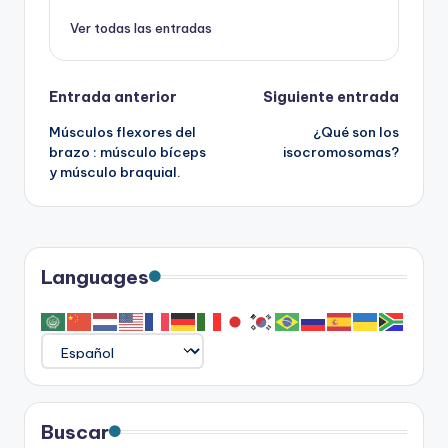
Ver todas las entradas
Navegación
Entrada anterior
Siguiente entrada
Músculos flexores del
¿Qué son los
de
brazo : músculo bíceps
isocromosomas?
y músculo braquial.
entradas
Languages
Buscar