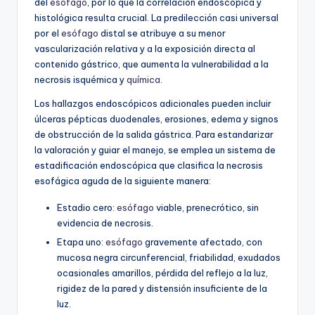
del
esófago
, por lo que la correlación endoscópica y
histológica resulta crucial. La predilección casi universal
por el
esófago
distal se atribuye a su menor
vascularización relativa y a la exposición directa al
contenido gástrico, que aumenta la vulnerabilidad a la
necrosis isquémica y
química
.
Los hallazgos endoscópicos adicionales pueden incluir
úlceras pépticas duodenales, erosiones, edema y signos
de obstrucción de la salida gástrica. Para estandarizar
la valoración y guiar el manejo, se emplea un sistema de
estadificación endoscópica que clasifica la necrosis
esofágica aguda de la siguiente manera:
Estadio cero:
esófago
viable, prenecrótico, sin
evidencia de necrosis.
Etapa uno:
esófago
gravemente afectado, con
mucosa negra circunferencial, friabilidad, exudados
ocasionales amarillos, pérdida del reflejo a la luz,
rigidez de la pared y distensión insuficiente de la
luz.