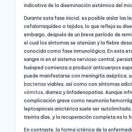
indicativa de la diseminación sistémica del m
Durante esta fase inicial, es posible aislar las 
cefalorraquídeo o tejidos, lo que refleja su dis
embargo, después de un breve período de remisió
el cual los síntomas se atenúan y la fiebre des
conocida como fase inmunológica. En esta et
sangre ni en el sistema nervioso central, persist
huésped comienza a producir anticuerpos espec
puede manifestarse con meningitis aséptica, u
bacterias
viables, así como con síntomas adi
vómitos
, diarrea y linfadenopatías. Aunque in
complicación grave como neumonía hemorrágic
leptospirosis anictérica suele ser autolimitada
treinta días, y la recuperación completa es lo h
En contraste, la forma ictérica de la enferm