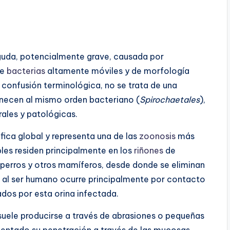
aguda, potencialmente grave, causada por
de
bacterias
altamente móviles y de morfología
ta confusión terminológica, no se trata de una
necen al mismo orden bacteriano (
Spirochaetales
),
ales y patológicas.
ica global y representa una de las
zoonosis
más
es residen principalmente en los
riñones
de
perros y otros mamíferos, desde donde se eliminan
ón al ser humano ocurre principalmente por contacto
dos por esta orina infectada.
uele producirse a través de abrasiones o pequeñas
entado su penetración a través de las mucosas,