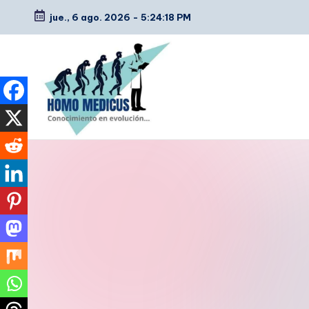
jue., 6 ago. 2026
-
5:24:19 PM
Saltar
al
contenido
H
Guías
de
o
estudio,
m
resúmenes,
artículos
o
y
m
tips
e