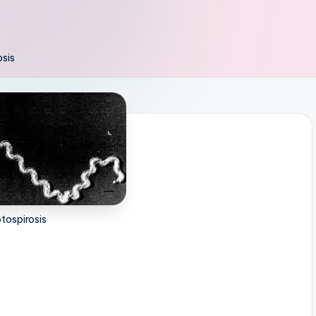
osis
tospirosis