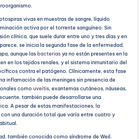
icroorganismo.
leptospiras vivas en muestras de sangre, líquido
eminación activa por el torrente sanguíneo. Sin
n clínica, que suele durar entre uno y tres días y en
aparece, se inicia la segunda fase de la enfermedad,
apa, aunque las
bacterias
ya no están presentes en la
en en los tejidos renales, y el sistema inmunitario del
íficos contra el patógeno. Clínicamente, esta fase
na inflamación de las meninges sin presencia de
cionales como
uveítis
, exantemas cutáneos, náuseas,
frecuente, también puede desarrollarse una
a. A pesar de estas manifestaciones, la
, con una duración total que varía entre cuatro y
abitual.
edad, también conocida como síndrome de Weil,