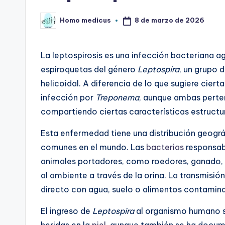
8 de marzo de 2026
Homo medicus
Publicado
por
La leptospirosis es una infección bacteriana 
espiroquetas del género
Leptospira
, un grupo 
helicoidal. A diferencia de lo que sugiere cier
infección por
Treponema
, aunque ambas perte
compartiendo ciertas características estructur
Esta enfermedad tiene una distribución geográf
comunes en el mundo. Las
bacterias
responsabl
animales portadores, como roedores, ganado, 
al ambiente a través de la orina. La transmisi
directo con agua, suelo o alimentos contamina
El ingreso de
Leptospira
al organismo humano s
heridas en la
piel
, aunque también se ha docum