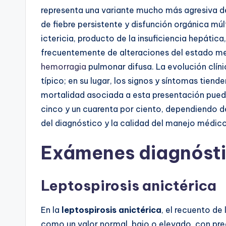
representa una variante mucho más agresiva de
de fiebre persistente y disfunción orgánica múl
ictericia, producto de la insuficiencia hepátic
frecuentemente de alteraciones del estado men
hemorragia
pulmonar difusa. La evolución clíni
típico; en su lugar, los signos y síntomas tiend
mortalidad asociada a esta presentación puede
cinco y un cuarenta por ciento, dependiendo 
del diagnóstico y la calidad del manejo médico
Exámenes diagnóst
Leptospirosis anictérica
En la
leptospirosis anictérica
, el recuento de
como un valor normal, bajo o elevado, con pred