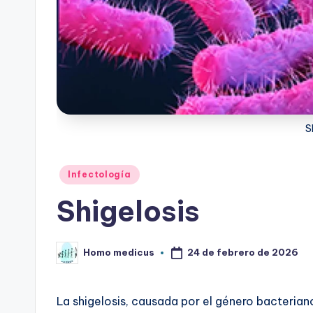
S
Publicado
Infectología
en
Shigelosis
24 de febrero de 2026
Homo medicus
Publicado
por
La shigelosis, causada por el género bacteria