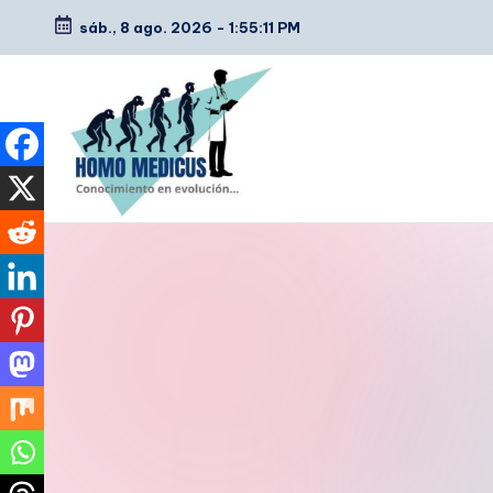
sáb., 8 ago. 2026
-
1:55:12 PM
Saltar
al
contenido
H
Guías
de
o
estudio,
m
resúmenes,
artículos
o
y
m
tips
e