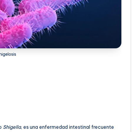
higelosis
no
Shigella
, es una enfermedad intestinal frecuente