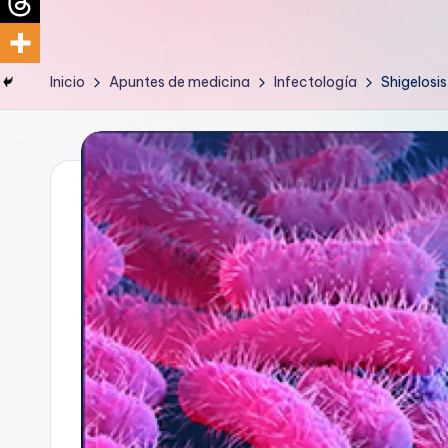
d
i
Inicio
Apuntes de medicina
Infectología
Shigelosis
c
u
s