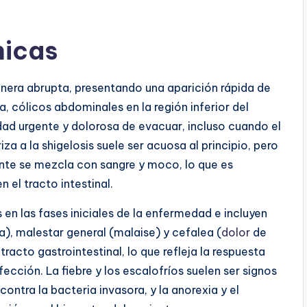
nicas
ra abrupta, presentando una aparición rápida de
a, cólicos abdominales en la región inferior del
d urgente y dolorosa de evacuar, incluso cuando el
iza a la shigelosis suele ser acuosa al principio, pero
ente se mezcla con sangre y moco, lo que es
 el tracto intestinal.
n las fases iniciales de la enfermedad e incluyen
ia), malestar general (malaise) y cefalea (
dolor
de
racto gastrointestinal, lo que refleja la respuesta
ección. La fiebre y los escalofríos suelen ser signos
ntra la bacteria invasora, y la anorexia y el