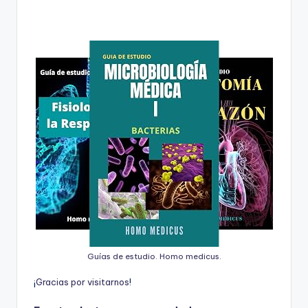
Guías de estudio. Homo medicus.
¡
G
r
a
c
i
a
s
p
o
r
v
i
s
i
t
a
r
n
o
s
!