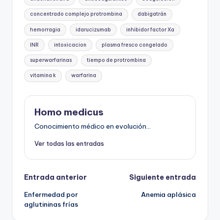
concentrado complejo protrombina
dabigatrán
hemorragia
idarucizumab
inhibidor factor Xa
INR
intoxicacion
plasma fresco congelado
superwarfarinas
tiempo de protrombina
vitamina k
warfarina
Homo medicus
Conocimiento médico en evolución...
Ver todas las entradas
Navegación
Entrada anterior
Siguiente entrada
Enfermedad por
Anemia aplásica
de
aglutininas frías
entradas