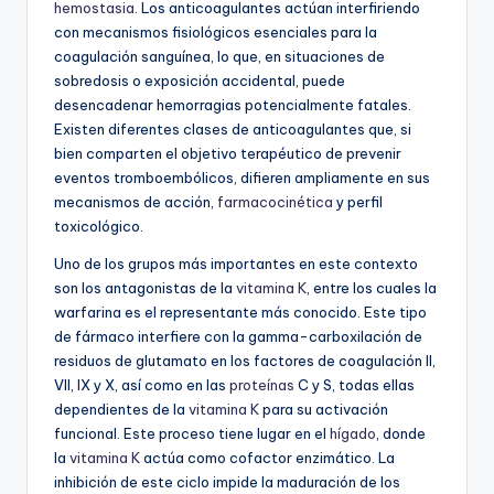
hemostasia
. Los anticoagulantes actúan interfiriendo
con mecanismos fisiológicos esenciales para la
coagulación sanguínea, lo que, en situaciones de
sobredosis o exposición accidental, puede
desencadenar hemorragias potencialmente fatales.
Existen diferentes clases de anticoagulantes que, si
bien comparten el objetivo terapéutico de prevenir
eventos tromboembólicos, difieren ampliamente en sus
mecanismos de acción,
farmacocinética
y perfil
toxicológico.
Uno de los grupos más importantes en este contexto
son los antagonistas de la
vitamina K
, entre los cuales la
warfarina es el representante más conocido. Este tipo
de fármaco interfiere con la gamma-carboxilación de
residuos de glutamato en los factores de coagulación II,
VII, IX y X, así como en las
proteínas
C y S, todas ellas
dependientes de la
vitamina K
para su activación
funcional. Este proceso tiene lugar en el
hígado
, donde
la
vitamina K
actúa como cofactor enzimático. La
inhibición de este ciclo impide la maduración de los