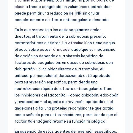
vitamina K
(por ejemplo, un miligramo por
vía oral
) o de
plasma
fresco congelado en volúmenes controlados
puede permitir una reducción del INR sin anular
completamente el efecto anticoagulante deseado.
En lo que respecta a los anticoagulantes orales
directos, el tratamiento de la sobredosis presenta
características distintas. La
vitamina K
no tiene ningún
efecto sobre estos
fármacos
, dado que su mecanismo
de acción no depende de la síntesis hepática de
factores de coagulación. En casos de sobredosis con
dabigatrán, un inhibidor directo de la trombina, el
anticuerpo monoclonal idarucizumab está aprobado
para su reversión específica, permitiendo una
neutralización rápida del efecto anticoagulante. Para
los inhibidores del factor Xa —como apixabán, edoxabán
y rivaroxabán— el agente de reversión aprobado es el
andexanet alfa, una proteína recombinante que actúa
como señuelo para estos inhibidores, permitiendo que el
factor Xa endógeno retome su función fisiológica.
En ausencia de estos agentes de reversión específicos,