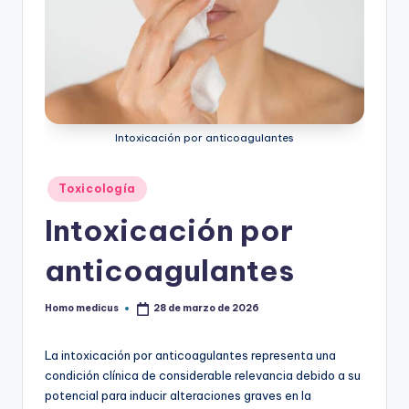
ic
u
s
Intoxicación por anticoagulantes
Publicado
Toxicología
en
Intoxicación por
anticoagulantes
Homo medicus
28 de marzo de 2026
Publicado
por
La intoxicación por anticoagulantes representa una
condición clínica de considerable relevancia debido a su
potencial para inducir alteraciones graves en la