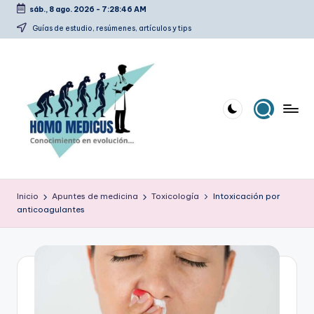
sáb., 8 ago. 2026
-
7:28:47 AM
Saltar
Guías de estudio, resúmenes, artículos y tips
al
contenido
H
Guías
de
o
Inicio
Apuntes de medicina
Toxicología
Intoxicación por
estudio,
anticoagulantes
m
resúmenes,
artículos
o
y
m
tips
e
d