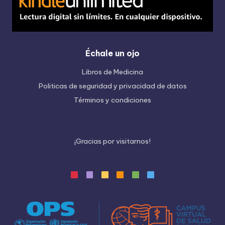
Échale un ojo
Libros de Medicina
Politicas de seguridad y privacidad de datos
Términos y condiciones
¡
G
r
a
c
i
a
s
p
o
r
v
i
s
i
t
a
r
n
o
s
!