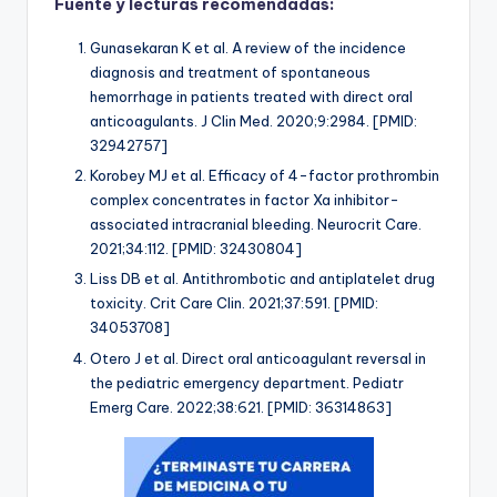
Fuente y lecturas recomendadas:
Gunasekaran K et al. A review of the incidence
diagnosis and treatment of spontaneous
hemorrhage in patients treated with direct oral
anticoagulants. J Clin Med. 2020;9:2984. [PMID:
32942757]
Korobey MJ et al. Efficacy of 4-factor prothrombin
complex concentrates in factor Xa inhibitor-
associated intracranial bleeding. Neurocrit Care.
2021;34:112. [PMID: 32430804]
Liss DB et al. Antithrombotic and antiplatelet drug
toxicity. Crit Care Clin. 2021;37:591. [PMID:
34053708]
Otero J et al. Direct oral anticoagulant reversal in
the pediatric emergency department. Pediatr
Emerg Care. 2022;38:621. [PMID: 36314863]